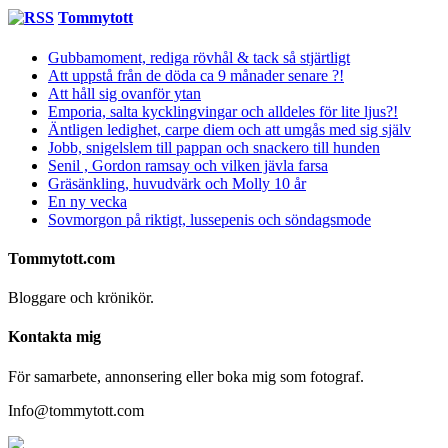
Tommytott
Gubbamoment, rediga rövhål & tack så stjärtligt
Att uppstå från de döda ca 9 månader senare ?!
Att håll sig ovanför ytan
Emporia, salta kycklingvingar och alldeles för lite ljus?!
Äntligen ledighet, carpe diem och att umgås med sig själv
Jobb, snigelslem till pappan och snackero till hunden
Senil , Gordon ramsay och vilken jävla farsa
Gräsänkling, huvudvärk och Molly 10 år
En ny vecka
Sovmorgon på riktigt, lussepenis och söndagsmode
Tommytott.com
Bloggare och krönikör.
Kontakta mig
För samarbete, annonsering eller boka mig som fotograf.
Info@tommytott.com