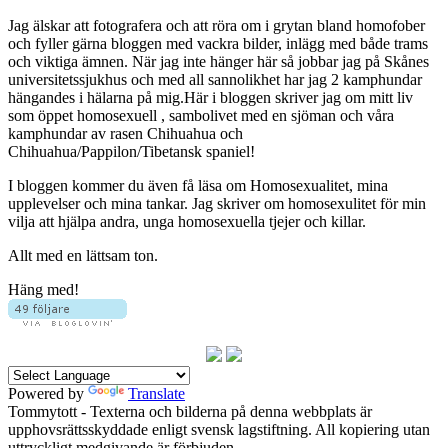
Jag älskar att fotografera och att röra om i grytan bland homofober
och fyller gärna bloggen med vackra bilder, inlägg med både trams
och viktiga ämnen. När jag inte hänger här så jobbar jag på Skånes
universitetssjukhus och med all sannolikhet har jag 2 kamphundar
hängandes i hälarna på mig.Här i bloggen skriver jag om mitt liv
som öppet homosexuell , sambolivet med en sjöman och våra
kamphundar av rasen Chihuahua och
Chihuahua/Pappilon/Tibetansk spaniel!
I bloggen kommer du även få läsa om Homosexualitet, mina
upplevelser och mina tankar. Jag skriver om homosexulitet för min
vilja att hjälpa andra, unga homosexuella tjejer och killar.
Allt med en lättsam ton.
Häng med!
Powered by
Translate
Tommytott - Texterna och bilderna på denna webbplats är
upphovsrättsskyddade enligt svensk lagstiftning. All kopiering utan
uttryckligt medgivande är förbjuden.