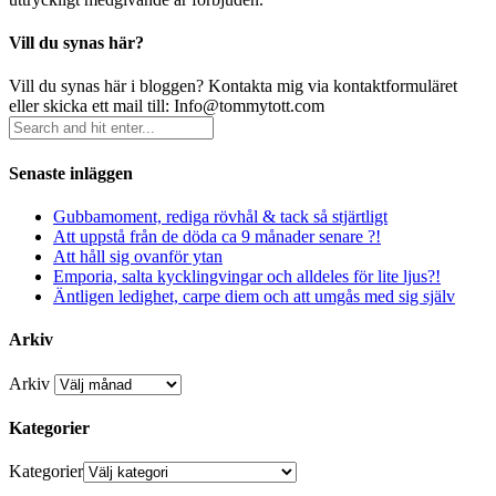
Vill du synas här?
Vill du synas här i bloggen? Kontakta mig via kontaktformuläret
eller skicka ett mail till: Info@tommytott.com
Senaste inläggen
Gubbamoment, rediga rövhål & tack så stjärtligt
Att uppstå från de döda ca 9 månader senare ?!
Att håll sig ovanför ytan
Emporia, salta kycklingvingar och alldeles för lite ljus?!
Äntligen ledighet, carpe diem och att umgås med sig själv
Arkiv
Arkiv
Kategorier
Kategorier