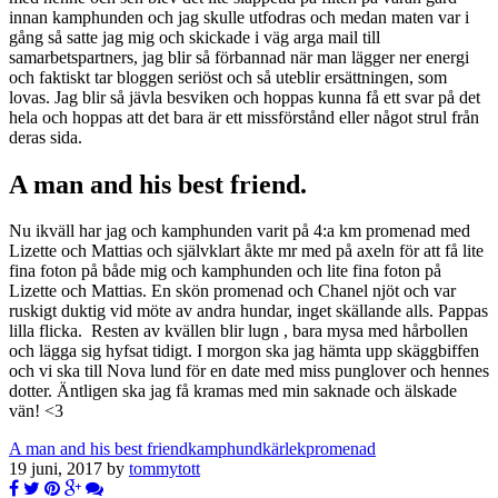
innan kamphunden och jag skulle utfodras och medan maten var i
gång så satte jag mig och skickade i väg arga mail till
samarbetspartners, jag blir så förbannad när man lägger ner energi
och faktiskt tar bloggen seriöst och så uteblir ersättningen, som
lovas. Jag blir så jävla besviken och hoppas kunna få ett svar på det
hela och hoppas att det bara är ett missförstånd eller något strul från
deras sida.
A man and his best friend.
Nu ikväll har jag och kamphunden varit på 4:a km promenad med
Lizette och Mattias och självklart åkte mr med på axeln för att få lite
fina foton på både mig och kamphunden och lite fina foton på
Lizette och Mattias. En skön promenad och Chanel njöt och var
ruskigt duktig vid möte av andra hundar, inget skällande alls. Pappas
lilla flicka. Resten av kvällen blir lugn , bara mysa med hårbollen
och lägga sig hyfsat tidigt. I morgon ska jag hämta upp skäggbiffen
och vi ska till Nova lund för en date med miss punglover och hennes
dotter. Äntligen ska jag få kramas med min saknade och älskade
vän! <3
A man and his best friend
kamphund
kärlek
promenad
19 juni, 2017 by
tommytott