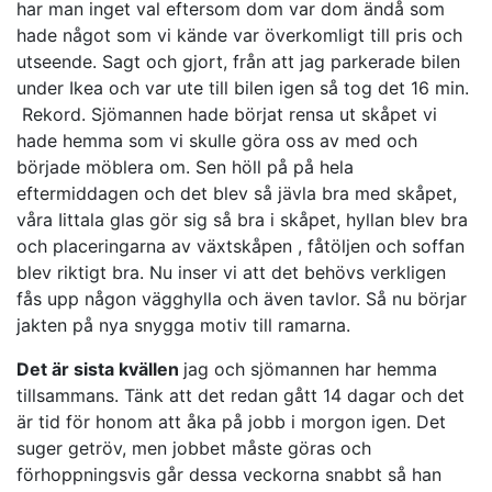
har man inget val eftersom dom var dom ändå som
hade något som vi kände var överkomligt till pris och
utseende. Sagt och gjort, från att jag parkerade bilen
under Ikea och var ute till bilen igen så tog det 16 min.
Rekord. Sjömannen hade börjat rensa ut skåpet vi
hade hemma som vi skulle göra oss av med och
började möblera om. Sen höll på på hela
eftermiddagen och det blev så jävla bra med skåpet,
våra Iittala glas gör sig så bra i skåpet, hyllan blev bra
och placeringarna av växtskåpen , fåtöljen och soffan
blev riktigt bra. Nu inser vi att det behövs verkligen
fås upp någon vägghylla och även tavlor. Så nu börjar
jakten på nya snygga motiv till ramarna.
Det är sista kvällen
jag och sjömannen har hemma
tillsammans. Tänk att det redan gått 14 dagar och det
är tid för honom att åka på jobb i morgon igen. Det
suger getröv, men jobbet måste göras och
förhoppningsvis går dessa veckorna snabbt så han