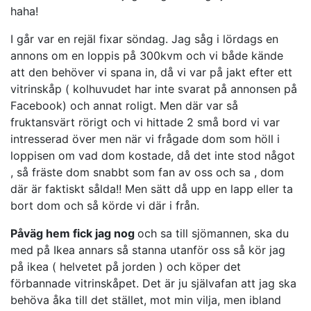
haha!
I går var en rejäl fixar söndag. Jag såg i lördags en
annons om en loppis på 300kvm och vi både kände
att den behöver vi spana in, då vi var på jakt efter ett
vitrinskåp ( kolhuvudet har inte svarat på annonsen på
Facebook) och annat roligt. Men där var så
fruktansvärt rörigt och vi hittade 2 små bord vi var
intresserad över men när vi frågade dom som höll i
loppisen om vad dom kostade, då det inte stod något
, så fräste dom snabbt som fan av oss och sa , dom
där är faktiskt sålda!! Men sätt då upp en lapp eller ta
bort dom och så körde vi där i från.
Påväg hem fick jag nog
och sa till sjömannen, ska du
med på Ikea annars så stanna utanför oss så kör jag
på ikea ( helvetet på jorden ) och köper det
förbannade vitrinskåpet. Det är ju självafan att jag ska
behöva åka till det stället, mot min vilja, men ibland