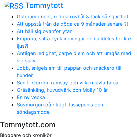
Tommytott
Gubbamoment, rediga rövhål & tack så stjärtligt
Att uppstå från de döda ca 9 månader senare ?!
Att håll sig ovanför ytan
Emporia, salta kycklingvingar och alldeles för lite
ljus?!
Äntligen ledighet, carpe diem och att umgås med
sig själv
Jobb, snigelslem till pappan och snackero till
hunden
Senil , Gordon ramsay och vilken jävla farsa
Gräsänkling, huvudvärk och Molly 10 år
En ny vecka
Sovmorgon på riktigt, lussepenis och
söndagsmode
Tommytott.com
Bloggare och krönikör.