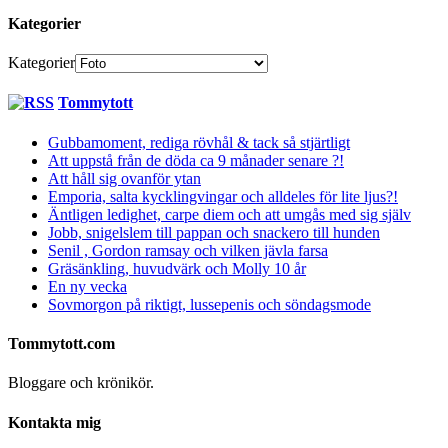
Kategorier
Kategorier
Tommytott
Gubbamoment, rediga rövhål & tack så stjärtligt
Att uppstå från de döda ca 9 månader senare ?!
Att håll sig ovanför ytan
Emporia, salta kycklingvingar och alldeles för lite ljus?!
Äntligen ledighet, carpe diem och att umgås med sig själv
Jobb, snigelslem till pappan och snackero till hunden
Senil , Gordon ramsay och vilken jävla farsa
Gräsänkling, huvudvärk och Molly 10 år
En ny vecka
Sovmorgon på riktigt, lussepenis och söndagsmode
Tommytott.com
Bloggare och krönikör.
Kontakta mig