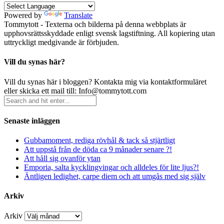
Powered by
Translate
Tommytott - Texterna och bilderna på denna webbplats är
upphovsrättsskyddade enligt svensk lagstiftning. All kopiering utan
uttryckligt medgivande är förbjuden.
Vill du synas här?
Vill du synas här i bloggen? Kontakta mig via kontaktformuläret
eller skicka ett mail till: Info@tommytott.com
Senaste inläggen
Gubbamoment, rediga rövhål & tack så stjärtligt
Att uppstå från de döda ca 9 månader senare ?!
Att håll sig ovanför ytan
Emporia, salta kycklingvingar och alldeles för lite ljus?!
Äntligen ledighet, carpe diem och att umgås med sig själv
Arkiv
Arkiv