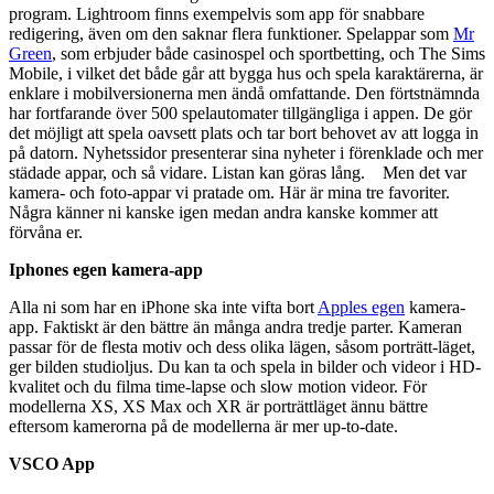
program. Lightroom finns exempelvis som app för snabbare
redigering, även om den saknar flera funktioner. Spelappar som
Mr
Green
, som erbjuder både casinospel och sportbetting, och The Sims
Mobile, i vilket det både går att bygga hus och spela karaktärerna, är
enklare i mobilversionerna men ändå omfattande. Den förtstnämnda
har fortfarande över 500 spelautomater tillgängliga i appen. De gör
det möjligt att spela oavsett plats och tar bort behovet av att logga in
på datorn. Nyhetssidor presenterar sina nyheter i förenklade och mer
städade appar, och så vidare. Listan kan göras lång. Men det var
kamera- och foto-appar vi pratade om. Här är mina tre favoriter.
Några känner ni kanske igen medan andra kanske kommer att
förvåna er.
Iphones egen kamera-app
Alla ni som har en iPhone ska inte vifta bort
Apples egen
kamera-
app. Faktiskt är den bättre än många andra tredje parter. Kameran
passar för de flesta motiv och dess olika lägen, såsom porträtt-läget,
ger bilden studioljus. Du kan ta och spela in bilder och videor i HD-
kvalitet och du filma time-lapse och slow motion videor. För
modellerna XS, XS Max och XR är porträttläget ännu bättre
eftersom kamerorna på de modellerna är mer up-to-date.
VSCO App