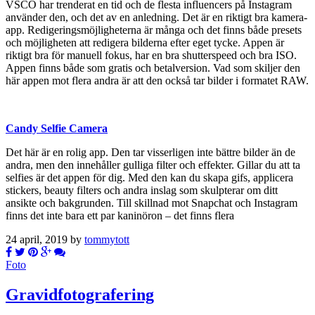
VSCO har trenderat en tid och de flesta influencers på Instagram
använder den, och det av en anledning. Det är en riktigt bra kamera-
app. Redigeringsmöjligheterna är många och det finns både presets
och möjligheten att redigera bilderna efter eget tycke. Appen är
riktigt bra för manuell fokus, har en bra shutterspeed och bra ISO.
Appen finns både som gratis och betalversion. Vad som skiljer den
här appen mot flera andra är att den också tar bilder i formatet RAW.
Candy Selfie Camera
Det här är en rolig app. Den tar visserligen inte bättre bilder än de
andra, men den innehåller gulliga filter och effekter. Gillar du att ta
selfies är det appen för dig. Med den kan du skapa gifs, applicera
stickers, beauty filters och andra inslag som skulpterar om ditt
ansikte och bakgrunden. Till skillnad mot Snapchat och Instagram
finns det inte bara ett par kaninöron – det finns flera
24 april, 2019 by
tommytott
Foto
Gravidfotografering