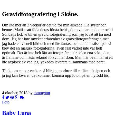
Gravidfotografering i Skåne.
Om lite mer än 3 veckor är det tid för min älskade lilla syster och
hennes Mattias att föda deras första bebis, dom väntar en dotter och i
Söndags fick vi till en gravid fotografering som jag lovat att ha med
dom. Jag har inte mycket erfarenhet av gravzdfotograferingar, men
jag hade en visuell bild och med lite fantasi och ett fantastiskt par så
blev det en magisk fotografering, även fast vädret inte var helt
optimalt. Det är inte helt lätt att fotografera när solen ena sekunden
är framme och nästa sekund försvinner dom. Men här ovan har ni ett
lite axplock av vad jag lyckades leverera tillsammans med paret.
Tänk, om ett par veckor så blir jag morbror till en liten tös igen och
ja jag kan lova er, det kommer komma upp foton på en nyfödd tös.
4 oktober, 2018 by
tommytott
Foto
Baby Luna