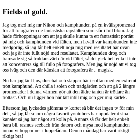
Fields of gold.
Jag tog med mig mr Nikon och kamphunden på en kvällspromenad
för att fotografera de fantastiska rapsfälten som står i full blom. Jag
hade förhoppningar om att jag skulle kunna ta ett fantastiskt portätt
på mig och kamphunden vid fälten, men ikväll var kamphunden inte
medgörlig, så jag får helt enkelt nöja mig med resultatet här ovan
och jag är inte fullt nöjd med resultatet. Kamphunden drog och
tramsade sig så fruktansvärt där vid fältet, så det gick helt enkelt inte
att koncentrera sig till fullo på fotografera. Men jag är nöjd att vi tog
oss iväg och den där känslan att fotografera är .. magisk.
Nu har jag tänt ljus, duschat och slappar här i soffan med en extremt
trött kamphund. Att chilla i solen och trädgården och att gå 2 längre
promenader i denna värmen gör att den äldre tanten är tröttare än
tröttast. Och nu ligger hon här tätt intill mig och ger mig kärlek.
Eftersom jag lyckades glömma tv kortet så blir det ingen tv för min
del , så jag får se om några favorit youtubers har uppdaterat sina
kanaler så jag har något att kolla på. Annars så får det helt enkelt
bara bli, rasmus seebach från datorn och mysa med kamphunden
innan vi hoppar ner i loppelådan. Denna måndag har varit riktigt
riktigt bra!