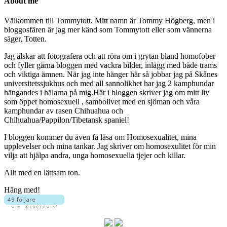
About me
Välkommen till Tommytott. Mitt namn är Tommy Högberg, men i
bloggosfären är jag mer känd som Tommytott eller som vännerna
säger, Totten.
Jag älskar att fotografera och att röra om i grytan bland homofober
och fyller gärna bloggen med vackra bilder, inlägg med både trams
och viktiga ämnen. När jag inte hänger här så jobbar jag på Skånes
universitetssjukhus och med all sannolikhet har jag 2 kamphundar
hängandes i hälarna på mig.Här i bloggen skriver jag om mitt liv
som öppet homosexuell , sambolivet med en sjöman och våra
kamphundar av rasen Chihuahua och
Chihuahua/Pappilon/Tibetansk spaniel!
I bloggen kommer du även få läsa om Homosexualitet, mina
upplevelser och mina tankar. Jag skriver om homosexulitet för min
vilja att hjälpa andra, unga homosexuella tjejer och killar.
Allt med en lättsam ton.
Häng med!