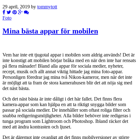
29 april, 2019 by
tommytott
Foto
Mina bästa appar för mobilen
Vem har inte ett tjugotal appar i mobilen som aldrig används! Det är
inte konstigt att mobilen börjar bråka med en när den inte har rensats
på flera månader! Bland alla appar för sociala medier, nyheter,
recept, musik och allt annat viktig hittade jag mina foto-appar.
Personligen föredrar jag mina två Nikon-kameror, men när det inte
är möjligt att ta fram de stora kamerahusen blir det att nöja sig med
det näst bästa.
Och det näst bästa är inte dåligt i det här fallet. Det finns flera
kamera-appar som kan hjälpa en att ta riktigt snygga bilder som
passar på sociala medier. De innehåller som oftast roliga filter och
snabba redigeringsmöjligheter. Alla bilder behöver inte redigeras i
tunga program som Lightroom och Photoshop. Ibland räcker det
med att ändra kontrasten och ljuset.
Det är däremot inte ovanligt att det finns mobilversioner av större