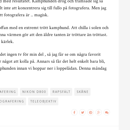
nöjd med resultatet. Kamphunden drog och tramsade sig så
lt inte att koncentrera sig till fullo på fotografera. Men jag
tt fotografera är .. magisk.
soffan med en extremt trött kamphund. Att chilla i solen och
na värmen gör att den äldre tanten är tröttare än tröttast.
 kärlek.
et ingen tv för min del , så jag får se om några favorit
något att kolla på. Annars så får det helt enkelt bara bli,
phunden innan vi hoppar ner i loppelådan. Denna måndag
AFERING
NIKON D800
RAPSFÄLT
SKÅNE
TOGRAFERING
TELEOBJEKTIV