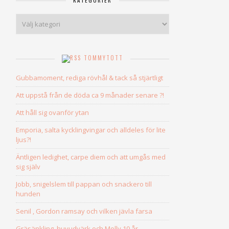
KATEGORIER
Kategorier
TOMMYTOTT
Gubbamoment, rediga rövhål & tack så stjärtligt
Att uppstå från de döda ca 9 månader senare ?!
Att håll sig ovanför ytan
Emporia, salta kycklingvingar och alldeles för lite
ljus?!
Äntligen ledighet, carpe diem och att umgås med
sig själv
Jobb, snigelslem till pappan och snackero till
hunden
Senil , Gordon ramsay och vilken jävla farsa
Gräsänkling, huvudvärk och Molly 10 år