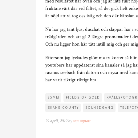
med resultatet här ovan och jag är inte fullt 
fruktansvärt där vid fältet, så det gick helt enke
är nöjd att vi tog oss iväg och den där känslan a
Nu har jag tänt ljus, duschat och slappar här i 
trädgården och att gå 2 längre promenader i den
Och nu ligger hon här tätt intill mig och ger mig
Eftersom jag lyckades glömma tv kortet så blir d
youtubers har uppdaterat sina kanaler så jag har 
rasmus seebach från datorn och mysa med kam
har varit riktigt riktigt bra!
85MM
FIELDS OF GOLD
KVÄLLSFOTOGR
SKANE COUNTY
SOLNEDGÅNG
TELEFO
29 april, 2019 by
tommytott