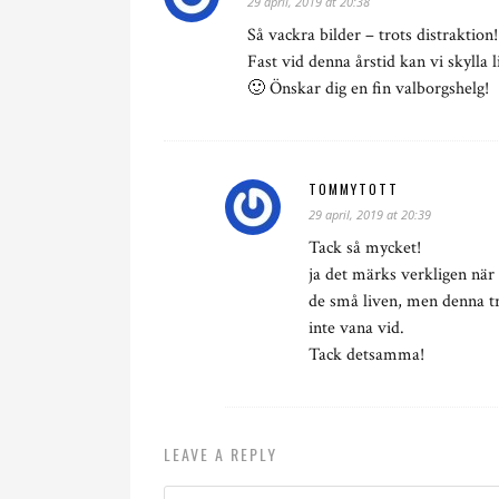
29 april, 2019 at 20:38
Så vackra bilder – trots distraktion!
Fast vid denna årstid kan vi skylla
🙂 Önskar dig en fin valborgshelg!
TOMMYTOTT
29 april, 2019 at 20:39
Tack så mycket!
ja det märks verkligen när
de små liven, men denna t
inte vana vid.
Tack detsamma!
LEAVE A REPLY