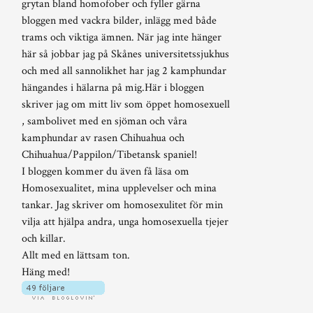
grytan bland homofober och fyller gärna
bloggen med vackra bilder, inlägg med både
trams och viktiga ämnen. När jag inte hänger
här så jobbar jag på Skånes universitetssjukhus
och med all sannolikhet har jag 2 kamphundar
hängandes i hälarna på mig.Här i bloggen
skriver jag om mitt liv som öppet homosexuell
, sambolivet med en sjöman och våra
kamphundar av rasen Chihuahua och
Chihuahua/Pappilon/Tibetansk spaniel!
I bloggen kommer du även få läsa om
Homosexualitet, mina upplevelser och mina
tankar. Jag skriver om homosexulitet för min
vilja att hjälpa andra, unga homosexuella tjejer
och killar.
Allt med en lättsam ton.
Häng med!