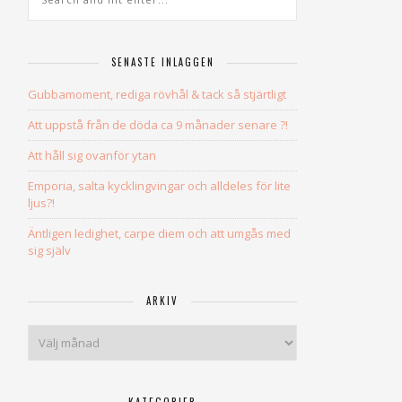
SENASTE INLÄGGEN
Gubbamoment, rediga rövhål & tack så stjärtligt
Att uppstå från de döda ca 9 månader senare ?!
Att håll sig ovanför ytan
Emporia, salta kycklingvingar och alldeles för lite
ljus?!
Äntligen ledighet, carpe diem och att umgås med
sig själv
ARKIV
Arkiv