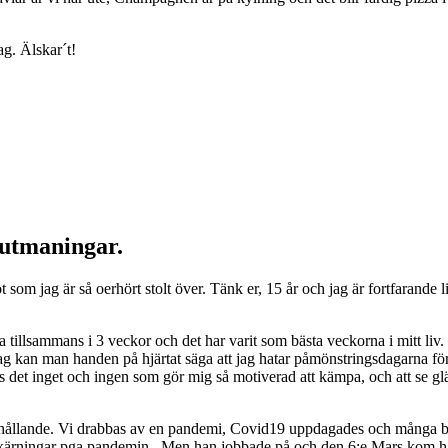
ag. Älskar´t!
 utmaningar.
t som jag är så oerhört stolt över. Tänk er, 15 år och jag är fortfarande
ga tillsammans i 3 veckor och det har varit som bästa veckorna i mitt liv
. Jag kan man handen på hjärtat säga att jag hatar påmönstringsdagarna 
s det inget och ingen som gör mig så motiverad att kämpa, och att se gl
örhållande. Vi drabbas av en pandemi, Covid19 uppdagades och många blev 
dskärningar pga pandemin. Men han jobbade på och den 6:e Mars kom ha