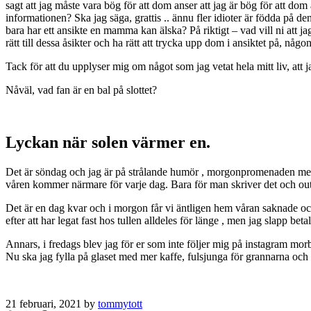
sagt att jag måste vara bög för att dom anser att jag är bög för att dom
informationen? Ska jag säga, grattis .. ännu fler idioter är födda på d
bara har ett ansikte en mamma kan älska? På riktigt – vad vill ni att 
rätt till dessa åsikter och ha rätt att trycka upp dom i ansiktet på, någon
Tack för att du upplyser mig om något som jag vetat hela mitt liv, att j
Nåväl, vad fan är en bal på slottet?
Lyckan när solen värmer en.
Det är söndag och jag är på strålande humör , morgonpromenaden med k
våren kommer närmare för varje dag. Bara för man skriver det och outa
Det är en dag kvar och i morgon får vi äntligen hem våran saknade och
efter att har legat fast hos tullen alldeles för länge , men jag slapp be
Annars, i fredags blev jag för er som inte följer mig på instagram morbro
Nu ska jag fylla på glaset med mer kaffe, fulsjunga för grannarna och
21 februari, 2021 by
tommytott