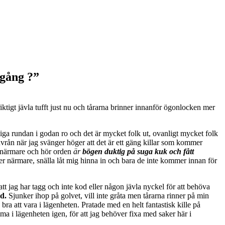
 gång ?”
iktigt jävla tufft just nu och tårarna brinner innanför ögonlocken mer
iga rundan i godan ro och det är mycket folk ut, ovanligt mycket folk
vrån när jag svänger höger att det är ett gäng killar som kommer
t närmare och hör orden
är
bögen duktig på suga kuk och fått
mer närmare, snälla låt mig hinna in och bara de inte kommer innan för
tt jag har tagg och inte kod eller någon jävla nyckel för att behöva
rd.
Sjunker ihop på golvet, vill inte gråta men tårarna rinner på min
ra att vara i lägenheten. Pratade med en helt fantastisk kille på
a i lägenheten igen, för att jag behöver fixa med saker här i