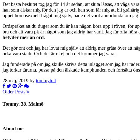
Det bästa beslutet tog jag för 14 år sedan, att sluta låtsas, att våga var
han som älskar mig för den jag är och han som får mig att bli gråhårig. 
öppet homosexuell frågat mig själv, hade det varit annorlunda om jag
Ordspråket att du duger som du är kan någon köra upp i röven, för upp
bra och att vara pk är något som jag aldrig har varit. Jag får ofta höra
betyder mer än ord
.
Det gör ont och jag har lovat mig själv att aldrig mer gråta över att nå
orka vara stark. Och det är okej och det kommer jag vara.
Jag funderade på om jag skulle skriva detta inlägget som jag har radera
jag torkar tårarna, pussa på den älskade kamphunden och fortsätta 
28 maj, 2019 by
tommytott
Older Posts
Tommy, 38, Malmö
About me