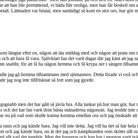
rar att han blir permitterad, vi båda blir oroliga, men han får besked o
 få betalt. Lättnaden var brutal, men samtidigt så kom en stor oro, hur g
n som längtat efter en, någon att äta middag med och någon att prata o
att bara få vara. Självklart har det varit dagar där jag känt att jag sak
n snabbt, för att få ha någon hemma och få krypa ner i sängen tillsamm
ulle jag gå hemma tillsammans med sjömannen. Detta fixade vi oxå och 
e jag nog inte tillfrisknat så fort som jag gjorde.
rdagsgnabb men det har gått så jävla bra. Alla tankar på hur man gör, hur
ans och det har fan varit dom bästa månaderna någonsin. Jag trodde int
erar nu på vad som skulle kunna komma emellan oss och jag önskade at
rann och jag kände bara. Jag vill inte detta. Jag vill ha det så här hel
 och jag kände bara, nu är det jag och kamphunden som sköter allt och 
allt vad det innebär. Men det fungerar och han har i morgon varit iväg