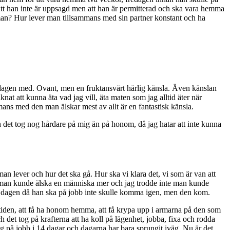
m att han inte är uppsagd men att han är permitterad och ska vara hemma
ör man? Hur lever man tillsammans med sin partner konstant och ha
m dagen med. Ovant, men en fruktansvärt härlig känsla. Även känslan
nat att kunna äta vad jag vill, äta maten som jag alltid äter när
ans med den man älskar mest av allt är en fantastisk känsla.
det tog nog hårdare på mig än på honom, då jag hatar att inte kunna
 man lever och hur det ska gå. Hur ska vi klara det, vi som är van att
e man kunde älska en människa mer och jag trodde inte man kunde
t dagen då han ska på jobb inte skulle komma igen, men den kom.
a tiden, att få ha honom hemma, att få krypa upp i armarna på den som
det tog på krafterna att ha koll på lägenhet, jobba, fixa och rodda
 på jobb i 14 dagar och dagarna har bara sprungit iväg. Nu är det