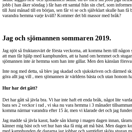
jobb ( han åker söndag ) får han ett samtal från sin chef, som informe
till Juni månad till en början, sen får vi se och självklart skulle han
varandra hemma varje kväll? Kommer det bli massor med bråk?
Jag och sjömannen sommaren 2019.
Jag njöt så fruktansvärt de första veckorna, att komma hem till någo
att man får hjälp med kamphunden, att ta hand om hemmet och stugan och 
sjömannen inte är hemma som han inte gillar. Men den känslan försvan
Inte nog med detta, så blev jag skadad och sjukskriven och därmed sk
göra allt jag vill , men sjömannen är världens bästa och utan honom had
Hur har det gått?
Det har gått så jävla bra. Vi har inte haft ett enda bråk, något lite va
bara ses 2 veckor i rad , vi ska nu vara hemma i 3 månader tillsamm
komma närmar varandra efter 15 år, men vi klarade det och jag fund
Jag madde så jävla kasst, hade sån klump i magen dagen innan, tårarna 
känner mig bäst och vet hur han ska få mig att må bäst. Men dagen kom
med kamphunden de dagarna jag jobbar och samtidigt sköta stugan med 