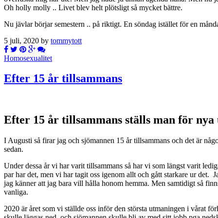
Oh holly molly .. Livet blev helt plötsligt så mycket bättre.
Nu jävlar börjar semestern .. på riktigt. En söndag istället för en månd
5 juli, 2020 by
tommytott
Homosexualitet
Efter 15 år tillsammans
Efter 15 år tillsammans ställs man för nya
I Augusti så firar jag och sjömannen 15 år tillsammans och det är någo
sedan.
Under dessa år vi har varit tillsammans så har vi som längst varit ledi
par har det, men vi har tagit oss igenom allt och gått starkare ur det
jag känner att jag bara vill hålla honom hemma. Men samtidigt så finn
vanliga.
2020 är året som vi ställde oss inför den största utmaningen i vårat f
skulle läggas ned och sjömannen skulle bli av med sitt jobb pga ne