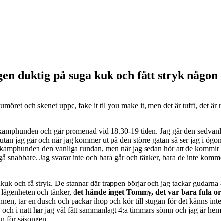
en duktig på suga kuk och fått stryk någon
ret och skenet uppe, fake it til you make it, men det är tufft, det är r
mig kamphunden och går promenad vid 18.30-19 tiden. Jag går den sedvanl
tan jag går och när jag kommer ut på den större gatan så ser jag i ögon
med kamphunden den vanliga rundan, men när jag sedan hör att de kommi
ch gå snabbare. Jag svarar inte och bara går och tänker, bara de inte kom
kuk och få stryk. De stannar där trappen börjar och jag tackar gudarna a
 lägenheten och tänker,
det hände inget Tommy, det var bara fula o
en, tar en dusch och packar ihop och kör till stugan för det känns inte b
och i natt har jag väl fått sammanlagt 4:a timmars sömn och jag är hemm
gan för säsongen.