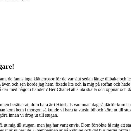
gare!
m, de fanns inga klätterrosor för de var slut sedan länge tillbaka och l
 även och sen körde jag hem, fixade lite och la mig på soffan och hade 
tå där med något i handen? Ber Chanel att sluta skälla och öppnar och dä
nnen berättar att dom bara är i Hirtshals varannan dag så därför kom ha
 han kom hem i morgon så kunde vi bara ta varsin bil och köra ut till st
göra innan vi drog ut till stugan.
å ut mig till stugan, men jag har varit envis. Dom försökte få mig att s
lar är vi här ute, Champagnen är på kylning och det blir färdig pizza 