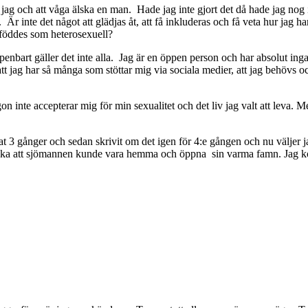
a jag och att våga älska en man. Hade jag inte gjort det då hade jag nog in
Är inte det något att glädjas åt, att få inkluderas och få veta hur jag h
 föddes som heterosexuell?
enbart gäller det inte alla. Jag är en öppen person och har absolut ing
 att jag har så många som stöttar mig via sociala medier, att jag behövs o
gon inte accepterar mig för min sexualitet och det liv jag valt att leva.
t 3 gånger och sedan skrivit om det igen för 4:e gången och nu väljer jag
önska att sjömannen kunde vara hemma och öppna sin varma famn. Jag 