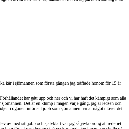
 lika kär i sjömannen som första gången jag träffade honom för 15 år
. Förhållandet har gått upp och ner och vi har haft det kämpigt som alla
för sjömannen. Det är en klump i magen varje gång, jag är ledsen och
ädjen i ögonen inför sitt jobb som sjömannen har är något utöver det
av med sitt jobb och självklart var jag så jävla orolig att rederiet
n hem för att vara hemma två veckor, fredagen innan han skulle på