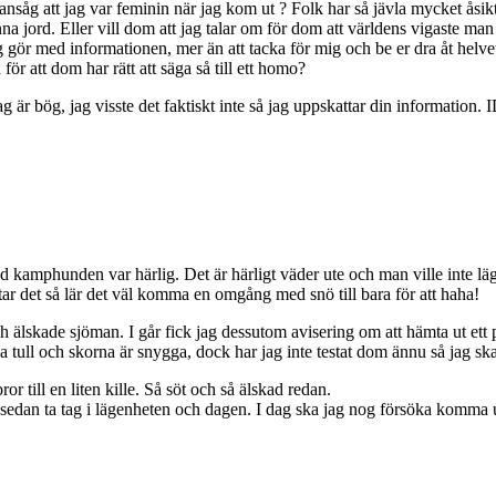
 ansåg att jag var feminin när jag kom ut ? Folk har så jävla mycket åsikt
enna jord. Eller vill dom att jag talar om för dom att världens vigaste ma
jag gör med informationen, mer än att tacka för mig och be er dra åt he
 för att dom har rätt att säga så till ett homo?
ag är bög, jag visste det faktiskt inte så jag uppskattar din information.
amphunden var härlig. Det är härligt väder ute och man ville inte lägg
r det så lär det väl komma en omgång med snö till bara för att haha!
 älskade sjöman. I går fick jag dessutom avisering om att hämta ut ett
tala tull och skorna är snygga, dock har jag inte testat dom ännu så jag sk
r till en liten kille. Så söt och så älskad redan.
 sedan ta tag i lägenheten och dagen. I dag ska jag nog försöka komma 