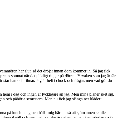
everantören har slut, så det dröjer innan dom kommer in. Så jag fick
precis somnat när det plötligt ringer på dörren. Yrvaken som jag är får
r står han och filmar. Jag är helt i chock och frågar, men vad gör du
n hem i dag och ingen är lyckligare än jag. Men mina planer sket sig,
ugan och påbörja semestern. Men nu fick jag slänga ner kläder i
tanna på lunch i dag och hålla mig här ute så att sjömannen skulle
i ugnen ikväll och vem vet, kanske är det en tappatvålen söndag oxå?