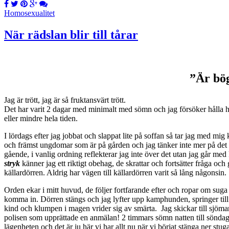
Homosexualitet
När rädslan blir till tårar
”Är bög
Jag är trött, jag är så fruktansvärt trött.
Det har varit 2 dagar med minimalt med sömn och jag försöker hålla humö
eller mindre hela tiden.
I lördags efter jag jobbat och slappat lite på soffan så tar jag med 
och främst ungdomar som är på gården och jag tänker inte mer på det u
gående, i vanlig ordning reflekterar jag inte över det utan jag går 
stryk
känner jag ett riktigt obehag, de skrattar och fortsätter fråga o
källardörren. Aldrig har vägen till källardörren varit så lång någonsin.
Orden ekar i mitt huvud, de följer fortfarande efter och ropar om suga 
komma in. Dörren stängs och jag lyfter upp kamphunden, springer till
kind och klumpen i magen vrider sig av smärta. Jag skickar till sjömann
polisen som upprättade en anmälan! 2 timmars sömn natten till söndag 
lägenheten och det är ju här vi har allt nu när vi börjat stänga ner stu