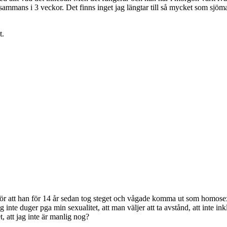
lsammans i 3 veckor. Det finns inget jag längtar till så mycket som sj
t.
.
för att han för 14 år sedan tog steget och vågade komma ut som homosexuel
ag inte duger pga min sexualitet, att man väljer att ta avstånd, att inte in
 att jag inte är manlig nog?