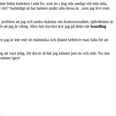
te hittat kärleken i mitt liv, som än i dag står stadigt vid min sida,
ar det? Samtidigt så har tanken under alla dessa år , som jag levt som
a problem att jag och andra skämtar om homosexualitet, självdistans är
ch att jag är viktig. Men hur mycket tror jag på detta när
handling
 Men jag är inte mer än människa och ibland behöver man falla för att
 att vara ärlig, för det är så här jag känner just nu och mår. Nu ska
kommer igen!