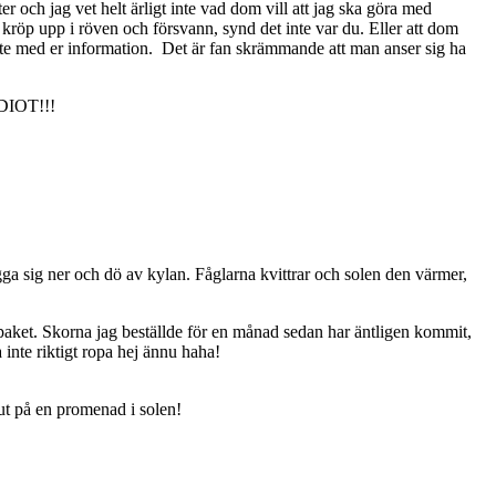
er och jag vet helt ärligt inte vad dom vill att jag ska göra med
n kröp upp i röven och försvann, synd det inte var du. Eller att dom
lvete med er information. Det är fan skrämmande att man anser sig ha
 IDIOT!!!
a sig ner och dö av kylan. Fåglarna kvittrar och solen den värmer,
 paket. Skorna jag beställde för en månad sedan har äntligen kommit,
a inte riktigt ropa hej ännu haha!
ut på en promenad i solen!