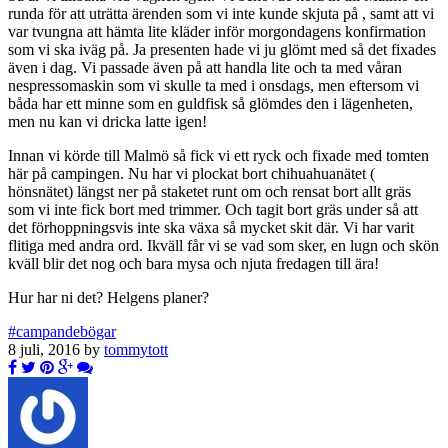
runda för att uträtta ärenden som vi inte kunde skjuta på , samt att vi
var tvungna att hämta lite kläder inför morgondagens konfirmation
som vi ska iväg på. Ja presenten hade vi ju glömt med så det fixades
även i dag. Vi passade även på att handla lite och ta med våran
nespressomaskin som vi skulle ta med i onsdags, men eftersom vi
båda har ett minne som en guldfisk så glömdes den i lägenheten,
men nu kan vi dricka latte igen!
Innan vi körde till Malmö så fick vi ett ryck och fixade med tomten
här på campingen. Nu har vi plockat bort chihuahuanätet (
hönsnätet) längst ner på staketet runt om och rensat bort allt gräs
som vi inte fick bort med trimmer. Och tagit bort gräs under så att
det förhoppningsvis inte ska växa så mycket skit där. Vi har varit
flitiga med andra ord. Ikväll får vi se vad som sker, en lugn och skön
kväll blir det nog och bara mysa och njuta fredagen till ära!
Hur har ni det? Helgens planer?
#campandebögar
8 juli, 2016 by
tommytott