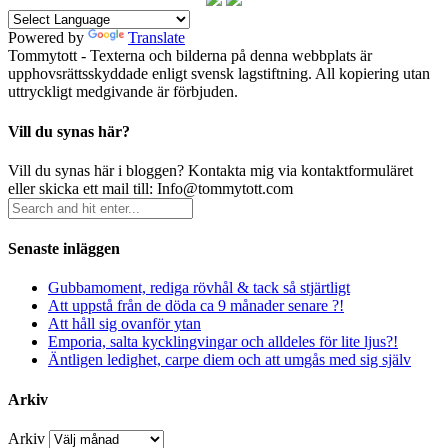
Powered by
Translate
Tommytott - Texterna och bilderna på denna webbplats är
upphovsrättsskyddade enligt svensk lagstiftning. All kopiering utan
uttryckligt medgivande är förbjuden.
Vill du synas här?
Vill du synas här i bloggen? Kontakta mig via kontaktformuläret
eller skicka ett mail till: Info@tommytott.com
Senaste inläggen
Gubbamoment, rediga rövhål & tack så stjärtligt
Att uppstå från de döda ca 9 månader senare ?!
Att håll sig ovanför ytan
Emporia, salta kycklingvingar och alldeles för lite ljus?!
Äntligen ledighet, carpe diem och att umgås med sig själv
Arkiv
Arkiv