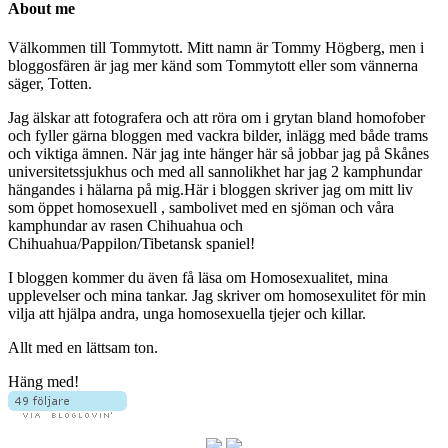
About me
Välkommen till Tommytott. Mitt namn är Tommy Högberg, men i
bloggosfären är jag mer känd som Tommytott eller som vännerna
säger, Totten.
Jag älskar att fotografera och att röra om i grytan bland homofober
och fyller gärna bloggen med vackra bilder, inlägg med både trams
och viktiga ämnen. När jag inte hänger här så jobbar jag på Skånes
universitetssjukhus och med all sannolikhet har jag 2 kamphundar
hängandes i hälarna på mig.Här i bloggen skriver jag om mitt liv
som öppet homosexuell , sambolivet med en sjöman och våra
kamphundar av rasen Chihuahua och
Chihuahua/Pappilon/Tibetansk spaniel!
I bloggen kommer du även få läsa om Homosexualitet, mina
upplevelser och mina tankar. Jag skriver om homosexulitet för min
vilja att hjälpa andra, unga homosexuella tjejer och killar.
Allt med en lättsam ton.
Häng med!