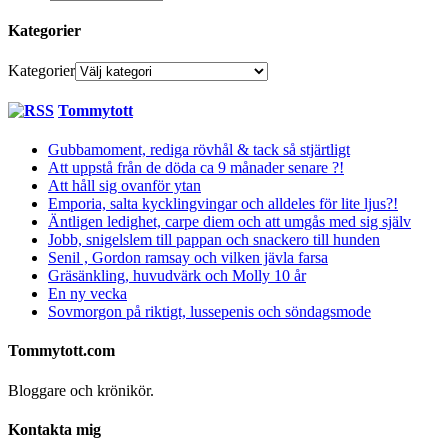
Kategorier
Kategorier
Tommytott
Gubbamoment, rediga rövhål & tack så stjärtligt
Att uppstå från de döda ca 9 månader senare ?!
Att håll sig ovanför ytan
Emporia, salta kycklingvingar och alldeles för lite ljus?!
Äntligen ledighet, carpe diem och att umgås med sig själv
Jobb, snigelslem till pappan och snackero till hunden
Senil , Gordon ramsay och vilken jävla farsa
Gräsänkling, huvudvärk och Molly 10 år
En ny vecka
Sovmorgon på riktigt, lussepenis och söndagsmode
Tommytott.com
Bloggare och krönikör.
Kontakta mig