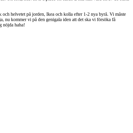
sk och helvetet på jorden, Ikea och kolla efter 1-2 nya byrå. Vi måste
h ja, nu kommer vi på den genigala iden att det ska vi försöka få
ig nöjda haha!