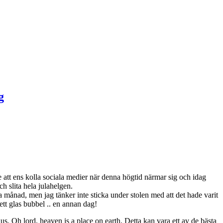
de att ens kolla sociala medier när denna högtid närmar sig och idag
ch slita hela julahelgen.
nästa månad, men jag tänker inte sticka under stolen med att det hade varit
 ett glas bubbel .. en annan dag!
s. Oh lord, heaven is a place on earth. Detta kan vara ett av de bästa