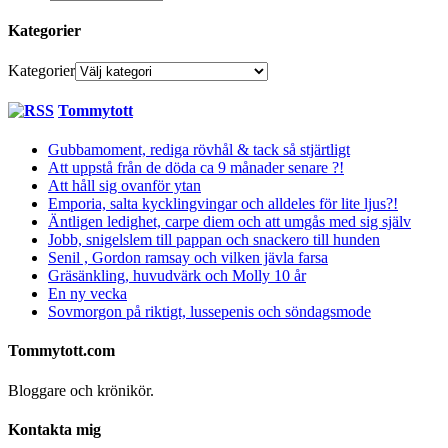
Kategorier
Kategorier
Tommytott
Gubbamoment, rediga rövhål & tack så stjärtligt
Att uppstå från de döda ca 9 månader senare ?!
Att håll sig ovanför ytan
Emporia, salta kycklingvingar och alldeles för lite ljus?!
Äntligen ledighet, carpe diem och att umgås med sig själv
Jobb, snigelslem till pappan och snackero till hunden
Senil , Gordon ramsay och vilken jävla farsa
Gräsänkling, huvudvärk och Molly 10 år
En ny vecka
Sovmorgon på riktigt, lussepenis och söndagsmode
Tommytott.com
Bloggare och krönikör.
Kontakta mig