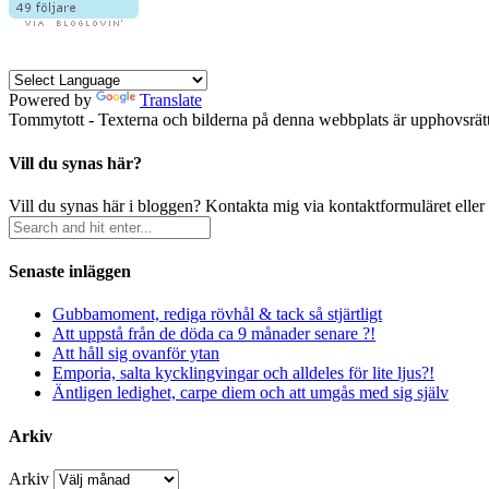
Powered by
Translate
Tommytott - Texterna och bilderna på denna webbplats är upphovsrätts
Vill du synas här?
Vill du synas här i bloggen? Kontakta mig via kontaktformuläret eller
Senaste inläggen
Gubbamoment, rediga rövhål & tack så stjärtligt
Att uppstå från de döda ca 9 månader senare ?!
Att håll sig ovanför ytan
Emporia, salta kycklingvingar och alldeles för lite ljus?!
Äntligen ledighet, carpe diem och att umgås med sig själv
Arkiv
Arkiv