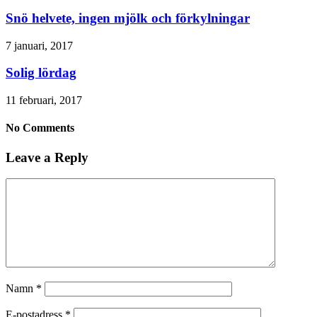
Snö helvete, ingen mjölk och förkylningar
7 januari, 2017
Solig lördag
11 februari, 2017
No Comments
Leave a Reply
Namn
*
E-postadress
*