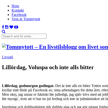
Hem
Kontakt
Facebook
Vem är Tommytott
Livsstil
Lillördag, Voluspa och inte alls bitter
Lillördag, godmorgon godingar.
Det är inte alls en bitter Totten s
kryllar mitt flöde på Facebook av, sista arbetsdagen för detta året, efte
Men okej, jag unnar er faktiskt lite julledigt, jag själv trivs med att job
lite mysigt , trots att vi har no jul feeling och inte är julmänniskor att
Inredning och doftljushjärtat slår dubbla slag och jag gör nästan fuld