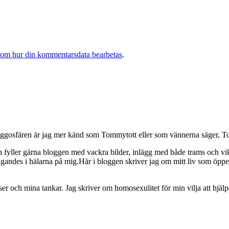
 om hur din kommentarsdata bearbetas
.
osfären är jag mer känd som Tommytott eller som vännerna säger, To
ch fyller gärna bloggen med vackra bilder, inlägg med både trams och vi
ngandes i hälarna på mig.Här i bloggen skriver jag om mitt liv som ö
och mina tankar. Jag skriver om homosexulitet för min vilja att hjälpa