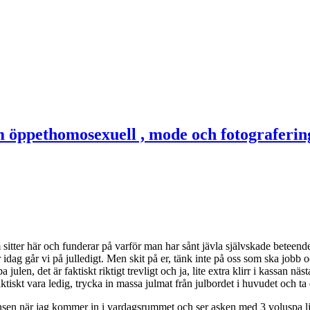
om sitter här och funderar på varför man har sånt jävla självskade beteen
r idag går vi på julledigt. Men skit på er, tänk inte på oss som ska jobb o
ba julen, det är faktiskt riktigt trevligt och ja, lite extra klirr i kassan 
 faktiskt vara ledig, trycka in massa julmat från julbordet i huvudet och ta
ansen när jag kommer in i vardagsrummet och ser asken med 3 voluspa lju