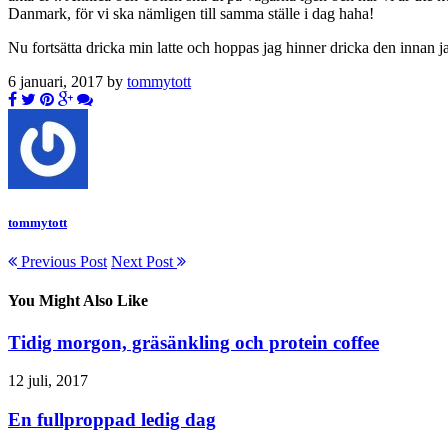
Danmark, för vi ska nämligen till samma ställe i dag haha!
Nu fortsätta dricka min latte och hoppas jag hinner dricka den innan 
6 januari, 2017 by
tommytott
tommytott
Previous Post
Next Post
You Might Also Like
Tidig morgon, gräsänkling och protein coffee
12 juli, 2017
En fullproppad ledig dag