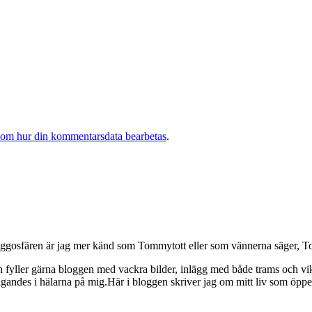
 om hur din kommentarsdata bearbetas
.
osfären är jag mer känd som Tommytott eller som vännerna säger, To
ch fyller gärna bloggen med vackra bilder, inlägg med både trams och vi
ngandes i hälarna på mig.Här i bloggen skriver jag om mitt liv som ö