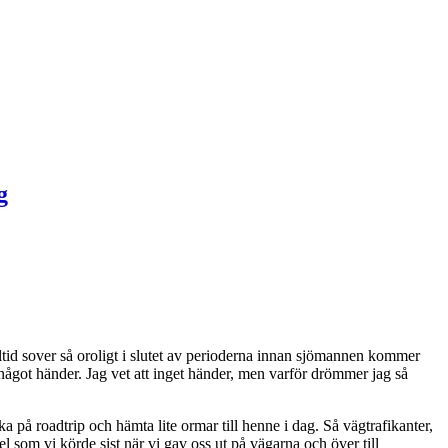
alltid sover så oroligt i slutet av perioderna innan sjömannen kommer
got händer. Jag vet att inget händer, men varför drömmer jag så
a på roadtrip och hämta lite ormar till henne i dag. Så vägtrafikanter,
l som vi körde sist när vi gav oss ut på vägarna och över till