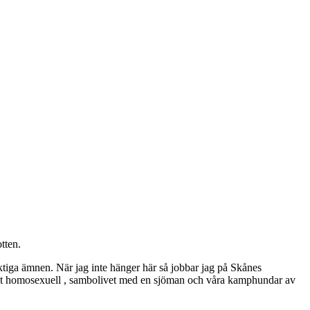
tten.
ktiga ämnen. När jag inte hänger här så jobbar jag på Skånes
ppet homosexuell , sambolivet med en sjöman och våra kamphundar av