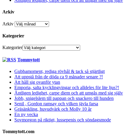
Äntligen ledighet, carpe diem och att umgås med sig själv
Arkiv
Arkiv
Kategorier
Kategorier
Tommytott
Gubbamoment, rediga rövhål & tack så stjärtligt
Att uppstå från de döda ca 9 månader senare ?!
Att håll sig ovanför ytan
Emporia, salta kycklingvingar och alldeles för lite ljus?!
Äntligen ledighet, carpe diem och att umgås med sig själv
Jobb, snigelslem till pappan och snackero till hunden
Senil , Gordon ramsay och vilken jävla farsa
Gräsänkling, huvudvärk och Molly 10 år
En ny vecka
Sovmorgon på riktigt, lussepenis och söndagsmode
Tommytott.com