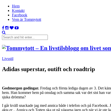
Hem
Kontakt
Facebook
Vem är Tommytott
Livsstil
Adidas superstar, outift och roadtrip
Godmorgon godingar.
Fredag och första lediga dagen av 3. Det känns
hem. Han kommer hem på onsdag och samma sak var det sist han var i 
sjuka drömma?
I går kväll snackade jag med annica både i telefon och på Facebook. Jag
akta er .. Annica och Totten ska ut på vägarna igen och när vi är ute k