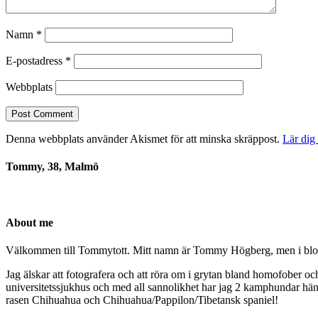
Namn
*
E-postadress
*
Webbplats
Denna webbplats använder Akismet för att minska skräppost.
Lär dig
Tommy, 38, Malmö
About me
Välkommen till Tommytott. Mitt namn är Tommy Högberg, men i blogg
Jag älskar att fotografera och att röra om i grytan bland homofober o
universitetssjukhus och med all sannolikhet har jag 2 kamphundar hä
rasen Chihuahua och Chihuahua/Pappilon/Tibetansk spaniel!