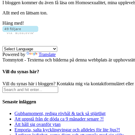
I bloggen kommer du även få läsa om Homosexualitet, mina upplevelser 
Allt med en lättsam ton.
Häng med!
Powered by
Translate
Tommytott - Texterna och bilderna på denna webbplats är upphovsrätts
Vill du synas här?
Vill du synas här i bloggen? Kontakta mig via kontaktformuläret eller
Senaste inläggen
Gubbamoment, rediga rövhål & tack så stjärtligt
Att uppstå från de döda ca 9 månader senare ?!
Att håll sig ovanför ytan
Emporia, salta kycklingvingar och alldeles för lite ljus?!