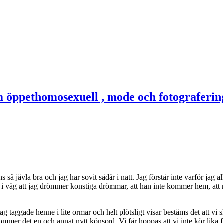
 så jävla bra och jag har sovit sådär i natt. Jag förstår inte varför jag 
väg att jag drömmer konstiga drömmar, att han inte kommer hem, att nå
 taggade henne i lite ormar och helt plötsligt visar bestäms det att vi sk
ommer det en och annat nytt könsord. Vi får hoppas att vi inte kör lika fe