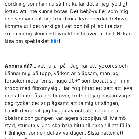
oordning som han nu så fint kallar det är jag lyckligt
lottad att inte kunna botas. Det behövs fler som mig
och sjömannen! Jag tror denna kyrkoherden behöver
komma ut i det verkliga livet och bli pillad lite där
solen aldrig skiner – It would be heaven or hell. Ni kan
läsa om spektaklet
här
!
Annars då?
Livet rullar på . Jag har ett lyckorus och
känner mig på topp, värken är plågsam, men jag
försöker mota ”ernst-hugo 90+” som bosatt sig i min
kropp med fibromyalgi. Har nog hittat ett sett att leva
och att inte låta det ta över, trots att jag nästan varje
dag tycker det är plågsamt att ta mig ur sängen,
handlederna vill jag hugga av och att magen är i
obalans och gumpen kan agera stoppljus till Malmö
stad, stundtals. Jag ska bara hitta tillbaka till att få in
träningen som en del av vardagen. Sista natten att