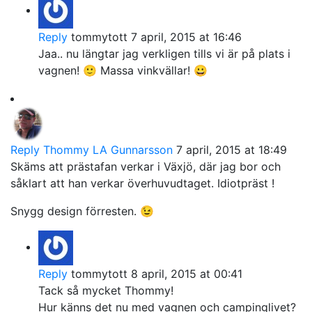
Reply
tommytott
7 april, 2015 at 16:46
Jaa.. nu längtar jag verkligen tills vi är på plats i
vagnen! 🙂 Massa vinkvällar! 😀
Reply
Thommy LA Gunnarsson
7 april, 2015 at 18:49
Skäms att prästafan verkar i Växjö, där jag bor och
såklart att han verkar överhuvudtaget. Idiotpräst !
Snygg design förresten. 😉
Reply
tommytott
8 april, 2015 at 00:41
Tack så mycket Thommy!
Hur känns det nu med vagnen och campinglivet?