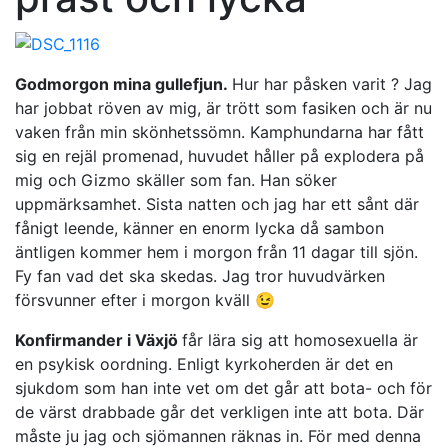
Godmorgon mina gullefjun.
Hur har påsken varit ? Jag
har jobbat röven av mig, är trött som fasiken och är nu
vaken från min skönhetssömn. Kamphundarna har fått
sig en rejäl promenad, huvudet håller på explodera på
mig och Gizmo skäller som fan. Han söker
uppmärksamhet. Sista natten och jag har ett sånt där
fånigt leende, känner en enorm lycka då sambon
äntligen kommer hem i morgon från 11 dagar till sjön.
Fy fan vad det ska skedas. Jag tror huvudvärken
försvunner efter i morgon kväll 😉
Konfirmander i Väx
jö
får lära sig att homosexuella är
en psykisk oordning. Enligt kyrkoherden är det en
sjukdom som han inte vet om det går att bota- och för
de värst drabbade går det verkligen inte att bota. Där
måste ju jag och sjömannen räknas in. För med denna