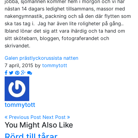
jobba, sjömannen kommer hem i morgon och vi har
nästan 14 dagars ledighet tillsammans, massor med
nakengymnastik, packning och så den där flytten som
ska tas tag i. Jag har även lite roligheter på gång..
Ibland lönar det sig att vara ihärdig och ta hand om
sitt skötebarn, bloggen, fotograferandet och
skrivandet.
Galen präst
lyckorus
sista natten
7 april, 2015 by
tommytott
tommytott
Previous Post
Next Post
You Might Also Like
Rörd till tårar