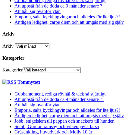
Gubbamoment, rediga rövhål & tack så stjärtligt
Att uppstå från de döda ca 9 månader senare ?!
Att håll sig ovanför ytan
Emporia, salta kycklingvingar och alldeles för lite ljus?!
Äntligen ledighet, carpe diem och att umgås med sig själv
Arkiv
Arkiv
Kategorier
Kategorier
Tommytott
Gubbamoment, rediga rövhål & tack så stjärtligt
Att uppstå från de döda ca 9 månader senare ?!
Att håll sig ovanför ytan
Emporia, salta kycklingvingar och alldeles för lite ljus?!
Äntligen ledighet, carpe diem och att umgås med sig själv
Jobb, snigelslem till pappan och snackero till hunden
Senil , Gordon ramsay och vilken jävla farsa
Gräsänkling, huvudvärk och Molly 10 år