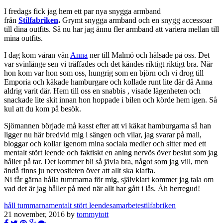
I fredags fick jag hem ett par nya snygga armband
från
Stilfabriken
.
Grymt snygga armband och en snygg accessoar
till dina outfits. Så nu har jag ännu fler armband att variera mellan till
mina outfits.
I dag kom våran vän
Anna
ner till Malmö och hälsade på oss. Det
var svinlänge sen vi träffades och det kändes riktigt riktigt bra. När
hon kom var hon som oss, hungrig som en björn och vi drog till
Emporia och käkade hamburgare och kollade runt lite där då Anna
aldrig varit där. Hem till oss en snabbis , visade lägenheten och
snackade lite skit innan hon hoppade i bilen och körde hem igen. Så
kul att du kom på besök.
Sjömannen började må kasst efter att vi käkat hamburgarna så han
ligger nu här bredvid mig i sängen och vilar, jag svarar på mail,
bloggar och kollar igenom mina sociala medier och sitter med ett
mentalt stört leende och faktiskt en aning nervös över beslut som jag
håller på tar. Det kommer bli så jävla bra, något som jag vill, men
ändå finns ju nervositeten över att allt ska klaffa.
Ni får gärna hålla tummarna för mig, självklart kommer jag tala om
vad det är jag håller på med när allt har gått i lås. Åh herregud!
håll tummarna
mentalt stört leende
samarbete
stilfabriken
21 november, 2016 by
tommytott