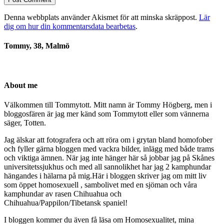
Denna webbplats använder Akismet för att minska skräppost.
Lär
dig om hur din kommentarsdata bearbetas
.
Tommy, 38, Malmö
About me
Välkommen till Tommytott. Mitt namn är Tommy Högberg, men i
bloggosfären är jag mer känd som Tommytott eller som vännerna
säger, Totten.
Jag älskar att fotografera och att röra om i grytan bland homofober
och fyller gärna bloggen med vackra bilder, inlägg med både trams
och viktiga ämnen. När jag inte hänger här så jobbar jag på Skånes
universitetssjukhus och med all sannolikhet har jag 2 kamphundar
hängandes i hälarna på mig.Här i bloggen skriver jag om mitt liv
som öppet homosexuell , sambolivet med en sjöman och våra
kamphundar av rasen Chihuahua och
Chihuahua/Pappilon/Tibetansk spaniel!
I bloggen kommer du även få läsa om Homosexualitet, mina