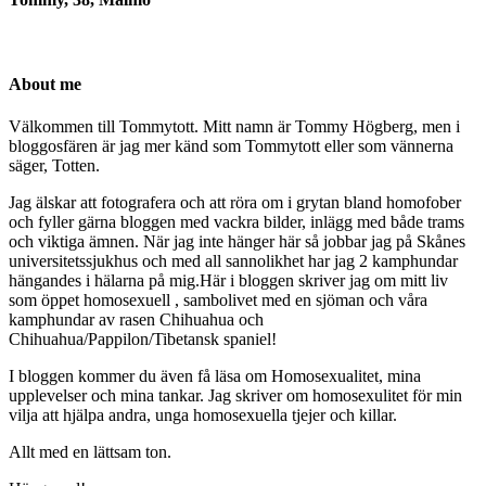
About me
Välkommen till Tommytott. Mitt namn är Tommy Högberg, men i
bloggosfären är jag mer känd som Tommytott eller som vännerna
säger, Totten.
Jag älskar att fotografera och att röra om i grytan bland homofober
och fyller gärna bloggen med vackra bilder, inlägg med både trams
och viktiga ämnen. När jag inte hänger här så jobbar jag på Skånes
universitetssjukhus och med all sannolikhet har jag 2 kamphundar
hängandes i hälarna på mig.Här i bloggen skriver jag om mitt liv
som öppet homosexuell , sambolivet med en sjöman och våra
kamphundar av rasen Chihuahua och
Chihuahua/Pappilon/Tibetansk spaniel!
I bloggen kommer du även få läsa om Homosexualitet, mina
upplevelser och mina tankar. Jag skriver om homosexulitet för min
vilja att hjälpa andra, unga homosexuella tjejer och killar.
Allt med en lättsam ton.