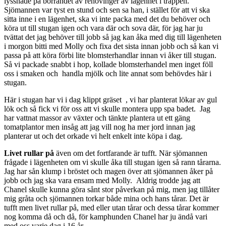
lyssnade på borrandet av renovinger av lägenhet i trappen.
Sjömannen var tyst en stund och sen sa han, i stället för att vi ska
sitta inne i en lägenhet, ska vi inte packa med det du behöver och
köra ut till stugan igen och vara där och sova där, för jag har ju
tvättat det jag behöver till jobb så jag kan åka med dig till lägenheten
i morgon bitti med Molly och fixa det sista innan jobb och så kan vi
passa på att köra förbi lite blomsterhandlar innan vi åker till stugan.
Så vi packade snabbt i hop, kollade blomsterhandel men inget föll
oss i smaken och handla mjölk och lite annat som behövdes här i
stugan.
Här i stugan har vi i dag klippt gräset , vi har planterat lökar av gul
lök och så fick vi för oss att vi skulle montera upp spa badet. Jag
har vattnat massor av växter och tänkte plantera ut ett gäng
tomatplantor men insåg att jag vill nog ha mer jord innan jag
planterar ut och det orkade vi helt enkelt inte köpa i dag.
Livet rullar
på
även om det fortfarande är tufft. När sjömannen
frågade i lägenheten om vi skulle åka till stugan igen så rann tårarna.
Jag har sån klump i bröstet och magen över att sjömannen åker på
jobb och jag ska vara ensam med Molly. Aldrig trodde jag att
Chanel skulle kunna göra sånt stor påverkan på mig, men jag tillåter
mig gråta och sjömannen torkar både mina och hans tårar. Det är
tufft men livet rullar på, med eller utan tårar och dessa tårar kommer
nog komma då och då, för kamphunden Chanel har ju ändå vari
med oss varje dag i 16 år.