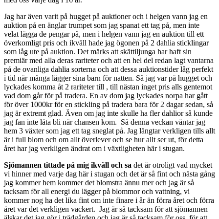
Jag har även varit på hugget på auktioner och i helgen vann jag en
auktion på en änglar trumpet som jag spanat ett tag på, men inte
velat lägga de pengar på, men i helgen vann jag en auktion till ett
överkomligt pris och ikväll hade jag ögonen på 2 dahlia sticklingar
som låg ute på auktion. Det märks att skättiljunga har haft sin
premiär med alla deras rariteter och att en hel del redan lagt vantarna
på de ovanliga dahlia sorterna och att dessa auktionstider låg perfekt
i tid när många lägger sina barn för natten. Så jag var på hugget och
lyckades komma åt 2 rariteter till , till nästan inget pris alls gentemot
vad dom går för på tradera. En av dom jag lyckades norpa har gått
för över 1000kr för en stickling på tradera bara för 2 dagar sedan, så
jag är extremt glad. Även om jag inte skulle ha fler dahlior så kunde
jag fan inte låta bli när chansen kom. Så denna veckan väntar jag
hem 3 växter som jag ett tag sneglat på. Jag längtar verkligen tills allt
är i full blom och om allt överlever och se hur allt ser ut, för detta
året har jag verkligen ändrat om i växtligheten här i stugan.
Sjömannen tittade på mig ikväll och sa
det är otroligt vad mycket
vi hinner med varje dag här i stugan och det är så fint och nästa gång
jag kommer hem kommer det blomstra ännu mer och jag är så
tacksam för all energi du lägger på blommor och vattning, vi
kommer nog ha det lika fint om inte finare i år än förra året och förra
året var det verkligen vackert. Jag är så tacksam för att sjömannen
älskar det jag gör i trädgården och jag är så tacksam för oss, för att