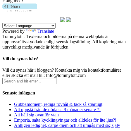
Häng med!
Powered by
Translate
Tommytott - Texterna och bilderna på denna webbplats är
upphovsrättsskyddade enligt svensk lagstiftning. All kopiering utan
uttryckligt medgivande är förbjuden.
Vill du synas här?
Vill du synas här i bloggen? Kontakta mig via kontaktformuläret
eller skicka ett mail till: Info@tommytott.com
Senaste inläggen
Gubbamoment, rediga rövhål & tack så stjärtligt
Att uppstå från de döda ca 9 månader senare ?!
Att håll sig ovanför ytan
Emporia, salta kycklingvingar och alldeles för lite ljus?!
Äntligen ledighet, carpe diem och att umgås med sig själv