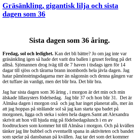
Gräsänkling, gigantisk lilja och sista
dagen som 36
Sista dagen som 36 åring.
Fredag, sol och ledighet.
Kan det bli bättre? Jo om jag inte var
gräsänkling igen så hade det varit dra ballen i gruset feeling på det
alltså. Sjömannen drog iväg till de 7 haven i tisdags igen för 14
dagar till sjöss och tårarna brann inombords hela jävla dagen. Jag
hatar påmönstringsdagarna mer än någonsin och denna gången var
det tuffare än vanligt, men det blir bra. Det blir bra.
Jag har sista dagen som 36 åring , i morgon är det min och min
älskade lillasysters födelsedag. Jag blir 37 och hon blir 31. Det är
Almåsa dagen i morgon oxå och jag har inget planerat alls, mer än
att jag hoppas på strålande sol så jag kan starta spa badet på
morgonen, ligga och steka i solen hela dagen.Samt att Alexandra
skrivit att hon vill bjuda mig på födelsedagslunch i en av
foodtrucksen som kommer hit till Almåsa i morgon. Och på kvällen
tänker jag lite bubbel och eventuellt spana in aktiviteten och bandet
som spelar på dansbanan på kvällen. Jag tar det som det kommer