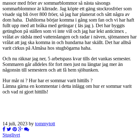
massor med fröer av sommarblommor så nästa säsongs
sommarblommor är klirrade. Jag köpte ett gäng stockrosfröer som
visade sig bli över 800 fröer, så jag har planerat och sått några av
dom haha. Dahliorna börjar komma i gång som fan och vi har haft
fullt upp med att bråka med getingar ( läs jag ). Det har byggts
getingbon på ställen som vi inte vill och jag har lekt anticimex ,
vrålat av rädsla med vattenslangen och radar i näven, sjömannen har
vrålat att jag ska komma in och hundarna har skällt. Det har alltså
varit cirkus på Almåsa hos stugbögarna haha.
Och nu räknar jag ner, 5 arbetspass kvar tills det vankas semester.
Sommaren går alldeles för fort men just nu längtar jag mer än
någonsin till semestern och att få hem sjöhunken.
Hur mår ni ? Hur har er sommar varit hittills ?
Lämna gärna en kommentar i detta inlägg om hur er sommar varit
och vad ni gjort hittills!
14 juli, 2023 by
tommytott
Stuglivet