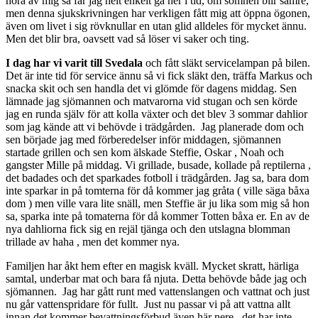
höra av mig så får jag helt enkelt gå ner i tid, om sömnen blir sämre,
men denna sjukskrivningen har verkligen fått mig att öppna ögonen,
även om livet i sig rövknullar en utan glid alldeles för mycket ännu.
Men det blir bra, oavsett vad så löser vi saker och ting.
I dag har vi varit till Svedala
och fått släkt servicelampan på bilen.
Det är inte tid för service ännu så vi fick släkt den, träffa Markus och
snacka skit och sen handla det vi glömde för dagens middag. Sen
lämnade jag sjömannen och matvarorna vid stugan och sen körde
jag en runda själv för att kolla växter och det blev 3 sommar dahlior
som jag kände att vi behövde i trädgården. Jag planerade dom och
sen började jag med förberedelser inför middagen, sjömannen
startade grillen och sen kom älskade Steffie, Oskar , Noah och
gangster Mille på middag. Vi grillade, busade, kollade på reptilerna ,
det badades och det sparkades fotboll i trädgården. Jag sa, bara dom
inte sparkar in på tomterna för då kommer jag gråta ( ville säga båxa
dom ) men ville vara lite snäll, men Steffie är ju lika som mig så hon
sa, sparka inte på tomaterna för då kommer Totten båxa er. En av de
nya dahliorna fick sig en rejäl tjänga och den utslagna blomman
trillade av haha , men det kommer nya.
Familjen har åkt hem efter en magisk kväll. Mycket skratt, härliga
samtal, underbar mat och bara få njuta. Detta behövde både jag och
sjömannen. Jag har gått runt med vattenslangen och vattnat och just
nu går vattenspridare för fullt. Just nu passar vi på att vattna allt
innan det kommer bevattningsförbud även här nere , det har inte