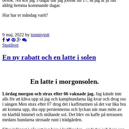
besök. Nu kör jag 3 dagar där jag jobbar till 17, så jag är ju fan
aldrig hemma kommande dagar.
Hur har er måndag varit?
9 maj, 2022 by
tommytott
Stuglivet
En ny rabatt och en latte i solen
En latte i morgonsolen.
Lördag morgon och strax efter 06 vaknade jag.
Jag kände inte
alls för att kliva upp så jag och kamphundarna låg kvar och drog oss
i sängen Men strax efter 07 drog det i kaffetarmen så det var lika bra
att komma upp, dra upp persiennerna och lyckan när man möts av
en klarblå himmel och strålande sol. Det blev en kaffe på terrassen
medans hundarna strosade runt i trädgården.