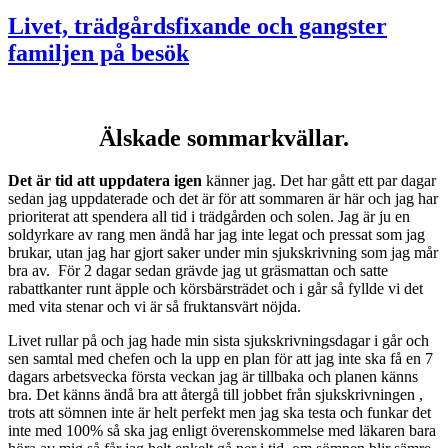
Livet, trädgårdsfixande och gangster
familjen på besök
Älskade sommarkvällar.
Det är tid att uppdatera igen
känner jag. Det har gått ett par dagar
sedan jag uppdaterade och det är för att sommaren är här och jag har
prioriterat att spendera all tid i trädgården och solen. Jag är ju en
soldyrkare av rang men ändå har jag inte legat och pressat som jag
brukar, utan jag har gjort saker under min sjukskrivning som jag mår
bra av. För 2 dagar sedan grävde jag ut gräsmattan och satte
rabattkanter runt äpple och körsbärsträdet och i går så fyllde vi det
med vita stenar och vi är så fruktansvärt nöjda.
Livet rullar på och jag hade min sista sjukskrivningsdagar i går och
sen samtal med chefen och la upp en plan för att jag inte ska få en 7
dagars arbetsvecka första veckan jag är tillbaka och planen känns
bra. Det känns ändå bra att återgå till jobbet från sjukskrivningen ,
trots att sömnen inte är helt perfekt men jag ska testa och funkar det
inte med 100% så ska jag enligt överenskommelse med läkaren bara