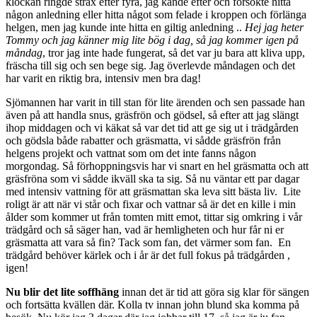
klockan ringde strax efter fyra, jag kände efter och försökte hitta
någon anledning eller hitta något som felade i kroppen och förlänga
helgen, men jag kunde inte hitta en giltig anledning ..
Hej jag heter
Tommy och jag känner mig lite bög i dag, så jag kommer igen på
måndag
, tror jag inte hade fungerat, så det var ju bara att kliva upp,
fräscha till sig och sen bege sig. Jag överlevde måndagen och det
har varit en riktig bra, intensiv men bra dag!
Sjömannen har varit in till stan för lite ärenden och sen passade han
även på att handla snus, gräsfrön och gödsel, så efter att jag slängt
ihop middagen och vi käkat så var det tid att ge sig ut i trädgården
och gödsla både rabatter och gräsmatta, vi sådde gräsfrön från
helgens projekt och vattnat som om det inte fanns någon
morgondag. Så förhoppningsvis har vi snart en hel gräsmatta och att
gräsfröna som vi sådde ikväll ska ta sig. Så nu väntar ett par dagar
med intensiv vattning för att gräsmattan ska leva sitt bästa liv. Lite
roligt är att när vi står och fixar och vattnar så är det en kille i min
ålder som kommer ut från tomten mitt emot, tittar sig omkring i vår
trädgård och så säger han, vad är hemligheten och hur får ni er
gräsmatta att vara så fin? Tack som fan, det värmer som fan. En
trädgård behöver kärlek och i år är det full fokus på trädgården ,
igen!
Nu blir det lite soffhäng
innan det är tid att göra sig klar för sängen
och fortsätta kvällen där. Kolla tv innan john blund ska komma på