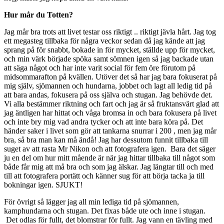
Hur mår du Totten?
Jag mår bra trots att livet testar oss riktigt .. riktigt jävla hårt. Jag tog
ett megasteg tillbaka för några veckor sedan då jag kände att jag
sprang på för snabbt, bokade in för mycket, ställde upp för mycket,
och min värk började spöka samt sömnen igen så jag backade utan
att säga något och har inte varit social för fem öre förutom på
midsommarafton på kvällen. Utöver det så har jag bara fokuserat på
mig själv, sjömannen och hundarna, jobbet och lagt all ledig tid på
att bara andas, fokusera på oss själva och stugan. Jag behövde det.
Vi alla bestämmer riktning och fart och jag är så fruktansvärt glad att
jag äntligen har hittat och våga bromsa in och bara fokusera på livet
och inte bry mig vad andra tycker och att inte bara köra på. Det
händer saker i livet som gör att tankarna snurrar i 200 , men jag mår
bra, så bra man kan må ändå! Jag har dessutom funnit tillbaka till
suget av att rasta Mr Nikon och att fotografera igen. Bara det säger
ju en del om hur mitt mående är när jag hittar tillbaka till något som
både får mig att må bra och som jag älskar. Jag längtar till och med
till att fotografera portätt och känner sug för att börja tacka ja till
bokningar igen. SJUKT!
För övrigt så lägger jag all min lediga tid på sjömannen,
kamphundarna och stugan. Det fixas både ute och inne i stugan.
Det odlas för fullt, det blomstrar för fullt. Jag vann en tävling med