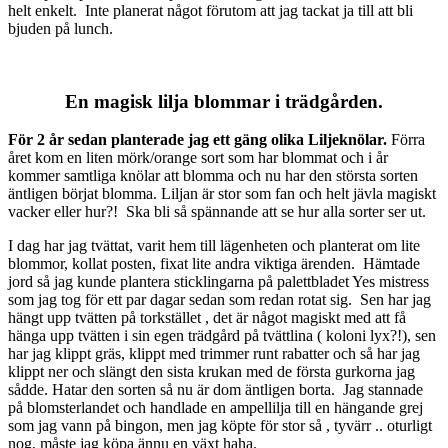
helt enkelt. Inte planerat något förutom att jag tackat ja till att bli
bjuden på lunch.
En magisk lilja blommar i trädgården.
För 2 år sedan planterade jag ett gäng olika Liljeknölar.
Förra
året kom en liten mörk/orange sort som har blommat och i år
kommer samtliga knölar att blomma och nu har den största sorten
äntligen börjat blomma. Liljan är stor som fan och helt jävla magiskt
vacker eller hur?! Ska bli så spännande att se hur alla sorter ser ut.
I dag har jag tvättat, varit hem till lägenheten och planterat om lite
blommor, kollat posten, fixat lite andra viktiga ärenden. Hämtade
jord så jag kunde plantera sticklingarna på palettbladet Yes mistress
som jag tog för ett par dagar sedan som redan rotat sig. Sen har jag
hängt upp tvätten på torkstället , det är något magiskt med att få
hänga upp tvätten i sin egen trädgård på tvättlina ( koloni lyx?!), sen
har jag klippt gräs, klippt med trimmer runt rabatter och så har jag
klippt ner och slängt den sista krukan med de första gurkorna jag
sådde. Hatar den sorten så nu är dom äntligen borta. Jag stannade
på blomsterlandet och handlade en ampellilja till en hängande grej
som jag vann på bingon, men jag köpte för stor så , tyvärr .. oturligt
nog, måste jag köpa ännu en växt haha.