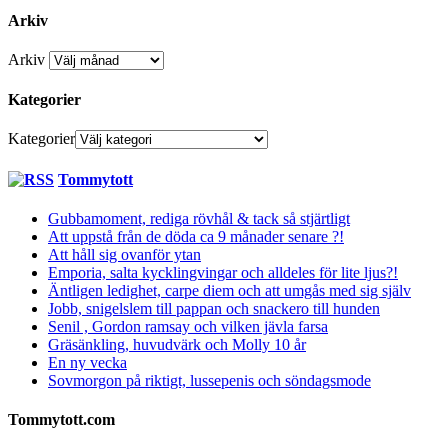
Arkiv
Arkiv
Kategorier
Kategorier
Tommytott
Gubbamoment, rediga rövhål & tack så stjärtligt
Att uppstå från de döda ca 9 månader senare ?!
Att håll sig ovanför ytan
Emporia, salta kycklingvingar och alldeles för lite ljus?!
Äntligen ledighet, carpe diem och att umgås med sig själv
Jobb, snigelslem till pappan och snackero till hunden
Senil , Gordon ramsay och vilken jävla farsa
Gräsänkling, huvudvärk och Molly 10 år
En ny vecka
Sovmorgon på riktigt, lussepenis och söndagsmode
Tommytott.com