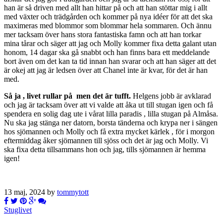
han är så driven med allt han hittar på och att han stöttar mig i allt
med växter och trädgården och kommer på nya idéer för att det ska
maximeras med blommor som blommar hela sommaren. Och ännu
mer tacksam över hans stora fantastiska famn och att han torkar
mina tårar och säger att jag och Molly kommer fixa detta galant utan
honom, 14 dagar ska gå snabbt och han finns bara ett meddelande
bort även om det kan ta tid innan han svarar och att han säger att det
är okej att jag är ledsen över att Chanel inte är kvar, för det är han
med.
Så ja , livet rullar på men det är tufft.
Helgens jobb är avklarad
och jag är tacksam över att vi valde att åka ut till stugan igen och få
spendera en solig dag ute i vårat lilla paradis , lilla stugan på Almåsa.
Nu ska jag stänga ner datorn, borsta tänderna och krypa ner i sängen
hos sjömannen och Molly och få extra mycket kärlek , för i morgon
eftermiddag åker sjömannen till sjöss och det är jag och Molly. Vi
ska fixa detta tillsammans hon och jag, tills sjömannen är hemma
igen!
13 maj, 2024 by
tommytott
Stuglivet