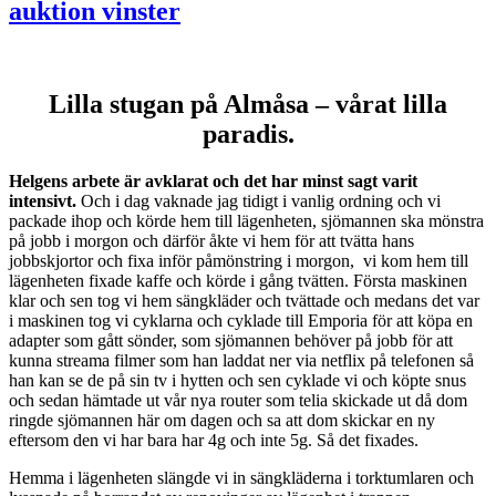
auktion vinster
Lilla stugan på Almåsa – vårat lilla
paradis.
Helgens arbete är avklarat och det har minst sagt varit
intensivt.
Och i dag vaknade jag tidigt i vanlig ordning och vi
packade ihop och körde hem till lägenheten, sjömannen ska mönstra
på jobb i morgon och därför åkte vi hem för att tvätta hans
jobbskjortor och fixa inför påmönstring i morgon, vi kom hem till
lägenheten fixade kaffe och körde i gång tvätten. Första maskinen
klar och sen tog vi hem sängkläder och tvättade och medans det var
i maskinen tog vi cyklarna och cyklade till Emporia för att köpa en
adapter som gått sönder, som sjömannen behöver på jobb för att
kunna streama filmer som han laddat ner via netflix på telefonen så
han kan se de på sin tv i hytten och sen cyklade vi och köpte snus
och sedan hämtade ut vår nya router som telia skickade ut då dom
ringde sjömannen här om dagen och sa att dom skickar en ny
eftersom den vi har bara har 4g och inte 5g. Så det fixades.
Hemma i lägenheten slängde vi in sängkläderna i torktumlaren och