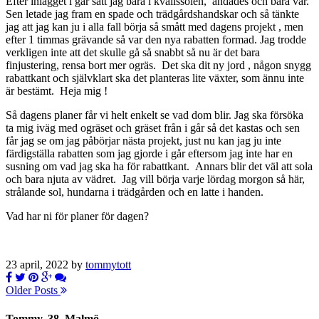
Efter inlägget i går satt jag bara i kvällssolen, andades och bara var.
Sen letade jag fram en spade och trädgårdshandskar och så tänkte
jag att jag kan ju i alla fall börja så smått med dagens projekt , men
efter 1 timmas grävande så var den nya rabatten formad. Jag trodde
verkligen inte att det skulle gå så snabbt så nu är det bara
finjustering, rensa bort mer ogräs. Det ska dit ny jord , någon snygg
rabattkant och självklart ska det planteras lite växter, som ännu inte
är bestämt. Heja mig !
Så dagens planer får vi helt enkelt se vad dom blir. Jag ska försöka
ta mig iväg med ogräset och gräset från i går så det kastas och sen
får jag se om jag påbörjar nästa projekt, just nu kan jag ju inte
färdigställa rabatten som jag gjorde i går eftersom jag inte har en
susning om vad jag ska ha för rabattkant. Annars blir det väl att sola
och bara njuta av vädret. Jag vill börja varje lördag morgon så här,
strålande sol, hundarna i trädgården och en latte i handen.
Vad har ni för planer för dagen?
23 april, 2022 by
tommytott
Older Posts
Tommy, 38, Malmö