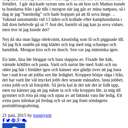
förtältet. I går skickade syrran sms och sa att hon och Mattias kunde
ta hundarna från i går tills i morgon när jag går av mina nattpass, så i
dag är jag ”barnledig” och hade hoppats på att få sova länge. ..
Vaknad automatiskt vid 13 tiden och kollade efter kamphundarna i
fall dom behövde gå ut ?! Just det, barnfri så jag kan ju sova vidare,
men tror ni jag kunde det?
Nej då ska man ligga obekvämt, kissnödig som få och piggnade till.
Så jag fick snabbt på mig kläder och tog med mig schampo och
handduk. Morgon kiss och en dusch. Sen var jag människa igen.
En latte, läsa lite bloggar och bara slappna av. Fixade lite käk,
värmde köttfärs och pasta. Varit och surrat lite med Anki och nu
sitter jag här i förtältet igen och känner stor glädje över att jag bara
har i natt kvar att jobba sen lite ledighet. Kroppen börjar säga i från,
det har varit lite väl mycket jobb den senaste månaden, fasta jobbet,
extra jobb och så fotojobb. Så jävla kul är det när det är fullt upp,
men nu känner jag att jag måste ta och vila kroppen lite, ta mig till
gymmet och röra på mig och njuta av att faktiskt vara lite ledig. Ett
extra pass inbokat på fredag och så ser jag fram söndagens
porträttfotografering.
21 juni, 2015 by
tommytott