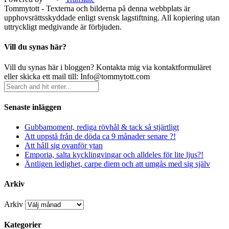
Tommytott - Texterna och bilderna på denna webbplats är
upphovsrättsskyddade enligt svensk lagstiftning. All kopiering utan
uttryckligt medgivande är förbjuden.
Vill du synas här?
Vill du synas här i bloggen? Kontakta mig via kontaktformuläret
eller skicka ett mail till: Info@tommytott.com
Senaste inläggen
Gubbamoment, rediga rövhål & tack så stjärtligt
Att uppstå från de döda ca 9 månader senare ?!
Att håll sig ovanför ytan
Emporia, salta kycklingvingar och alldeles för lite ljus?!
Äntligen ledighet, carpe diem och att umgås med sig själv
Arkiv
Arkiv
Kategorier