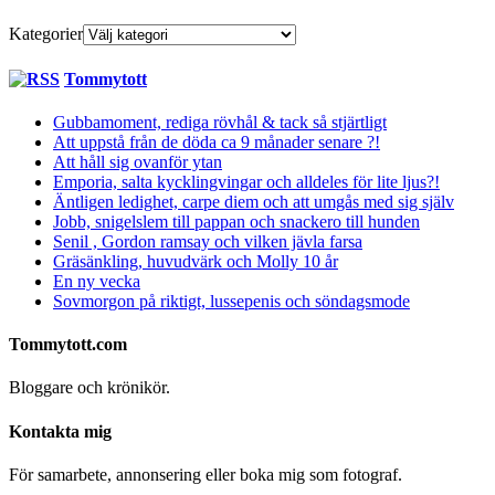
Kategorier
Tommytott
Gubbamoment, rediga rövhål & tack så stjärtligt
Att uppstå från de döda ca 9 månader senare ?!
Att håll sig ovanför ytan
Emporia, salta kycklingvingar och alldeles för lite ljus?!
Äntligen ledighet, carpe diem och att umgås med sig själv
Jobb, snigelslem till pappan och snackero till hunden
Senil , Gordon ramsay och vilken jävla farsa
Gräsänkling, huvudvärk och Molly 10 år
En ny vecka
Sovmorgon på riktigt, lussepenis och söndagsmode
Tommytott.com
Bloggare och krönikör.
Kontakta mig
För samarbete, annonsering eller boka mig som fotograf.