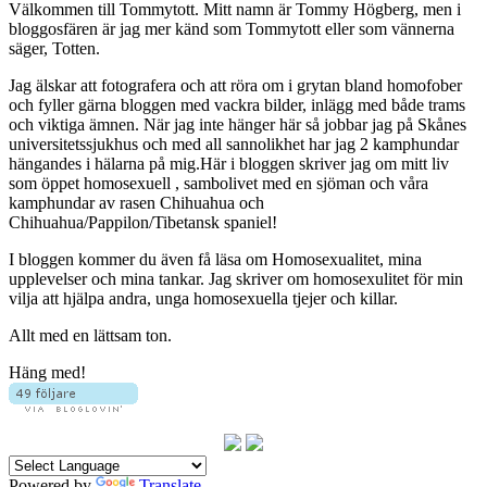
Välkommen till Tommytott. Mitt namn är Tommy Högberg, men i
bloggosfären är jag mer känd som Tommytott eller som vännerna
säger, Totten.
Jag älskar att fotografera och att röra om i grytan bland homofober
och fyller gärna bloggen med vackra bilder, inlägg med både trams
och viktiga ämnen. När jag inte hänger här så jobbar jag på Skånes
universitetssjukhus och med all sannolikhet har jag 2 kamphundar
hängandes i hälarna på mig.Här i bloggen skriver jag om mitt liv
som öppet homosexuell , sambolivet med en sjöman och våra
kamphundar av rasen Chihuahua och
Chihuahua/Pappilon/Tibetansk spaniel!
I bloggen kommer du även få läsa om Homosexualitet, mina
upplevelser och mina tankar. Jag skriver om homosexulitet för min
vilja att hjälpa andra, unga homosexuella tjejer och killar.
Allt med en lättsam ton.
Häng med!
Powered by
Translate