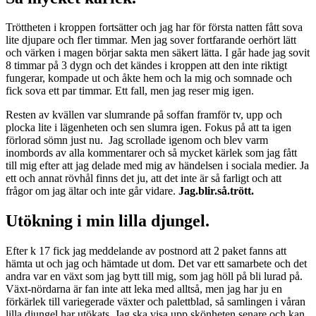
Tröttheten i kroppen fortsätter och jag har för första natten fått sova
lite djupare och fler timmar. Men jag sover fortfarande oerhört lätt
och värken i magen börjar sakta men säkert lätta. I går hade jag sovit
8 timmar på 3 dygn och det kändes i kroppen att den inte riktigt
fungerar, kompade ut och åkte hem och la mig och somnade och
fick sova ett par timmar. Ett fall, men jag reser mig igen.
Resten av kvällen var slumrande på soffan framför tv, upp och
plocka lite i lägenheten och sen slumra igen. Fokus på att ta igen
förlorad sömn just nu. Jag scrollade igenom och blev varm
inombords av alla kommentarer och så mycket kärlek som jag fått
till mig efter att jag delade med mig av händelsen i sociala medier. Ja
ett och annat rövhål finns det ju, att det inte är så farligt och att
frågor om jag ältar och inte går vidare.
Jag.blir.så.trött.
Utökning i min lilla djungel.
Efter k 17 fick jag meddelande av postnord att 2 paket fanns att
hämta ut och jag och hämtade ut dom. Det var ett samarbete och det
andra var en växt som jag bytt till mig, som jag höll på bli lurad på.
Växt-nördarna är fan inte att leka med alltså, men jag har ju en
förkärlek till variegerade växter och palettblad, så samlingen i våran
lilla djungel har utökats. Jag ska visa upp skönheten senare och kan