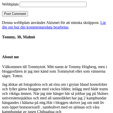
Webbplats
Denna webbplats använder Akismet för att minska skräppost.
Lär
dig om hur din kommentarsdata bearbetas
.
Tommy, 38, Malmö
About me
Välkommen till Tommytott. Mitt namn är Tommy Högberg, men i
bloggosfären är jag mer känd som Tommytott eller som vännerna
säger, Totten.
Jag älskar att fotografera och att röra om i grytan bland homofober
och fyller gärna bloggen med vackra bilder, inlägg med både trams
och viktiga ämnen. När jag inte hänger här så jobbar jag på Skånes
universitetssjukhus och med all sannolikhet har jag 2 kamphundar
hängandes i hälarna på mig.Här i bloggen skriver jag om mitt liv
som öppet homosexuell , sambolivet med en sjöman och våra
kamphundar av rasen Chihuahua och