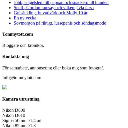
Jobb, snigelslem till pappan och snackero till hunden
Senil , Gordon ramsay och vilken jävla farsa
Gräsänkling, huvudvärk och Molly 10 år
En ny vecka
Sovmorgon på riktigt, lussepenis och söndagsmode
Tommytott.com
Bloggare och krönikör.
Kontakta mig
För samarbete, annonsering eller boka mig som fotograf.
Info@tommytott.com
Kamera utrustning
Nikon D800
Nikon D610
Sigma 50mm f/1.4 art
Nikon 85mm f/1.8