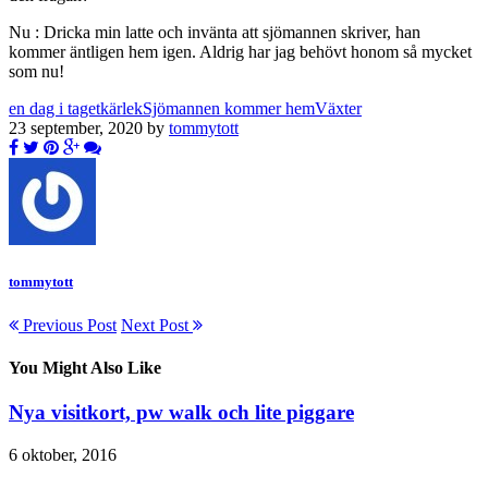
Nu : Dricka min latte och invänta att sjömannen skriver, han
kommer äntligen hem igen. Aldrig har jag behövt honom så mycket
som nu!
en dag i taget
kärlek
Sjömannen kommer hem
Växter
23 september, 2020 by
tommytott
tommytott
Previous Post
Next Post
You Might Also Like
Nya visitkort, pw walk och lite piggare
6 oktober, 2016