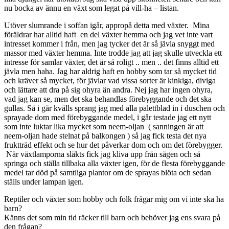
nu bocka av ännu en växt som legat på vill-ha – listan.
Utöver slumrande i soffan igår, appropå detta med växter. Mina
föräldrar har alltid haft en del växter hemma och jag vet inte vart
intresset kommer i från, men jag tycker det är så jävla snyggt med
massor med växter hemma. Inte trodde jag att jag skulle utveckla ett
intresse för samlar växter, det är så roligt .. men .. det finns alltid ett
jävla men haha. Jag har aldrig haft en hobby som tar så mycket tid
och kräver så mycket, för jävlar vad vissa sorter är kinkiga, diviga
och lättare att dra på sig ohyra än andra. Nej jag har ingen ohyra,
vad jag kan se, men det ska behandlas förebyggande och det ska
gullas. Så i går kvälls sprang jag med alla palettblad in i duschen och
sprayade dom med förebyggande medel, i går testade jag ett nytt
som inte luktar lika mycket som neem-oljan ( sanningen är att
neem-oljan hade stelnat på balkongen ) så jag fick testa det nya
fruktträd effekt och se hur det påverkar dom och om det förebygger.
När växtlamporna släkts fick jag kliva upp från sägen och så
springa och ställa tillbaka alla växter igen, för de flesta förebyggande
medel tar död på samtliga plantor om de sprayas blöta och sedan
ställs under lampan igen.
Reptiler och växter som hobby och folk frågar mig om vi inte ska ha
barn?
Känns det som min tid räcker till barn och behöver jag ens svara på
den frågan?