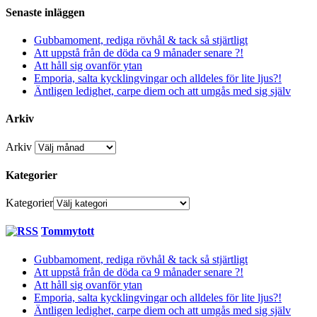
Senaste inläggen
Gubbamoment, rediga rövhål & tack så stjärtligt
Att uppstå från de döda ca 9 månader senare ?!
Att håll sig ovanför ytan
Emporia, salta kycklingvingar och alldeles för lite ljus?!
Äntligen ledighet, carpe diem och att umgås med sig själv
Arkiv
Arkiv
Kategorier
Kategorier
Tommytott
Gubbamoment, rediga rövhål & tack så stjärtligt
Att uppstå från de döda ca 9 månader senare ?!
Att håll sig ovanför ytan
Emporia, salta kycklingvingar och alldeles för lite ljus?!
Äntligen ledighet, carpe diem och att umgås med sig själv