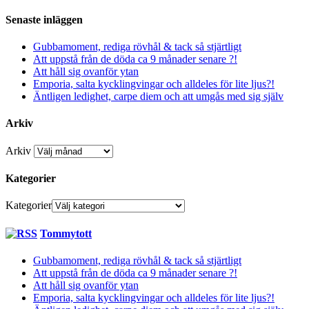
Senaste inläggen
Gubbamoment, rediga rövhål & tack så stjärtligt
Att uppstå från de döda ca 9 månader senare ?!
Att håll sig ovanför ytan
Emporia, salta kycklingvingar och alldeles för lite ljus?!
Äntligen ledighet, carpe diem och att umgås med sig själv
Arkiv
Arkiv
Kategorier
Kategorier
Tommytott
Gubbamoment, rediga rövhål & tack så stjärtligt
Att uppstå från de döda ca 9 månader senare ?!
Att håll sig ovanför ytan
Emporia, salta kycklingvingar och alldeles för lite ljus?!