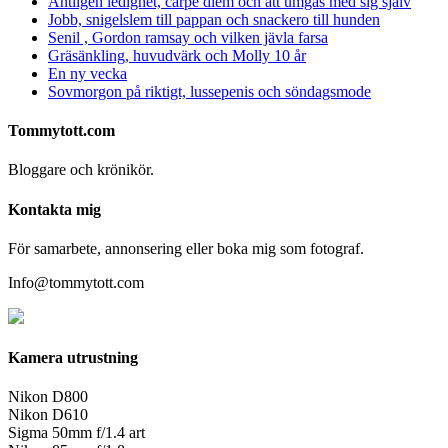
Äntligen ledighet, carpe diem och att umgås med sig själv
Jobb, snigelslem till pappan och snackero till hunden
Senil , Gordon ramsay och vilken jävla farsa
Gräsänkling, huvudvärk och Molly 10 år
En ny vecka
Sovmorgon på riktigt, lussepenis och söndagsmode
Tommytott.com
Bloggare och krönikör.
Kontakta mig
För samarbete, annonsering eller boka mig som fotograf.
Info@tommytott.com
Kamera utrustning
Nikon D800
Nikon D610
Sigma 50mm f/1.4 art