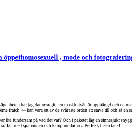
et. Lägenheten har jag dammsugit, en maskin tvätt är upphängd och en mas
e fraich <– kan vara ett av de svåraste orden att stava till och så en sa
ag var lite fundersam på vad det var? Och i paketet låg en sinnesjukt sny
er i soffan med sjömannen och kamphundarna .. Perfekt, tusen tack!