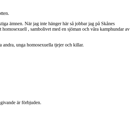
tten.
ktiga ämnen. När jag inte hänger här så jobbar jag på Skånes
ppet homosexuell , sambolivet med en sjöman och våra kamphundar av
 andra, unga homosexuella tjejer och killar.
dgivande är förbjuden.