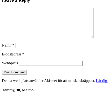
Leave a Reply
Namn
*
E-postadress
*
Webbplats
Denna webbplats använder Akismet för att minska skräppost.
Lär dig
Tommy, 38, Malmö