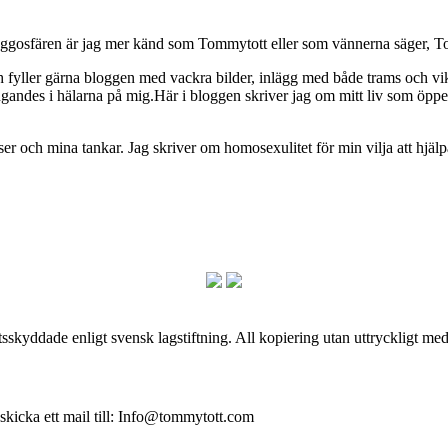
osfären är jag mer känd som Tommytott eller som vännerna säger, To
ch fyller gärna bloggen med vackra bilder, inlägg med både trams och vi
ngandes i hälarna på mig.Här i bloggen skriver jag om mitt liv som ö
och mina tankar. Jag skriver om homosexulitet för min vilja att hjälpa
skyddade enligt svensk lagstiftning. All kopiering utan uttryckligt me
 skicka ett mail till: Info@tommytott.com