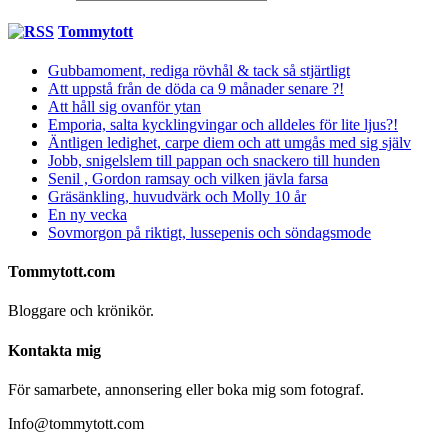
Tommytott
Gubbamoment, rediga rövhål & tack så stjärtligt
Att uppstå från de döda ca 9 månader senare ?!
Att håll sig ovanför ytan
Emporia, salta kycklingvingar och alldeles för lite ljus?!
Äntligen ledighet, carpe diem och att umgås med sig själv
Jobb, snigelslem till pappan och snackero till hunden
Senil , Gordon ramsay och vilken jävla farsa
Gräsänkling, huvudvärk och Molly 10 år
En ny vecka
Sovmorgon på riktigt, lussepenis och söndagsmode
Tommytott.com
Bloggare och krönikör.
Kontakta mig
För samarbete, annonsering eller boka mig som fotograf.
Info@tommytott.com