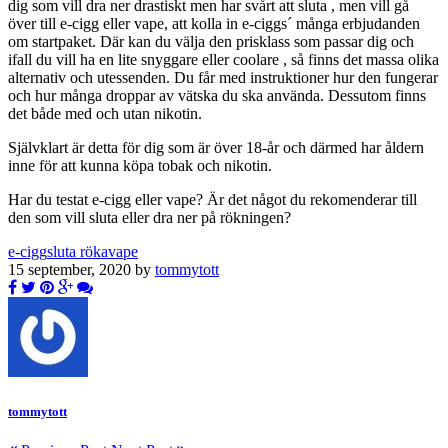
dig som vill dra ner drastiskt men har svårt att sluta , men vill gå
över till e-cigg eller vape, att kolla in e-ciggs´ många erbjudanden
om startpaket. Där kan du välja den prisklass som passar dig och
ifall du vill ha en lite snyggare eller coolare , så finns det massa olika
alternativ och utessenden. Du får med instruktioner hur den fungerar
och hur många droppar av vätska du ska använda. Dessutom finns
det både med och utan nikotin.
Självklart är detta för dig som är över 18-år och därmed har åldern
inne för att kunna köpa tobak och nikotin.
Har du testat e-cigg eller vape? Är det något du rekomenderar till
den som vill sluta eller dra ner på rökningen?
e-cigg
sluta röka
vape
15 september, 2020 by
tommytott
tommytott