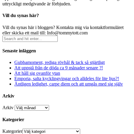
uttryckligt medgivande är förbjuden.
Vill du synas här?
Vill du synas här i bloggen? Kontakta mig via kontaktformuläret
eller skicka ett mail till: Info@tommytott.com
Senaste inläggen
Gubbamoment, rediga rövhål & tack så stjärtligt
Att uppstå från de döda ca 9 månader senare ?!
Att håll sig ovanför ytan
Emporia, salta kycklingvingar och alldeles för lite ljus?!
Äntligen ledighet, carpe diem och att umgås med sig själv
Arkiv
Arkiv
Kategorier
Kategorier