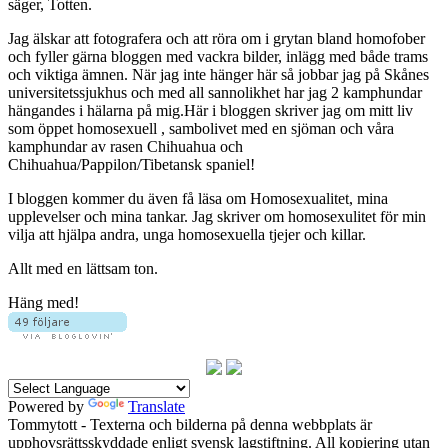
säger, Totten.
Jag älskar att fotografera och att röra om i grytan bland homofober
och fyller gärna bloggen med vackra bilder, inlägg med både trams
och viktiga ämnen. När jag inte hänger här så jobbar jag på Skånes
universitetssjukhus och med all sannolikhet har jag 2 kamphundar
hängandes i hälarna på mig.Här i bloggen skriver jag om mitt liv
som öppet homosexuell , sambolivet med en sjöman och våra
kamphundar av rasen Chihuahua och
Chihuahua/Pappilon/Tibetansk spaniel!
I bloggen kommer du även få läsa om Homosexualitet, mina
upplevelser och mina tankar. Jag skriver om homosexulitet för min
vilja att hjälpa andra, unga homosexuella tjejer och killar.
Allt med en lättsam ton.
Häng med!
Powered by
Translate
Tommytott - Texterna och bilderna på denna webbplats är
upphovsrättsskyddade enligt svensk lagstiftning. All kopiering utan