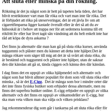
Att sluta eller minska på din rökning.
Rökning är det ju något som är hett på tapeten hela tiden, det har
blivit restriktioner vart man får röka och vart man inte får röka. Det
är förbjudet att röka på uteserveringar, det är ett jävla liv om att
cigarettfimparna ligger kastade överallt eller är det så att du av
hälsoskäl är i behov att trappa ner för att sedemera komma till ett
rökfritt liv eller har livet tagit sån vändning att du helt enkelt inte har
råd att köpa de dyra askarna ?
Det finns ju alternativ där man kan gå på sluta röka kurser, använda
tuggummi och plåster men du känner att detta inte hjälper.Det är
många rökare som säger till mig att det är så svårt att sluta röka, du
är bestämd och tuggummi och plåster inte hjälper, utan de saknar
den där känslan att gå ut, tända ciggen och känna den där känslan.
I dag finns det en uppsjö av olika hjälpmedel och alternativ och
något som har blivit alltmer populärt för dom som vill sluta röka eller
minska , så är det
E-Cigg
. Det är många som bor i mindre orter där
det inte finns fysiska butiker som erbjuder dessa alternativ, men nu
finns det superbra butiker online. E-cigg erbjuder en uppsjö av olika
alternativ och det finns en uppsjö av olikamodeller av E-cigg, hur
ska man veta vilken man ska välja och vilken prisklass?
Jag rekommenderar dig som går i tankarna på att sluta röka eller för