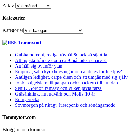
Arkiv
Kategorier
Kategorier
Tommytott
Gubbamoment, rediga rövhål & tack så stjärtligt
Att uppstå från de döda ca 9 månader senare ?!
Att håll sig ovanför ytan
Emporia, salta kycklingvingar och alldeles för lite ljus?!
Äntligen ledighet, carpe diem och att umgås med sig själv
Jobb, snigelslem till pappan och snackero till hunden
Senil , Gordon ramsay och vilken jävla farsa
Gräsänkling, huvudvärk och Molly 10 år
En ny vecka
Sovmorgon på riktigt, lussepenis och söndagsmode
Tommytott.com
Bloggare och krönikör.