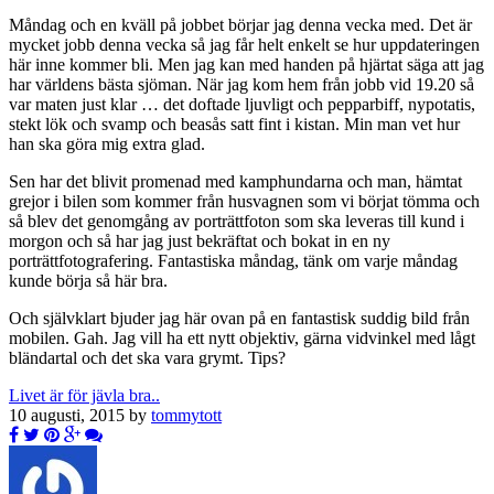
Måndag och en kväll på jobbet börjar jag denna vecka med. Det är
mycket jobb denna vecka så jag får helt enkelt se hur uppdateringen
här inne kommer bli. Men jag kan med handen på hjärtat säga att jag
har världens bästa sjöman. När jag kom hem från jobb vid 19.20 så
var maten just klar … det doftade ljuvligt och pepparbiff, nypotatis,
stekt lök och svamp och beasås satt fint i kistan. Min man vet hur
han ska göra mig extra glad.
Sen har det blivit promenad med kamphundarna och man, hämtat
grejor i bilen som kommer från husvagnen som vi börjat tömma och
så blev det genomgång av porträttfoton som ska leveras till kund i
morgon och så har jag just bekräftat och bokat in en ny
porträttfotografering. Fantastiska måndag, tänk om varje måndag
kunde börja så här bra.
Och självklart bjuder jag här ovan på en fantastisk suddig bild från
mobilen. Gah. Jag vill ha ett nytt objektiv, gärna vidvinkel med lågt
bländartal och det ska vara grymt. Tips?
Livet är för jävla bra..
10 augusti, 2015 by
tommytott