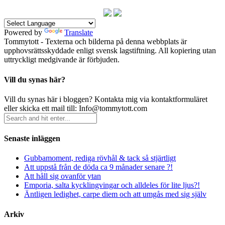
Powered by
Translate
Tommytott - Texterna och bilderna på denna webbplats är
upphovsrättsskyddade enligt svensk lagstiftning. All kopiering utan
uttryckligt medgivande är förbjuden.
Vill du synas här?
Vill du synas här i bloggen? Kontakta mig via kontaktformuläret
eller skicka ett mail till: Info@tommytott.com
Senaste inläggen
Gubbamoment, rediga rövhål & tack så stjärtligt
Att uppstå från de döda ca 9 månader senare ?!
Att håll sig ovanför ytan
Emporia, salta kycklingvingar och alldeles för lite ljus?!
Äntligen ledighet, carpe diem och att umgås med sig själv
Arkiv