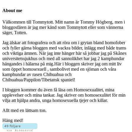
About me
Välkommen till Tommytott. Mitt namn är Tommy Högberg, men i
bloggosfären är jag mer känd som Tommytott eller som vännerna
säger, Totten.
Jag älskar att fotografera och att röra om i grytan bland homofober
och fyller gärna bloggen med vackra bilder, inlägg med både trams
och viktiga ämnen. När jag inte hänger här så jobbar jag på Skånes
universitetssjukhus och med all sannolikhet har jag 2 kamphundar
hängandes i hälarna på mig.Här i bloggen skriver jag om mitt liv
som öppet homosexuell , sambolivet med en sjöman och våra
kamphundar av rasen Chihuahua och
Chihuahua/Pappilon/Tibetansk spaniel!
I bloggen kommer du även få läsa om Homosexualitet, mina
upplevelser och mina tankar. Jag skriver om homosexulitet för min
vilja att hjälpa andra, unga homosexuella tjejer och killar.
Allt med en lättsam ton.
Häng med!