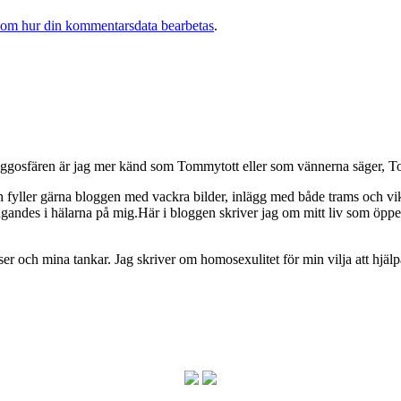
 om hur din kommentarsdata bearbetas
.
osfären är jag mer känd som Tommytott eller som vännerna säger, To
ch fyller gärna bloggen med vackra bilder, inlägg med både trams och vi
ngandes i hälarna på mig.Här i bloggen skriver jag om mitt liv som ö
och mina tankar. Jag skriver om homosexulitet för min vilja att hjälpa