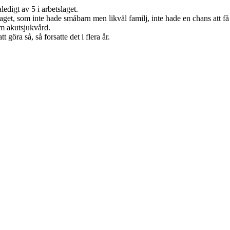
edigt av 5 i arbetslaget.
et, som inte hade småbarn men likväl familj, inte hade en chans att få 
nom akutsjukvård.
 göra så, så forsatte det i flera år.