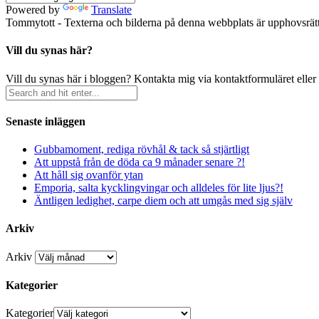
Powered by
Translate
Tommytott - Texterna och bilderna på denna webbplats är upphovsrätts
Vill du synas här?
Vill du synas här i bloggen? Kontakta mig via kontaktformuläret eller
Senaste inläggen
Gubbamoment, rediga rövhål & tack så stjärtligt
Att uppstå från de döda ca 9 månader senare ?!
Att håll sig ovanför ytan
Emporia, salta kycklingvingar och alldeles för lite ljus?!
Äntligen ledighet, carpe diem och att umgås med sig själv
Arkiv
Arkiv
Kategorier
Kategorier