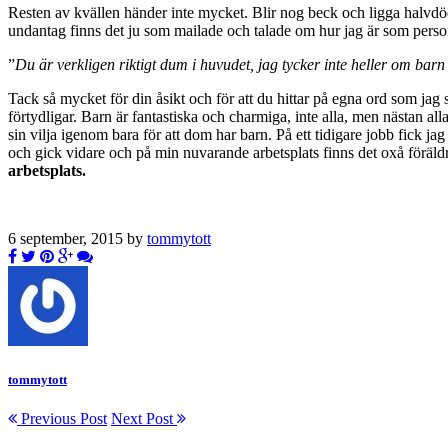
Resten av kvällen händer inte mycket. Blir nog beck och ligga halvdöda
undantag finns det ju som mailade och talade om hur jag är som person
”
Du är verkligen riktigt dum i huvudet, jag tycker inte heller om barn
Tack så mycket för din åsikt och för att du hittar på egna ord som jag sk
förtydligar. Barn är fantastiska och charmiga, inte alla, men nästan a
sin vilja igenom bara för att dom har barn. På ett tidigare jobb fick j
och gick vidare och på min nuvarande arbetsplats finns det oxå föräldra
arbetsplats.
6 september, 2015 by
tommytott
tommytott
Previous Post
Next Post