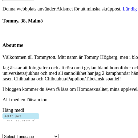
Denna webbplats använder Akismet för att minska skräppost.
Lär dig
Tommy, 38, Malmö
About me
Välkommen till Tommytott. Mitt namn är Tommy Högberg, men i blogg
Jag älskar att fotografera och att röra om i grytan bland homofober o
universitetssjukhus och med all sannolikhet har jag 2 kamphundar hä
rasen Chihuahua och Chihuahua/Pappilon/Tibetansk spaniel!
I bloggen kommer du även få läsa om Homosexualitet, mina upplevelser 
Allt med en lättsam ton.
Häng med!