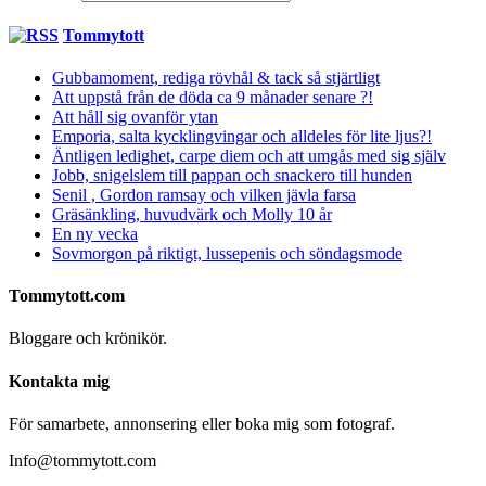
Tommytott
Gubbamoment, rediga rövhål & tack så stjärtligt
Att uppstå från de döda ca 9 månader senare ?!
Att håll sig ovanför ytan
Emporia, salta kycklingvingar och alldeles för lite ljus?!
Äntligen ledighet, carpe diem och att umgås med sig själv
Jobb, snigelslem till pappan och snackero till hunden
Senil , Gordon ramsay och vilken jävla farsa
Gräsänkling, huvudvärk och Molly 10 år
En ny vecka
Sovmorgon på riktigt, lussepenis och söndagsmode
Tommytott.com
Bloggare och krönikör.
Kontakta mig
För samarbete, annonsering eller boka mig som fotograf.
Info@tommytott.com