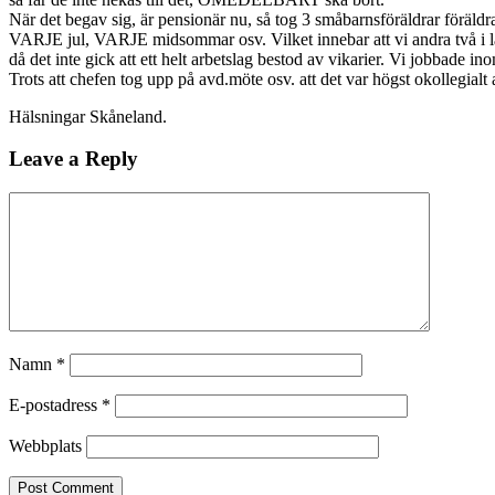
När det begav sig, är pensionär nu, så tog 3 småbarnsföräldrar föräldral
VARJE jul, VARJE midsommar osv. Vilket innebar att vi andra två i lag
då det inte gick att ett helt arbetslag bestod av vikarier. Vi jobbade i
Trots att chefen tog upp på avd.möte osv. att det var högst okollegialt att
Hälsningar Skåneland.
Leave a Reply
Namn
*
E-postadress
*
Webbplats