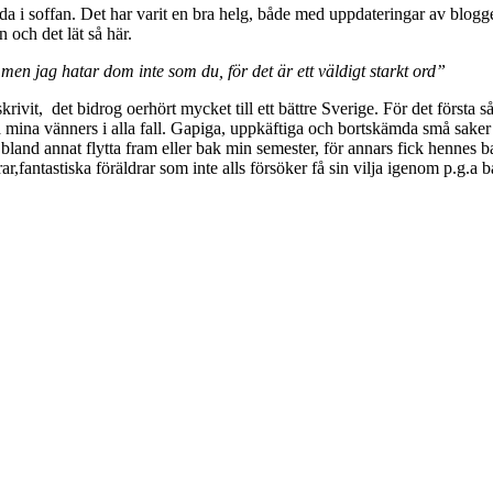
 i soffan. Det har varit en bra helg, både med uppdateringar av bloggen 
 och det lät så här.
 men jag hatar dom inte som du, för det är ett väldigt starkt ord”
rivit, det bidrog oerhört mycket till ett bättre Sverige. För det första så
lla mina vänners i alla fall. Gapiga, uppkäftiga och bortskämda små sake
ag bland annat flytta fram eller bak min semester, för annars fick hennes
r,fantastiska föräldrar som inte alls försöker få sin vilja igenom p.g.a 