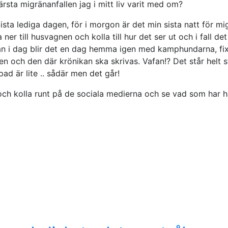
ärsta migränanfallen jag i mitt liv varit med om?
. Sista lediga dagen, för i morgon är det min sista natt för 
er till husvagnen och kolla till hur det ser ut och i fall de
utan i dag blir det en dag hemma igen med kamphundarna, fix
 och den där krönikan ska skrivas. Vafan!? Det står helt sti
ad är lite .. sådär men det går!
 och kolla runt på de sociala medierna och se vad som har hä