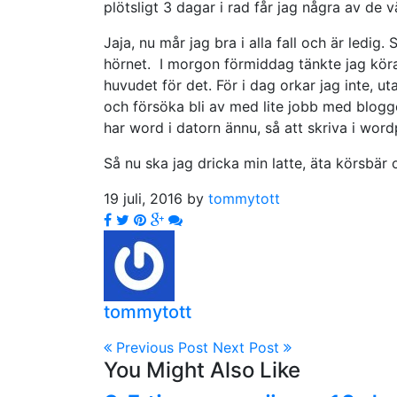
plötsligt 3 dagar i rad får jag några av de v
Jaja, nu mår jag bra i alla fall och är ledig
hörnet. I morgon förmiddag tänkte jag köra n
huvudet för det. För i dag orkar jag inte, 
och försöka bli av med lite jobb med bloggen
har word i datorn ännu, så att skriva i wordp
Så nu ska jag dricka min latte, äta körsbär
19 juli, 2016 by
tommytott
tommytott
Previous Post
Next Post
You Might Also Like