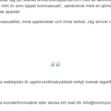
om mitt liv som öppet homosexuell , sambolivet med en sjö
k spaniel!
xualitet, mina upplevelser och mina tankar. Jag skriver om
 webbplats är upphovsrättsskyddade enligt svensk lagstiftn
ia kontaktformuläret eller skicka ett mail till: Info@tommyt