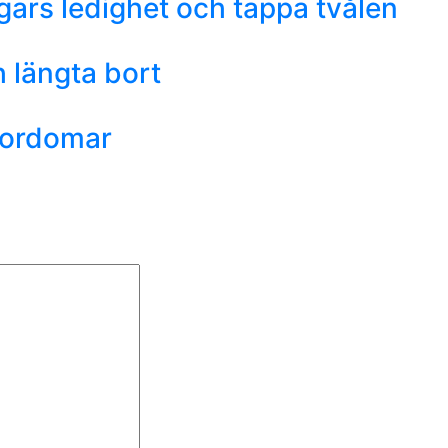
ars ledighet och tappa tvålen
 längta bort
vordomar