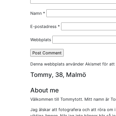
Namn
*
E-postadress
*
Webbplats
Denna webbplats använder Akismet för att
Tommy, 38, Malmö
About me
Välkommen till Tommytott. Mitt namn är T
Jag älskar att fotografera och att röra om
viktiga ämnen. När jag inte hänger här så 