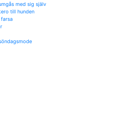
 umgås med sig själv
ero till hunden
 farsa
r
h söndagsmode