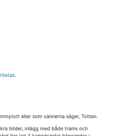
rbetas
.
mytott eller som vännerna säger, Totten.
ckra bilder, inlägg med både trams och
likhet har jag 2 kamphundar hängandes i