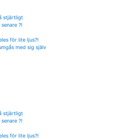
stjärtligt
 senare ?!
es för lite ljus?!
 umgås med sig själv
stjärtligt
 senare ?!
es för lite ljus?!