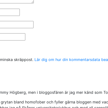
 minska skräppost.
Lär dig om hur din kommentarsdata bea
ommy Högberg, men i bloggosfären är jag mer känd som Tom
 i grytan bland homofober och fyller gärna bloggen med va
jobbar jag på Skånes universitetssjukhus och med all sanno