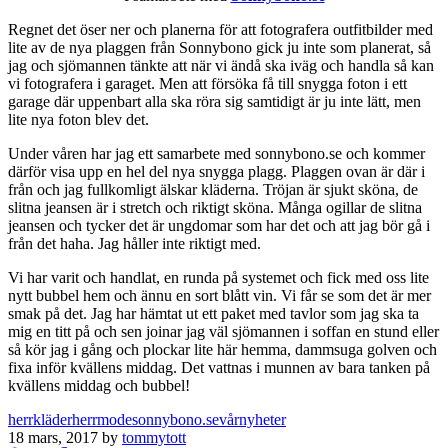
Regnet det öser ner och planerna för att fotografera outfitbilder med
lite av de nya plaggen från Sonnybono gick ju inte som planerat, så
jag och sjömannen tänkte att när vi ändå ska iväg och handla så kan
vi fotografera i garaget. Men att försöka få till snygga foton i ett
garage där uppenbart alla ska röra sig samtidigt är ju inte lätt, men
lite nya foton blev det.
Under våren har jag ett samarbete med sonnybono.se och kommer
därför visa upp en hel del nya snygga plagg. Plaggen ovan är där i
från och jag fullkomligt älskar kläderna. Tröjan är sjukt sköna, de
slitna jeansen är i stretch och riktigt sköna. Många ogillar de slitna
jeansen och tycker det är ungdomar som har det och att jag bör gå i
från det haha. Jag håller inte riktigt med.
Vi har varit och handlat, en runda på systemet och fick med oss lite
nytt bubbel hem och ännu en sort blått vin. Vi får se som det är mer
smak på det. Jag har hämtat ut ett paket med tavlor som jag ska ta
mig en titt på och sen joinar jag väl sjömannen i soffan en stund eller
så kör jag i gång och plockar lite här hemma, dammsuga golven och
fixa inför kvällens middag. Det vattnas i munnen av bara tanken på
kvällens middag och bubbel!
herrkläder
herrmode
sonnybono.se
vårnyheter
18 mars, 2017 by
tommytott