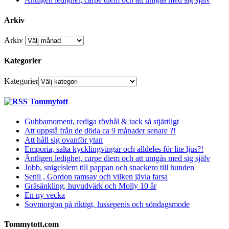
Arkiv
Arkiv
Kategorier
Kategorier
Tommytott
Gubbamoment, rediga rövhål & tack så stjärtligt
Att uppstå från de döda ca 9 månader senare ?!
Att håll sig ovanför ytan
Emporia, salta kycklingvingar och alldeles för lite ljus?!
Äntligen ledighet, carpe diem och att umgås med sig själv
Jobb, snigelslem till pappan och snackero till hunden
Senil , Gordon ramsay och vilken jävla farsa
Gräsänkling, huvudvärk och Molly 10 år
En ny vecka
Sovmorgon på riktigt, lussepenis och söndagsmode
Tommytott.com