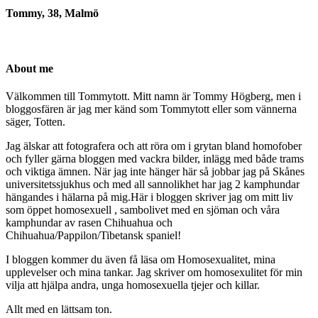
Tommy, 38, Malmö
About me
Välkommen till Tommytott. Mitt namn är Tommy Högberg, men i
bloggosfären är jag mer känd som Tommytott eller som vännerna
säger, Totten.
Jag älskar att fotografera och att röra om i grytan bland homofober
och fyller gärna bloggen med vackra bilder, inlägg med både trams
och viktiga ämnen. När jag inte hänger här så jobbar jag på Skånes
universitetssjukhus och med all sannolikhet har jag 2 kamphundar
hängandes i hälarna på mig.Här i bloggen skriver jag om mitt liv
som öppet homosexuell , sambolivet med en sjöman och våra
kamphundar av rasen Chihuahua och
Chihuahua/Pappilon/Tibetansk spaniel!
I bloggen kommer du även få läsa om Homosexualitet, mina
upplevelser och mina tankar. Jag skriver om homosexulitet för min
vilja att hjälpa andra, unga homosexuella tjejer och killar.
Allt med en lättsam ton.