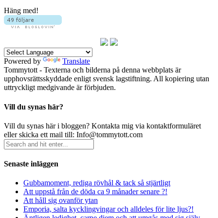
Häng med!
Powered by
Translate
Tommytott - Texterna och bilderna på denna webbplats är
upphovsrättsskyddade enligt svensk lagstiftning. All kopiering utan
uttryckligt medgivande är förbjuden.
Vill du synas här?
Vill du synas här i bloggen? Kontakta mig via kontaktformuläret
eller skicka ett mail till: Info@tommytott.com
Senaste inläggen
Gubbamoment, rediga rövhål & tack så stjärtligt
Att uppstå från de döda ca 9 månader senare ?!
Att håll sig ovanför ytan
Emporia, salta kycklingvingar och alldeles för lite ljus?!
Äntligen ledighet, carpe diem och att umgås med sig själv