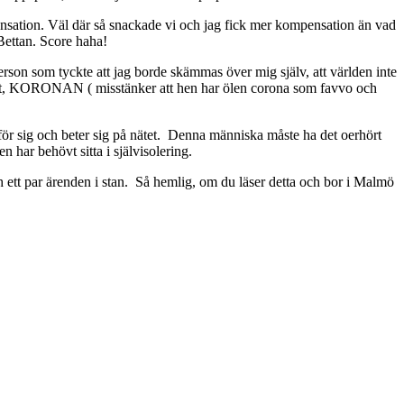
pensation. Väl där så snackade vi och jag fick mer kompensation än vad
ettan. Score haha!
rson som tyckte att jag borde skämmas över mig själv, att världen inte
rst, KORONAN ( misstänker att hen har ölen corona som favvo och
för sig och beter sig på nätet. Denna människa måste ha det oerhört
 har behövt sitta i självisolering.
h ett par ärenden i stan. Så hemlig, om du läser detta och bor i Malmö