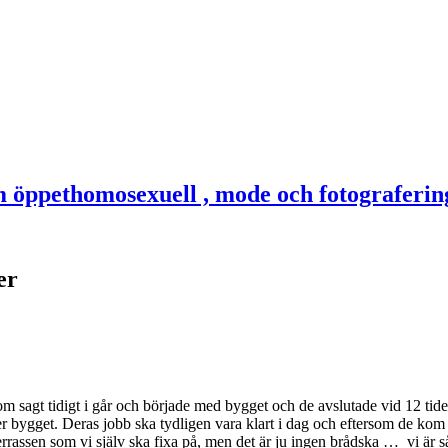
er
m sagt tidigt i går och började med bygget och de avslutade vid 12 tide
r bygget. Deras jobb ska tydligen vara klart i dag och eftersom de kom ti
terrassen som vi själv ska fixa på, men det är ju ingen brådska … vi är så