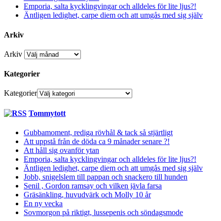
Emporia, salta kycklingvingar och alldeles för lite ljus?!
Äntligen ledighet, carpe diem och att umgås med sig själv
Arkiv
Arkiv
Kategorier
Kategorier
Tommytott
Gubbamoment, rediga rövhål & tack så stjärtligt
Att uppstå från de döda ca 9 månader senare ?!
Att håll sig ovanför ytan
Emporia, salta kycklingvingar och alldeles för lite ljus?!
Äntligen ledighet, carpe diem och att umgås med sig själv
Jobb, snigelslem till pappan och snackero till hunden
Senil , Gordon ramsay och vilken jävla farsa
Gräsänkling, huvudvärk och Molly 10 år
En ny vecka
Sovmorgon på riktigt, lussepenis och söndagsmode