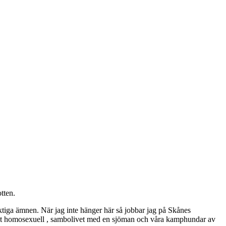
tten.
ktiga ämnen. När jag inte hänger här så jobbar jag på Skånes
ppet homosexuell , sambolivet med en sjöman och våra kamphundar av