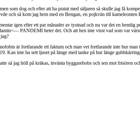
ormen som dog och efter att ha pratat med säljaren så skulle jag få kom
övde och så kom jag hem med en Bengan, en pojkvän till kameleonten B
mentar igen efter ett par månader av tystnad och nu var det en hemlig pe
pandamin<— PANDEMI heter det. Och att hen inte visst vad som var vä
 jag?
ofobin är fortfarande ett faktum och man vet fortfarande inte hur man 
19. Kan inte ha sett ljuset på länge med tanke på hur länge gubbkärringen
atte så jag höll på kräkas, invänta byggarebobs och sen mot frisören oc