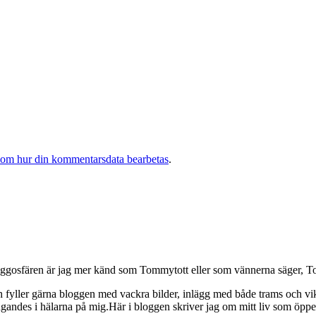
 om hur din kommentarsdata bearbetas
.
osfären är jag mer känd som Tommytott eller som vännerna säger, To
ch fyller gärna bloggen med vackra bilder, inlägg med både trams och vi
ngandes i hälarna på mig.Här i bloggen skriver jag om mitt liv som ö