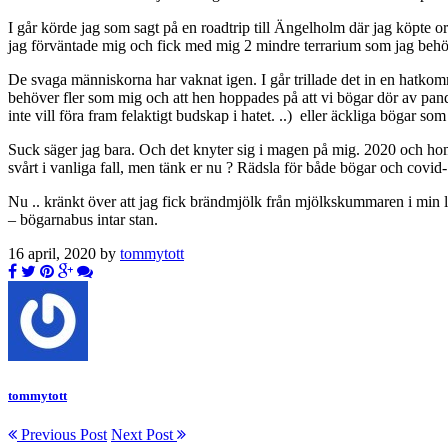
I går körde jag som sagt på en roadtrip till Ängelholm där jag köpte 
jag förväntade mig och fick med mig 2 mindre terrarium som jag beh
De svaga människorna har vaknat igen. I går trillade det in en hatkom
behöver fler som mig och att hen hoppades på att vi bögar dör av 
inte vill föra fram felaktigt budskap i hatet. ..) eller äckliga bögar som
Suck säger jag bara. Och det knyter sig i magen på mig. 2020 och hom
svårt i vanliga fall, men tänk er nu ? Rädsla för både bögar och covid-
Nu .. kränkt över att jag fick brändmjölk från mjölkskummaren i min l
– bögarnabus intar stan.
16 april, 2020 by
tommytott
tommytott
Previous Post
Next Post