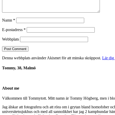
Namn
*
E-postadress
*
Webbplats
Denna webbplats använder Akismet för att minska skräppost.
Lär dig
Tommy, 38, Malmö
About me
Välkommen till Tommytott. Mitt namn är Tommy Högberg, men i blogg
Jag älskar att fotografera och att röra om i grytan bland homofober o
universitetssjukhus och med all sannolikhet har jag 2 kamphundar hä