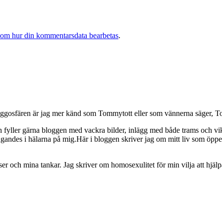
 om hur din kommentarsdata bearbetas
.
osfären är jag mer känd som Tommytott eller som vännerna säger, To
ch fyller gärna bloggen med vackra bilder, inlägg med både trams och vi
ngandes i hälarna på mig.Här i bloggen skriver jag om mitt liv som ö
och mina tankar. Jag skriver om homosexulitet för min vilja att hjälpa