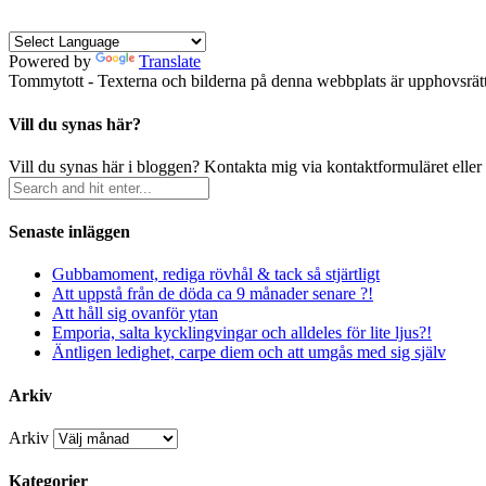
Powered by
Translate
Tommytott - Texterna och bilderna på denna webbplats är upphovsrätts
Vill du synas här?
Vill du synas här i bloggen? Kontakta mig via kontaktformuläret eller
Senaste inläggen
Gubbamoment, rediga rövhål & tack så stjärtligt
Att uppstå från de döda ca 9 månader senare ?!
Att håll sig ovanför ytan
Emporia, salta kycklingvingar och alldeles för lite ljus?!
Äntligen ledighet, carpe diem och att umgås med sig själv
Arkiv
Arkiv
Kategorier