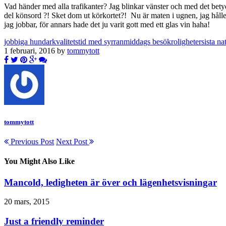
Vad händer med alla trafikanter? Jag blinkar vänster och med det betyde
del könsord ?! Sket dom ut körkortet?! Nu är maten i ugnen, jag håller
jag jobbar, för annars hade det ju varit gott med ett glas vin haha!
jobbiga hundar
kvalitetstid med syrran
middags besök
roligheter
sista na
1 februari, 2016 by
tommytott
tommytott
Previous Post
Next Post
You Might Also Like
Mancold, ledigheten är över och lägenhetsvisningar
20 mars, 2015
Just a friendly reminder