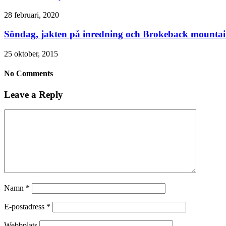
28 februari, 2020
Söndag, jakten på inredning och Brokeback mounta
25 oktober, 2015
No Comments
Leave a Reply
Namn
*
E-postadress
*
Webbplats