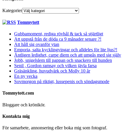
Kategorier
Tommytott
Gubbamoment, rediga rövhål & tack så stjärtligt
Att uppstå från de döda ca 9 månader senare ?!
Att håll sig ovanför ytan
Emporia, salta kycklingvingar och alldeles för lite ljus?!
Äntligen ledighet, carpe diem och att umgås med sig själv
Jobb, snigelslem till pappan och snackero till hunden
Senil , Gordon ramsay och vilken jävla farsa
Gräsänkling, huvudvärk och Molly 10 år
En ny vecka
Sovmorgon på riktigt, lussepenis och söndagsmode
Tommytott.com
Bloggare och krönikör.
Kontakta mig
För samarbete, annonsering eller boka mig som fotograf.