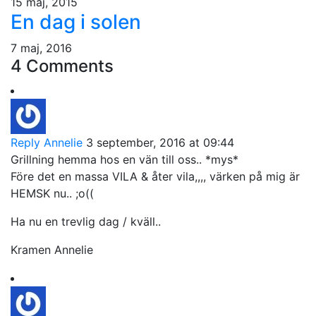
15 maj, 2015
En dag i solen
7 maj, 2016
4 Comments
Reply
Annelie
3 september, 2016 at 09:44
Grillning hemma hos en vän till oss.. *mys*
Före det en massa VILA & åter vila,,,, värken på mig är
HEMSK nu.. ;o((
Ha nu en trevlig dag / kväll..
Kramen Annelie