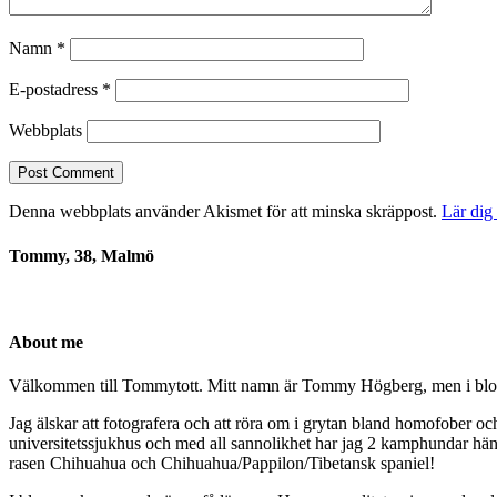
Namn
*
E-postadress
*
Webbplats
Denna webbplats använder Akismet för att minska skräppost.
Lär dig
Tommy, 38, Malmö
About me
Välkommen till Tommytott. Mitt namn är Tommy Högberg, men i blogg
Jag älskar att fotografera och att röra om i grytan bland homofober o
universitetssjukhus och med all sannolikhet har jag 2 kamphundar hä
rasen Chihuahua och Chihuahua/Pappilon/Tibetansk spaniel!