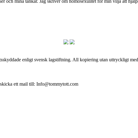
och mina tankar. Jag skriver om homosexulitet för min vilja att hjälpa
skyddade enligt svensk lagstiftning. All kopiering utan uttryckligt me
 skicka ett mail till: Info@tommytott.com