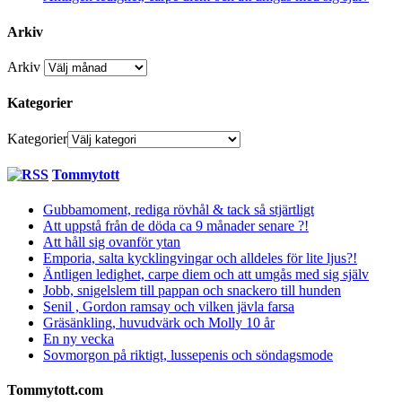
Arkiv
Arkiv
Kategorier
Kategorier
Tommytott
Gubbamoment, rediga rövhål & tack så stjärtligt
Att uppstå från de döda ca 9 månader senare ?!
Att håll sig ovanför ytan
Emporia, salta kycklingvingar och alldeles för lite ljus?!
Äntligen ledighet, carpe diem och att umgås med sig själv
Jobb, snigelslem till pappan och snackero till hunden
Senil , Gordon ramsay och vilken jävla farsa
Gräsänkling, huvudvärk och Molly 10 år
En ny vecka
Sovmorgon på riktigt, lussepenis och söndagsmode
Tommytott.com