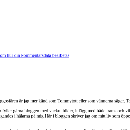
 om hur din kommentarsdata bearbetas
.
osfären är jag mer känd som Tommytott eller som vännerna säger, To
ch fyller gärna bloggen med vackra bilder, inlägg med både trams och vi
ngandes i hälarna på mig.Här i bloggen skriver jag om mitt liv som ö