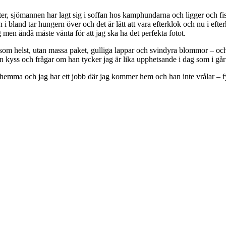
r, sjömannen har lagt sig i soffan hos kamphundarna och ligger och fiser.
en i bland tar hungern över och det är lätt att vara efterklok och nu i eft
 men ändå måste vänta för att jag ska ha det perfekta fotot.
om helst, utan massa paket, gulliga lappar och svindyra blommor – och v
kyss och frågar om han tycker jag är lika upphetsande i dag som i går 
r hemma och jag har ett jobb där jag kommer hem och han inte vrålar – f