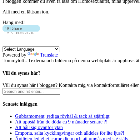
I bloggen kommer du även få läsa om Homosexualitet, mina upplevelser 
Allt med en lättsam ton.
Häng med!
Powered by
Translate
Tommytott - Texterna och bilderna på denna webbplats är upphovsrätts
Vill du synas här?
Vill du synas här i bloggen? Kontakta mig via kontaktformuläret eller
Senaste inläggen
Gubbamoment, rediga rövhål & tack så stjärtligt
Att uppstå från de döda ca 9 månader senare ?!
Att håll sig ovanför ytan
Emporia, salta kycklingvingar och alldeles för lite ljus?!
Äntligen ledighet, carpe diem och att umgås med sig själv