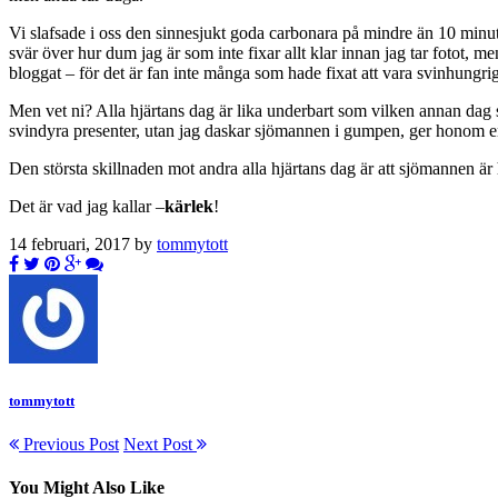
Vi slafsade i oss den sinnesjukt goda carbonara på mindre än 10 minute
svär över hur dum jag är som inte fixar allt klar innan jag tar fotot, m
bloggat – för det är fan inte många som hade fixat att vara svinhungrig
Men vet ni? Alla hjärtans dag är lika underbart som vilken annan dag s
svindyra presenter, utan jag daskar sjömannen i gumpen, ger honom en 
Den största skillnaden mot andra alla hjärtans dag är att sjömannen ä
Det är vad jag kallar –
kärlek
!
14 februari, 2017 by
tommytott
tommytott
Previous Post
Next Post
You Might Also Like