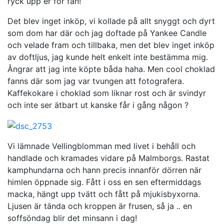
ryck upp er för fan!
Det blev inget inköp, vi kollade på allt snyggt och dyrt
som dom har där och jag doftade på Yankee Candle
och velade fram och tillbaka, men det blev inget inköp
av doftljus, jag kunde helt enkelt inte bestämma mig.
Ångrar att jag inte köpte båda haha. Men cool choklad
fanns där som jag var tvungen att fotografera.
Kaffekokare i choklad som liknar rost och är svindyr
och inte ser ätbart ut kanske får i gång någon ?
Vi lämnade Vellingblomman med livet i behåll och
handlade och kramades vidare på Malmborgs. Rastat
kamphundarna och hann precis innanför dörren när
himlen öppnade sig. Fått i oss en sen eftermiddags
macka, hängt upp tvätt och fått på mjukisbyxorna.
Ljusen är tända och kroppen är frusen, så ja .. en
soffsöndag blir det minsann i dag!