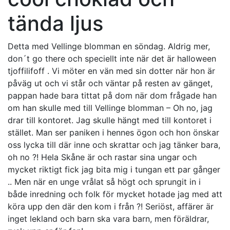
tända ljus
Detta med Vellinge blomman en söndag. Aldrig mer,
don´t go there och speciellt inte när det är halloween
tjoffilifoff . Vi möter en vän med sin dotter när hon är
påväg ut och vi står och väntar på resten av gänget,
pappan hade bara tittat på dom när dom frågade han
om han skulle med till Vellinge blomman – Oh no, jag
drar till kontoret. Jag skulle hängt med till kontoret i
stället. Man ser paniken i hennes ögon och hon önskar
oss lycka till där inne och skrattar och jag tänker bara,
oh no ?! Hela Skåne är och rastar sina ungar och
mycket riktigt fick jag bita mig i tungan ett par gånger
.. Men när en unge vrålat så högt och sprungit in i
både inredning och folk för mycket hotade jag med att
köra upp den där den kom i från ?! Seriöst, affärer är
inget lekland och barn ska vara barn, men föräldrar,