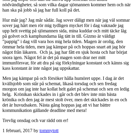
nödvändigheter, så som vilka dagar sjömannen kommer hem och när
han ska på jobb så jag har full koll på det.
Hur mår jag? Jag mår sådär. Jag sover dåligt men när jag väl somnar
sover jag hårt men rör mig tydligen mycket för i dag vaknade jag
upp helt svettig på sjömannen sida, mina kuddar och mitt täcke låg
på golvet och kamphundarna låg tätt in till. Gizmo är väldigt
”pappig” i dag vill vara hos mig hela tiden. Magen är orolig, den
ömmar hela tiden, men jag kämpar på och hoppas snart att jag hör
något från läkaren. Och ja, jag har fått en sjuk hosta och har börjat
snora igen. Något fel är det på magen som drar ner mitt
immunförsvar, för att dra på sig förkylningar konstant och känns sig
kass konstant är inte något jag uppskattar.
Men jag kämpar på och försöker hålla humöret uppe. I dag är det
kvällsjobb som står på schemat, likaså torsdag och sen fredag
morgon om jag inte har kollat helt galet på schemat och sen en ledig
helg. Krönikan skickades in i går och det blev inte min bästa
krönika och den jag är mest stolt över, men det skickades in en och
det är huvudsaken. Nästa gång hoppas jag att vi har bättre
kommunikation gällande deadline med mera!
Trevlig onsdag och var rädd om er!
1 februari, 2017 by
tommytott