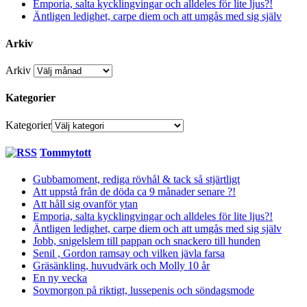
Emporia, salta kycklingvingar och alldeles för lite ljus?!
Äntligen ledighet, carpe diem och att umgås med sig själv
Arkiv
Arkiv
Kategorier
Kategorier
Tommytott
Gubbamoment, rediga rövhål & tack så stjärtligt
Att uppstå från de döda ca 9 månader senare ?!
Att håll sig ovanför ytan
Emporia, salta kycklingvingar och alldeles för lite ljus?!
Äntligen ledighet, carpe diem och att umgås med sig själv
Jobb, snigelslem till pappan och snackero till hunden
Senil , Gordon ramsay och vilken jävla farsa
Gräsänkling, huvudvärk och Molly 10 år
En ny vecka
Sovmorgon på riktigt, lussepenis och söndagsmode