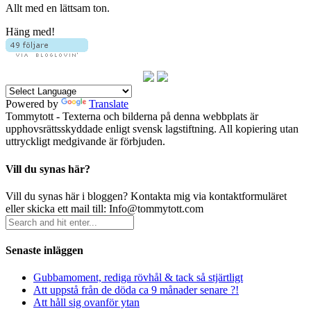
Allt med en lättsam ton.
Häng med!
Powered by
Translate
Tommytott - Texterna och bilderna på denna webbplats är
upphovsrättsskyddade enligt svensk lagstiftning. All kopiering utan
uttryckligt medgivande är förbjuden.
Vill du synas här?
Vill du synas här i bloggen? Kontakta mig via kontaktformuläret
eller skicka ett mail till: Info@tommytott.com
Senaste inläggen
Gubbamoment, rediga rövhål & tack så stjärtligt
Att uppstå från de döda ca 9 månader senare ?!
Att håll sig ovanför ytan