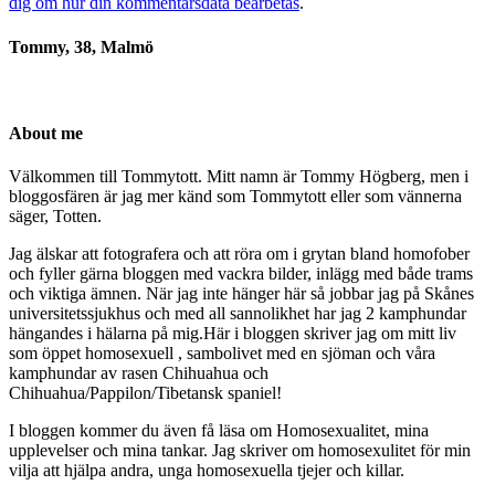
dig om hur din kommentarsdata bearbetas
.
Tommy, 38, Malmö
About me
Välkommen till Tommytott. Mitt namn är Tommy Högberg, men i
bloggosfären är jag mer känd som Tommytott eller som vännerna
säger, Totten.
Jag älskar att fotografera och att röra om i grytan bland homofober
och fyller gärna bloggen med vackra bilder, inlägg med både trams
och viktiga ämnen. När jag inte hänger här så jobbar jag på Skånes
universitetssjukhus och med all sannolikhet har jag 2 kamphundar
hängandes i hälarna på mig.Här i bloggen skriver jag om mitt liv
som öppet homosexuell , sambolivet med en sjöman och våra
kamphundar av rasen Chihuahua och
Chihuahua/Pappilon/Tibetansk spaniel!
I bloggen kommer du även få läsa om Homosexualitet, mina
upplevelser och mina tankar. Jag skriver om homosexulitet för min
vilja att hjälpa andra, unga homosexuella tjejer och killar.