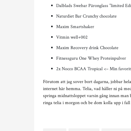
Dalblads Swebar Päronglass ”limited Edi
Naturdiet Bar Crunchy chocolate
Maxim Smartshaker
Vitmin well+002
Maxim Recovery drink Chocolate
Fitnessguru One Whey Proteinpulver
2x Nocco BCAA Tropical <– Min favorit 
Förutom att jag sover bort dagarna, jobbar hel
internet här hemma. Telia, vad håller ni på me
springa midnattsloppet varsin gång innan man bli
ringa telia i morgon och be dom kolla upp i fall