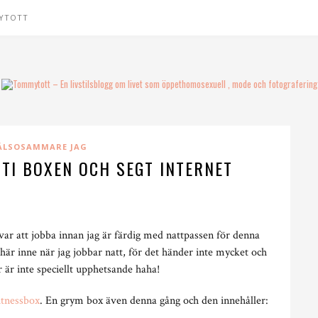
YTOTT
ÄLSOSAMMARE JAG
STI BOXEN OCH SEGT INTERNET
kvar att jobba innan jag är färdig med nattpassen för denna
här inne när jag jobbar natt, för det händer inte mycket och
r är inte speciellt upphetsande haha!
itnessbox
. En grym box även denna gång och den innehåller: