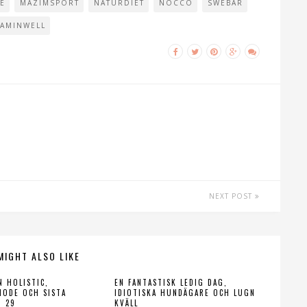
E
MAZIMSPORT
NATURDIET
NOCCO
SWEBAR
TAMINWELL
NEXT POST
MIGHT ALSO LIKE
N HOLISTIC,
EN FANTASTISK LEDIG DAG,
MODE OCH SISTA
IDIOTISKA HUNDÄGARE OCH LUGN
M 29
KVÄLL