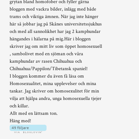
grytan bland homofober och fyller gärna
bloggen med vackra bilder, inlägg med både
trams och viktiga ämnen. När jag inte hänger
här så jobbar jag på Skånes universitetssjukhus
och med all sannolikhet har jag 2 kamphundar
hängandes i hälarna på mig.Här i bloggen
skriver jag om mitt liv som öppet homosexuell
, sambolivet med en sjöman och våra
kamphundar av rasen Chihuahua och
Chihuahua/Pappilon/Tibetansk spaniel!
I bloggen kommer du även få läsa om
Homosexualitet, mina upplevelser och mina
tankar. Jag skriver om homosexulitet för min
vilja att hjälpa andra, unga homosexuella tjejer
och killar.
Allt med en lättsam ton.
Häng med!