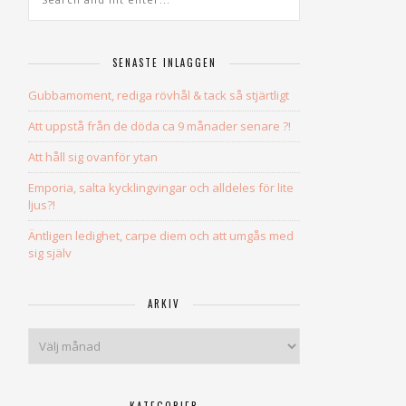
SENASTE INLÄGGEN
Gubbamoment, rediga rövhål & tack så stjärtligt
Att uppstå från de döda ca 9 månader senare ?!
Att håll sig ovanför ytan
Emporia, salta kycklingvingar och alldeles för lite
ljus?!
Äntligen ledighet, carpe diem och att umgås med
sig själv
ARKIV
Arkiv