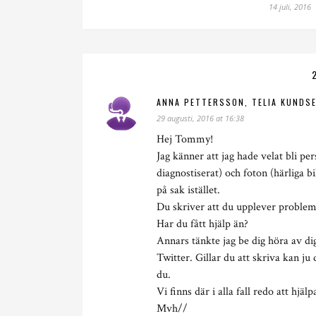
14 juli, 2016
ANNA PETTERSSON, TELIA KUNDS
29 augusti, 2016 at 16:38
Hej Tommy!
Jag känner att jag hade velat bli pe
diagnostiserat) och foton (härliga bi
på sak istället.
Du skriver att du upplever problem
Har du fått hjälp än?
Annars tänkte jag be dig höra av di
Twitter. Gillar du att skriva kan ju 
du.
Vi finns där i alla fall redo att hjä
Mvh//