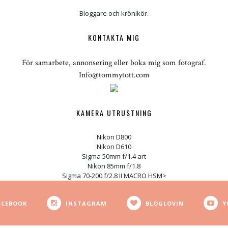
Bloggare och krönikör.
KONTAKTA MIG
För samarbete, annonsering eller boka mig som fotograf.
Info@tommytott.com
KAMERA UTRUSTNING
Nikon D800
Nikon D610
Sigma 50mm f/1.4 art
Nikon 85mm f/1.8
Sigma 70-200 f/2.8 II MACRO HSM>
ACEBOOK
INSTAGRAM
BLOGLOVIN
Y