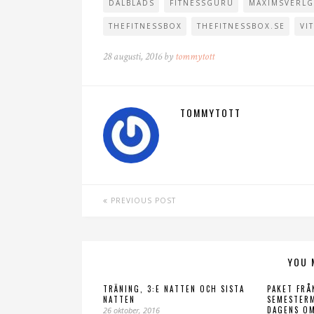
DALBLADS
FITNESSGURU
MAXIMSVERLG
THEFITNESSBOX
THEFITNESSBOX.SE
VI
28 augusti, 2016 by
tommytott
TOMMYTOTT
PREVIOUS POST
YOU 
TRÄNING, 3:E NATTEN OCH SISTA
PAKET FRÅ
NATTEN
SEMESTER
DAGENS O
26 oktober, 2016