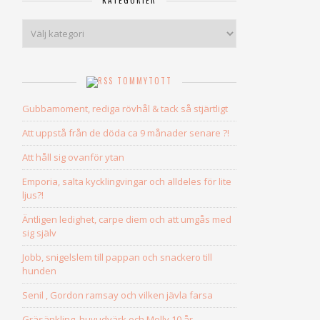
KATEGORIER
Kategorier
TOMMYTOTT
Gubbamoment, rediga rövhål & tack så stjärtligt
Att uppstå från de döda ca 9 månader senare ?!
Att håll sig ovanför ytan
Emporia, salta kycklingvingar och alldeles för lite
ljus?!
Äntligen ledighet, carpe diem och att umgås med
sig själv
Jobb, snigelslem till pappan och snackero till
hunden
Senil , Gordon ramsay och vilken jävla farsa
Gräsänkling, huvudvärk och Molly 10 år