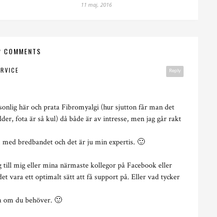
11 maj, 2016
2 COMMENTS
ERVICE
Reply
rsonlig här och prata Fibromyalgi (hur sjutton får man det
lder, fota är så kul) då både är av intresse, men jag går rakt
 med bredbandet och det är ju min expertis. 🙂
g till mig eller mina närmaste kollegor på Facebook eller
det vara ett optimalt sätt att få support på. Eller vad tycker
lpa om du behöver. 🙂