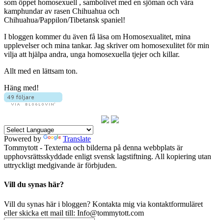
som öppet homosexuell , sambolivet med en sjöman och våra
kamphundar av rasen Chihuahua och
Chihuahua/Pappilon/Tibetansk spaniel!
I bloggen kommer du även få läsa om Homosexualitet, mina
upplevelser och mina tankar. Jag skriver om homosexulitet för min
vilja att hjälpa andra, unga homosexuella tjejer och killar.
Allt med en lättsam ton.
Häng med!
Powered by
Translate
Tommytott - Texterna och bilderna på denna webbplats är
upphovsrättsskyddade enligt svensk lagstiftning. All kopiering utan
uttryckligt medgivande är förbjuden.
Vill du synas här?
Vill du synas här i bloggen? Kontakta mig via kontaktformuläret
eller skicka ett mail till: Info@tommytott.com