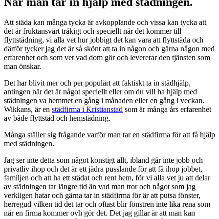
När man tar in hjälp med städningen.
Att städa kan många tycka är avkopplande och vissa kan tycka att
det är fruktansvärt tråkigt och speciellt när det kommer till
flyttstädning, vi alla vet hur jobbigt det kan vara att flyttstäda och
därför tycker jag det är så skönt att ta in någon och gärna någon med
erfarenhet och som vet vad dom gör och levererar den tjänsten som
man önskar.
Det har blivit mer och per populärt att faktiskt ta in städhjälp,
antingen när det är något speciellt eller om du vill ha hjälp med
städningen va hemmet en gång i månaden eller en gång i veckan.
Wikkans, är en
städfirma i Kristianstad
som är många års erfarenhet
av både flyttstäd och hemstädning.
Många ställer sig frågande varför man tar en städfirma för att få hjälp
med städningen.
Jag ser inte detta som något konstigt allt, ibland går inte jobb och
privatliv ihop och det är ett jädra pusslande för att få ihop jobbet,
familjen och att ha ett städat och rent hem, för vi alla vet ju att delar
av städningen tar längre tid än vad man tror och något som jag
verkligen hatar och gärna tar in städfirma för är att putsa fönster,
herregud vilken tid det tar och oftast blir fönstren inte lika rena som
när en firma kommer ovh gör det. Det jag gillar är att man kan