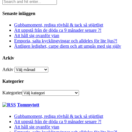
Senaste inläggen
Gubbamoment, rediga rövhål & tack så stjärtligt
Att uppstå från de döda ca 9 månader senare ?!
Att håll sig ovanför ytan
Emporia, salta kycklingvingar och alldeles för lite ljus?!
Äntligen ledighet, carpe diem och att umgås med sig själv
Arkiv
Arkiv
Kategorier
Kategorier
Tommytott
Gubbamoment, rediga rövhål & tack så stjärtligt
Att uppstå från de döda ca 9 månader senare ?!
Att håll sig ovanför ytan