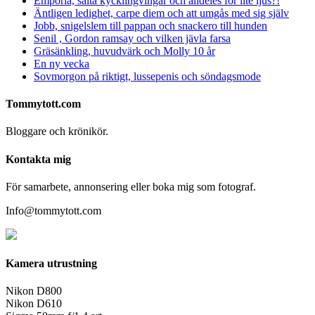
Emporia, salta kycklingvingar och alldeles för lite ljus?!
Äntligen ledighet, carpe diem och att umgås med sig själv
Jobb, snigelslem till pappan och snackero till hunden
Senil , Gordon ramsay och vilken jävla farsa
Gräsänkling, huvudvärk och Molly 10 år
En ny vecka
Sovmorgon på riktigt, lussepenis och söndagsmode
Tommytott.com
Bloggare och krönikör.
Kontakta mig
För samarbete, annonsering eller boka mig som fotograf.
Info@tommytott.com
Kamera utrustning
Nikon D800
Nikon D610