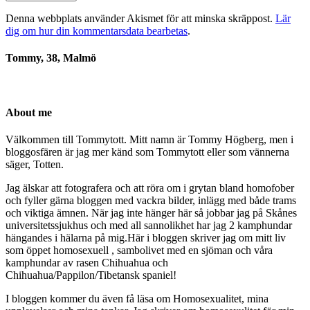
Denna webbplats använder Akismet för att minska skräppost.
Lär
dig om hur din kommentarsdata bearbetas
.
Tommy, 38, Malmö
About me
Välkommen till Tommytott. Mitt namn är Tommy Högberg, men i
bloggosfären är jag mer känd som Tommytott eller som vännerna
säger, Totten.
Jag älskar att fotografera och att röra om i grytan bland homofober
och fyller gärna bloggen med vackra bilder, inlägg med både trams
och viktiga ämnen. När jag inte hänger här så jobbar jag på Skånes
universitetssjukhus och med all sannolikhet har jag 2 kamphundar
hängandes i hälarna på mig.Här i bloggen skriver jag om mitt liv
som öppet homosexuell , sambolivet med en sjöman och våra
kamphundar av rasen Chihuahua och
Chihuahua/Pappilon/Tibetansk spaniel!
I bloggen kommer du även få läsa om Homosexualitet, mina