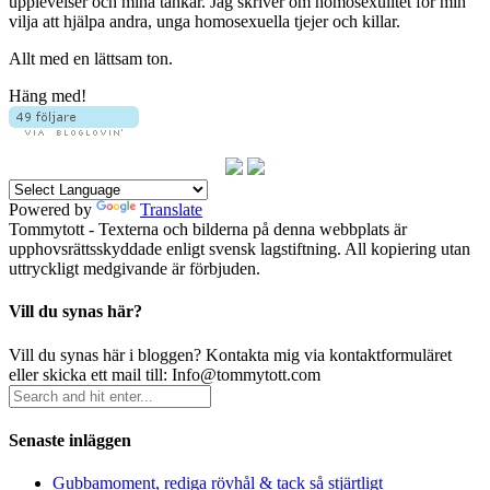
upplevelser och mina tankar. Jag skriver om homosexulitet för min
vilja att hjälpa andra, unga homosexuella tjejer och killar.
Allt med en lättsam ton.
Häng med!
Powered by
Translate
Tommytott - Texterna och bilderna på denna webbplats är
upphovsrättsskyddade enligt svensk lagstiftning. All kopiering utan
uttryckligt medgivande är förbjuden.
Vill du synas här?
Vill du synas här i bloggen? Kontakta mig via kontaktformuläret
eller skicka ett mail till: Info@tommytott.com
Senaste inläggen
Gubbamoment, rediga rövhål & tack så stjärtligt