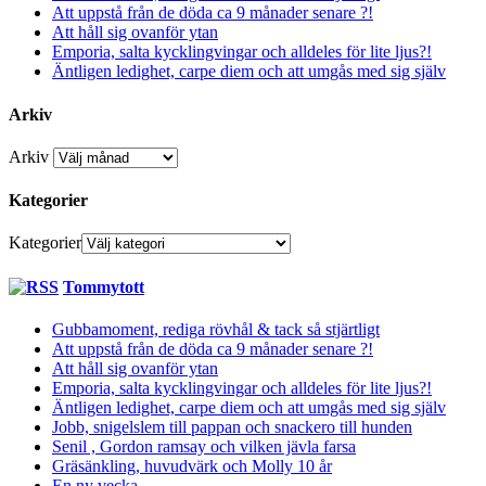
Att uppstå från de döda ca 9 månader senare ?!
Att håll sig ovanför ytan
Emporia, salta kycklingvingar och alldeles för lite ljus?!
Äntligen ledighet, carpe diem och att umgås med sig själv
Arkiv
Arkiv
Kategorier
Kategorier
Tommytott
Gubbamoment, rediga rövhål & tack så stjärtligt
Att uppstå från de döda ca 9 månader senare ?!
Att håll sig ovanför ytan
Emporia, salta kycklingvingar och alldeles för lite ljus?!
Äntligen ledighet, carpe diem och att umgås med sig själv
Jobb, snigelslem till pappan och snackero till hunden
Senil , Gordon ramsay och vilken jävla farsa
Gräsänkling, huvudvärk och Molly 10 år
En ny vecka