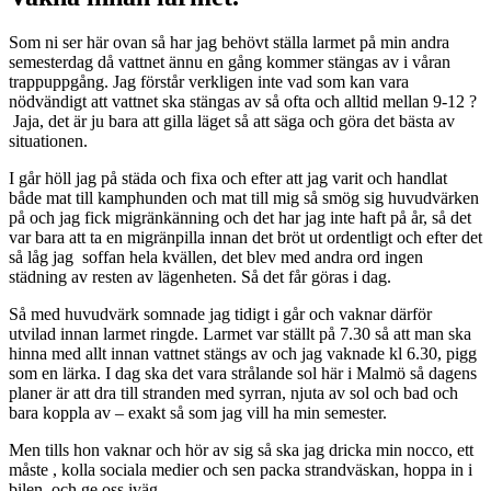
Som ni ser här ovan så har jag behövt ställa larmet på min andra
semesterdag då vattnet ännu en gång kommer stängas av i våran
trappuppgång. Jag förstår verkligen inte vad som kan vara
nödvändigt att vattnet ska stängas av så ofta och alltid mellan 9-12 ?
Jaja, det är ju bara att gilla läget så att säga och göra det bästa av
situationen.
I går höll jag på städa och fixa och efter att jag varit och handlat
både mat till kamphunden och mat till mig så smög sig huvudvärken
på och jag fick migränkänning och det har jag inte haft på år, så det
var bara att ta en migränpilla innan det bröt ut ordentligt och efter det
så låg jag soffan hela kvällen, det blev med andra ord ingen
städning av resten av lägenheten. Så det får göras i dag.
Så med huvudvärk somnade jag tidigt i går och vaknar därför
utvilad innan larmet ringde. Larmet var ställt på 7.30 så att man ska
hinna med allt innan vattnet stängs av och jag vaknade kl 6.30, pigg
som en lärka. I dag ska det vara strålande sol här i Malmö så dagens
planer är att dra till stranden med syrran, njuta av sol och bad och
bara koppla av – exakt så som jag vill ha min semester.
Men tills hon vaknar och hör av sig så ska jag dricka min nocco, ett
måste , kolla sociala medier och sen packa strandväskan, hoppa in i
bilen och ge oss iväg.