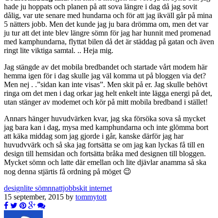
hade ju hoppats och planen på att sova längre i dag då jag sovit
dålig, var ute senare med hundarna och för att jag ikväll går på mina
5 nätters jobb. Men det kunde jag ju bara drömma om, men det var
ju tur att det inte blev längre sömn för jag har hunnit med promenad
med kamphundarna, flyttat bilen då det är städdag på gatan och även
ringt lite viktiga samtal. .. Heja mig.
Jag stängde av det mobila bredbandet och startade vårt modem här
hemma igen för i dag skulle jag väl komma ut på bloggen via det?
Men nej . .”sidan kan inte visas”. Men skit på er. Jag skulle behövt
ringa om det men i dag orkar jag helt enkelt inte lägga energi på det,
utan stänger av modemet och kör på mitt mobila bredband i stället!
Annars hänger huvudvärken kvar, jag ska försöka sova så mycket
jag bara kan i dag, mysa med kamphundarna och inte glömma bort
att käka middag som jag gjorde i går, kanske därför jag har
huvudvvärk och så ska jag fortsätta se om jag kan lyckas få till en
design till hemsidan och fortsätta bråka med designen till bloggen.
Mycket sömn och latte där emellan och lite djävlar anamma så ska
nog denna stjärtis få ordning på möget 😉
design
lite sömn
nattjobb
skit internet
15 september, 2015 by
tommytott