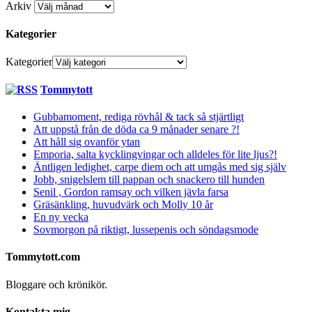
Arkiv
Kategorier
Kategorier
Tommytott
Gubbamoment, rediga rövhål & tack så stjärtligt
Att uppstå från de döda ca 9 månader senare ?!
Att håll sig ovanför ytan
Emporia, salta kycklingvingar och alldeles för lite ljus?!
Äntligen ledighet, carpe diem och att umgås med sig själv
Jobb, snigelslem till pappan och snackero till hunden
Senil , Gordon ramsay och vilken jävla farsa
Gräsänkling, huvudvärk och Molly 10 år
En ny vecka
Sovmorgon på riktigt, lussepenis och söndagsmode
Tommytott.com
Bloggare och krönikör.
Kontakta mig