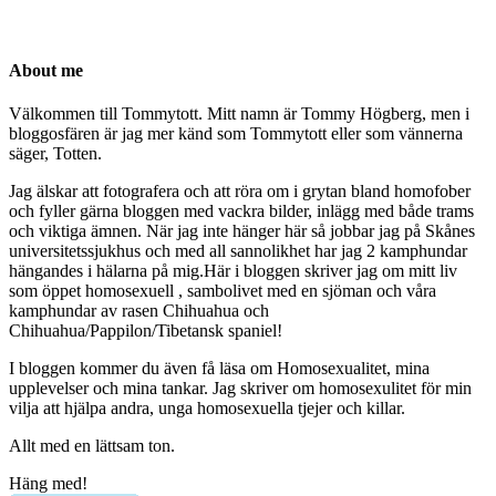
About me
Välkommen till Tommytott. Mitt namn är Tommy Högberg, men i
bloggosfären är jag mer känd som Tommytott eller som vännerna
säger, Totten.
Jag älskar att fotografera och att röra om i grytan bland homofober
och fyller gärna bloggen med vackra bilder, inlägg med både trams
och viktiga ämnen. När jag inte hänger här så jobbar jag på Skånes
universitetssjukhus och med all sannolikhet har jag 2 kamphundar
hängandes i hälarna på mig.Här i bloggen skriver jag om mitt liv
som öppet homosexuell , sambolivet med en sjöman och våra
kamphundar av rasen Chihuahua och
Chihuahua/Pappilon/Tibetansk spaniel!
I bloggen kommer du även få läsa om Homosexualitet, mina
upplevelser och mina tankar. Jag skriver om homosexulitet för min
vilja att hjälpa andra, unga homosexuella tjejer och killar.
Allt med en lättsam ton.
Häng med!