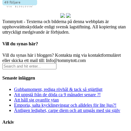
Tommytott - Texterna och bilderna på denna webbplats är
upphovsrättsskyddade enligt svensk lagstiftning. All kopiering utan
uttryckligt medgivande är förbjuden.
Vill du synas här?
Vill du synas här i bloggen? Kontakta mig via kontaktformuläret
eller skicka ett mail till: Info@tommytott.com
Senaste inläggen
Gubbamoment, rediga rövhål & tack så stjärtligt
Att uppstå från de döda ca 9 månader senare ?!
Att håll sig ovanför ytan
Emporia, salta kycklingvingar och alldeles för lite ljus?!
Äntligen ledighet, carpe diem och att umgås med sig själv
Arkiv