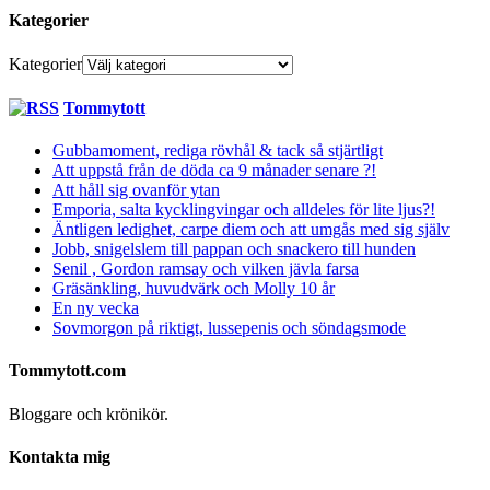
Kategorier
Kategorier
Tommytott
Gubbamoment, rediga rövhål & tack så stjärtligt
Att uppstå från de döda ca 9 månader senare ?!
Att håll sig ovanför ytan
Emporia, salta kycklingvingar och alldeles för lite ljus?!
Äntligen ledighet, carpe diem och att umgås med sig själv
Jobb, snigelslem till pappan och snackero till hunden
Senil , Gordon ramsay och vilken jävla farsa
Gräsänkling, huvudvärk och Molly 10 år
En ny vecka
Sovmorgon på riktigt, lussepenis och söndagsmode
Tommytott.com
Bloggare och krönikör.
Kontakta mig