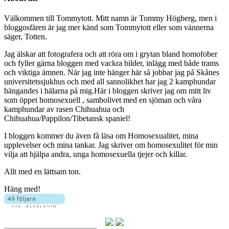
Välkommen till Tommytott. Mitt namn är Tommy Högberg, men i
bloggosfären är jag mer känd som Tommytott eller som vännerna
säger, Totten.
Jag älskar att fotografera och att röra om i grytan bland homofober
och fyller gärna bloggen med vackra bilder, inlägg med både trams
och viktiga ämnen. När jag inte hänger här så jobbar jag på Skånes
universitetssjukhus och med all sannolikhet har jag 2 kamphundar
hängandes i hälarna på mig.Här i bloggen skriver jag om mitt liv
som öppet homosexuell , sambolivet med en sjöman och våra
kamphundar av rasen Chihuahua och
Chihuahua/Pappilon/Tibetansk spaniel!
I bloggen kommer du även få läsa om Homosexualitet, mina
upplevelser och mina tankar. Jag skriver om homosexulitet för min
vilja att hjälpa andra, unga homosexuella tjejer och killar.
Allt med en lättsam ton.
Häng med!