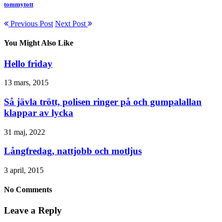
tommytott
Previous Post
Next Post
You Might Also Like
Hello friday
13 mars, 2015
Så jävla trött, polisen ringer på och gumpalallan
klappar av lycka
31 maj, 2022
Långfredag, nattjobb och motljus
3 april, 2015
No Comments
Leave a Reply