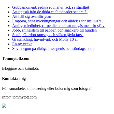
Gubbamoment, rediga rövhål & tack så stjärtligt
Att uppstå från de döda ca 9 månader senare ?!
Att håll sig ovanför ytan
Emporia, salta kycklingvingar och alldeles för lite ljus?!
Äntligen ledighet, carpe diem och att umgås med sig själv
Jobb, snigelslem till pappan och snackero till hunden
Senil , Gordon ramsay och vilken jävla farsa
Gräsänkling, huvudvärk och Molly 10 år
En ny vecka
Sovmorgon på riktigt, lussepenis och söndagsmode
Tommytott.com
Bloggare och krönikör.
Kontakta mig
För samarbete, annonsering eller boka mig som fotograf.
Info@tommytott.com