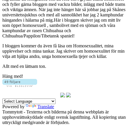
och fyller gärna bloggen med vackra bilder, inlägg med både trams
och viktiga ämnen. När jag inte hänger här så jobbar jag på Skånes
universitetssjukhus och med all sannolikhet har jag 2 kamphundar
hängandes i hälarna på mig.Här i bloggen skriver jag om mitt liv
som öppet homosexuell , sambolivet med en sjöman och våra
kamphundar av rasen Chihuahua och
Chihuahua/Pappilon/Tibetansk spaniel!
I bloggen kommer du även få läsa om Homosexualitet, mina
upplevelser och mina tankar. Jag skriver om homosexulitet för min
vilja att hjälpa andra, unga homosexuella tjejer och killar.
Allt med en lättsam ton.
Häng med!
Powered by
Translate
Tommytott - Texterna och bilderna på denna webbplats är
upphovsrättsskyddade enligt svensk lagstiftning. All kopiering utan
uttryckligt medgivande är förbjuden.