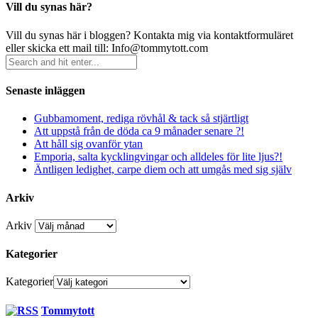
Vill du synas här?
Vill du synas här i bloggen? Kontakta mig via kontaktformuläret
eller skicka ett mail till: Info@tommytott.com
Senaste inläggen
Gubbamoment, rediga rövhål & tack så stjärtligt
Att uppstå från de döda ca 9 månader senare ?!
Att håll sig ovanför ytan
Emporia, salta kycklingvingar och alldeles för lite ljus?!
Äntligen ledighet, carpe diem och att umgås med sig själv
Arkiv
Arkiv
Kategorier
Kategorier
Tommytott