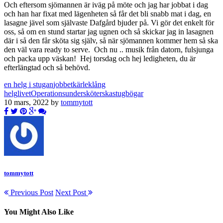
Och eftersom sjömannen är iväg på möte och jag har jobbat i dag
och han har fixat med lägenheten så får det bli snabb mat i dag, en
lasagne jävel som självaste Dafgård bjuder på. Vi gör det enkelt för
oss, så om en stund startar jag ugnen och så skickar jag in lasagnen
där i så den får sköta sig själv, så när sjömannen kommer hem så ska
den väl vara ready to serve. Och nu .. musik från datorn, fulsjunga
och packa upp väskan! Hej torsdag och hej ledigheten, du är
efterlängtad och så behövd.
en helg i stugan
jobbet
kärlek
lång
helg
livet
Operationsundersköterska
stugbögar
10 mars, 2022 by
tommytott
tommytott
Previous Post
Next Post
You Might Also Like