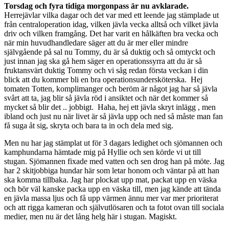
Torsdag och fyra tidiga morgonpass är nu avklarade.
Herrejävlar vilka dagar och det var med ett leende jag stämplade ut
från centraloperation idag, vilken jävla vecka alltså och vilket jävla
driv och vilken framgång. Det har varit en hålkäften bra vecka och
när min huvudhandledare säger att du är mer eller mindre
självgående på sal nu Tommy, du är så duktig och så omtyckt och
just innan jag ska gå hem säger en operationssyrra att du är så
fruktansvärt duktig Tommy och vi såg redan första veckan i din
blick att du kommer bli en bra operationsundersköterska. Hej
tomaten Totten, komplimanger och beröm är något jag har så jävla
svårt att ta, jag blir så jävla röd i ansiktet och när det kommer så
mycket så blir det .. jobbigt. Haha, hej ett jävla skryt inlägg , men
ibland och just nu när livet är så jävla upp och ned så måste man fan
få suga åt sig, skryta och bara ta in och dela med sig.
Men nu har jag stämplat ut för 3 dagars ledighet och sjömannen och
kamphundarna hämtade mig på Hyllie och sen körde vi ut till
stugan. Sjömannen fixade med vatten och sen drog han på möte. Jag
har 2 skitjobbiga hundar här som letar honom och väntar på att han
ska komma tillbaka. Jag har plockat upp mat, packat upp en väska
och bör väl kanske packa upp en väska till, men jag kände att tända
en jävla massa ljus och få upp värmen ännu mer var mer prioriterat
och att rigga kameran och självutlösaren och ta fotot ovan till sociala
medier, men nu är det lång helg här i stugan. Magiskt.