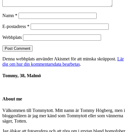
Namn
*
E-postadress
*
Webbplats
Denna webbplats använder Akismet för att minska skräppost.
Lär
dig om hur din kommentarsdata bearbetas
.
Tommy, 38, Malmö
About me
Välkommen till Tommytott. Mitt namn är Tommy Högberg, men i
bloggosfären är jag mer känd som Tommytott eller som vännerna
säger, Totten.
Jag älskar att fotografera och att röra om i grytan bland homofober