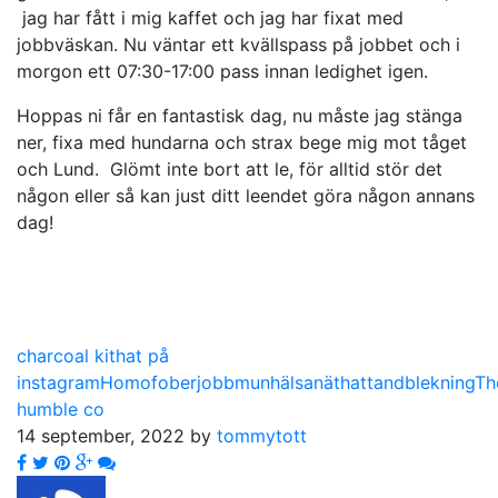
jag har fått i mig kaffet och jag har fixat med
jobbväskan. Nu väntar ett kvällspass på jobbet och i
morgon ett 07:30-17:00 pass innan ledighet igen.
Hoppas ni får en fantastisk dag, nu måste jag stänga
ner, fixa med hundarna och strax bege mig mot tåget
och Lund. Glömt inte bort att le, för alltid stör det
någon eller så kan just ditt leendet göra någon annans
dag!
charcoal kit
hat på
instagram
Homofober
jobb
munhälsa
näthat
tandblekning
Th
humble co
14 september, 2022 by
tommytott