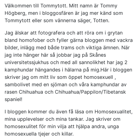
Välkommen till Tommytott. Mitt namn är Tommy
Högberg, men i bloggosfären är jag mer känd som
Tommytott eller som vännerna säger, Totten.
Jag älskar att fotografera och att röra om i grytan
bland homofober och fyller gärna bloggen med vackra
bilder, inlägg med både trams och viktiga ämnen. När
jag inte hänger här så jobbar jag på Skånes
universitetssjukhus och med all sannolikhet har jag 2
kamphundar hängandes i hälarna på mig.Här i bloggen
skriver jag om mitt liv som öppet homosexuell ,
sambolivet med en sjöman och våra kamphundar av
rasen Chihuahua och Chihuahua/Pappilon/Tibetansk
spaniel!
I bloggen kommer du även få läsa om Homosexualitet,
mina upplevelser och mina tankar. Jag skriver om
homosexulitet för min vilja att hjälpa andra, unga
homosexuella tjejer och killar.