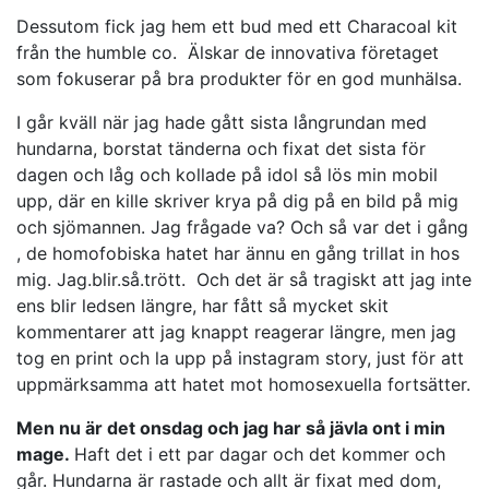
Dessutom fick jag hem ett bud med ett Characoal kit
från the humble co. Älskar de innovativa företaget
som fokuserar på bra produkter för en god munhälsa.
I går kväll när jag hade gått sista långrundan med
hundarna, borstat tänderna och fixat det sista för
dagen och låg och kollade på idol så lös min mobil
upp, där en kille skriver krya på dig på en bild på mig
och sjömannen. Jag frågade va? Och så var det i gång
, de homofobiska hatet har ännu en gång trillat in hos
mig. Jag.blir.så.trött. Och det är så tragiskt att jag inte
ens blir ledsen längre, har fått så mycket skit
kommentarer att jag knappt reagerar längre, men jag
tog en print och la upp på instagram story, just för att
uppmärksamma att hatet mot homosexuella fortsätter.
Men nu är det onsdag och jag har så jävla ont i min
mage.
Haft det i ett par dagar och det kommer och
går. Hundarna är rastade och allt är fixat med dom,