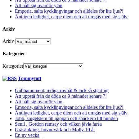
Att håll sig ovanför ytan
Emporia, salta kycklingvingar och alldeles för lite ljus?!
Äntligen ledighet, carpe diem och att umgås med sig själv
Arkiv
Arkiv
Kategorier
Kategorier
Tommytott
Gubbamoment, rediga rövhål & tack så stjärtligt
Att uppstå från de döda ca 9 månader senare ?!
Att håll sig ovanför ytan
Emporia, salta kycklingvingar och alldeles för lite ljus?!
Äntligen ledighet, carpe diem och att umgås med sig själv
Jobb, snigelslem till pappan och snackero till hunden
Senil , Gordon ramsay och vilken jävla farsa
Gräsänkling, huvudvärk och Molly 10 år
En ny vecka