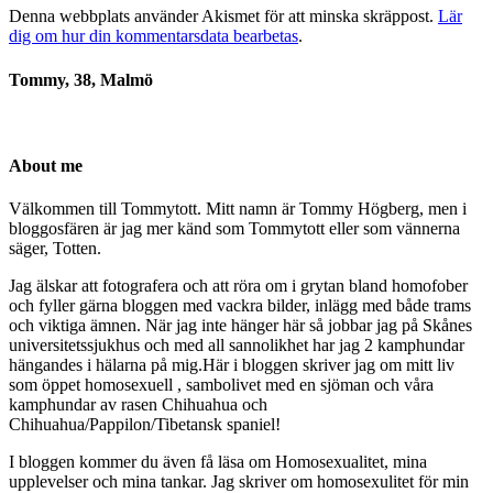
Denna webbplats använder Akismet för att minska skräppost.
Lär
dig om hur din kommentarsdata bearbetas
.
Tommy, 38, Malmö
About me
Välkommen till Tommytott. Mitt namn är Tommy Högberg, men i
bloggosfären är jag mer känd som Tommytott eller som vännerna
säger, Totten.
Jag älskar att fotografera och att röra om i grytan bland homofober
och fyller gärna bloggen med vackra bilder, inlägg med både trams
och viktiga ämnen. När jag inte hänger här så jobbar jag på Skånes
universitetssjukhus och med all sannolikhet har jag 2 kamphundar
hängandes i hälarna på mig.Här i bloggen skriver jag om mitt liv
som öppet homosexuell , sambolivet med en sjöman och våra
kamphundar av rasen Chihuahua och
Chihuahua/Pappilon/Tibetansk spaniel!
I bloggen kommer du även få läsa om Homosexualitet, mina
upplevelser och mina tankar. Jag skriver om homosexulitet för min