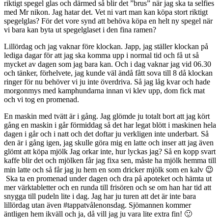
riktigt spegel glas och därmed så blir det ”brus” när jag ska ta selfies
med Mr nikon. Jag hatar det. Vet ni vart man kan köpa stort riktigt
spegelglas? För det vore synd att behöva köpa en helt ny spegel när
vi bara kan byta ut spegelglaset i den fina ramen?
Lillördag och jag vaknar före klockan. Japp, jag ställer klockan på
lediga dagar för att jag ska komma upp i normal tid och få ut så
mycket av dagen som jag bara kan. Och i dag vaknar jag vid 06.30
och tänker, förhelvete, jag kunde väl ändå fått sova till 8 då klockan
ringer för nu behöver vi ju inte överdriva. Så jag låg kvar och hade
morgonmys med kamphundarna innan vi klev upp, dom fick mat
och vi tog en promenad.
En maskin med tvätt är i gång. Jag glömde ju totalt bort att jag kört
gång en maskin i går förmiddag så det har legat blött i maskinen hela
dagen i går och i natt och det doftar ju verkligen inte underbart. Så
den är i gång igen, jag skulle göra mig en latte och inser att jag även
glömt att köpa mjölk Jag orkar inte, hur lyckas jag? Så en kopp svart
kaffe blir det och mjölken får jag fixa sen, måste ha mjölk hemma till
min latte och så får jag ju hem en som dricker mjölk som en kalv 😉
Ska ta en promenad under dagen och dra på apoteket och hämta ut
mer värktabletter och en runda till frisören och se om han har tid att
snygga till pudeln lite i dag. Jag har ju turen att det är inte bara
lillördag utan även #tappatvålenonsdag. Sjömannen kommer
äntligen hem ikväll och ja, då vill jag ju vara lite extra fin! 🙂