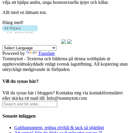
vilja att hjälpa andra, unga homosexuella tjejer och killar.
Allt med en lättsam ton.
Häng med!
Powered by
Translate
Tommytott - Texterna och bilderna på denna webbplats är
upphovsrättsskyddade enligt svensk lagstiftning. All kopiering utan
uttryckligt medgivande är förbjuden.
Vill du synas här?
Vill du synas här i bloggen? Kontakta mig via kontaktformuläret
eller skicka ett mail till: Info@tommytott.com
Senaste inläggen
Gubbamoment, rediga rövhål & tack så stjärtligt
Att uppstå från de döda ca 9 månader senare ?!