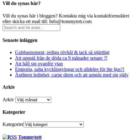
Vill du synas här?
Vill du synas här i bloggen? Kontakta mig via kontaktformuläret
eller skicka ett mail till: Info@tommytott.com
Senaste inläggen
Gubbamoment, rediga rövhål & tack så stjärtligt
Att uppstå från de döda ca 9 månader senare ?!
Att håll sig ovanför ytan
Emporia, salta kycklingvingar och alldeles för lite ljus?!
Äntligen ledighet, carpe diem och att umgås med sig själv
Arkiv
Arkiv
Kategorier
Kategorier
Tommytott