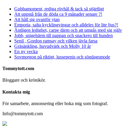
Gubbamoment, rediga rövhål & tack så stjärtligt
Att uppstå från de döda ca 9 månader senare ?!
Att håll sig ovanför ytan
Emporia, salta kycklingvingar och alldeles för lite ljus?!
Äntligen ledighet, carpe diem och att umgås med sig själv
Jobb, snigelslem till pappan och snackero till hunden
Senil , Gordon ramsay och vilken jävla farsa
Gräsänkling, huvudvärk och Molly 10 år
En ny vecka
Sovmorgon på riktigt, lussepenis och söndagsmode
Tommytott.com
Bloggare och krönikör.
Kontakta mig
För samarbete, annonsering eller boka mig som fotograf.
Info@tommytott.com