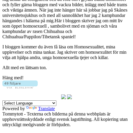
och fyller gärna bloggen med vackra bilder, inlägg med både trams
och viktiga ämnen. När jag inte hänger här så jobbar jag på Skånes
universitetssjukhus och med all sannolikhet har jag 2 kamphundar
hängandes i hälarna på mig.Här i bloggen skriver jag om mitt liv
som öppet homosexuell , sambolivet med en sjöman och våra
kamphundar av rasen Chihuahua och
Chihuahua/Pappilon/Tibetansk spaniel!
I bloggen kommer du även få läsa om Homosexualitet, mina
upplevelser och mina tankar. Jag skriver om homosexulitet för min
vilja att hjälpa andra, unga homosexuella tjejer och killar.
Allt med en lättsam ton.
Häng med!
Powered by
Translate
Tommytott - Texterna och bilderna på denna webbplats är
upphovsrättsskyddade enligt svensk lagstiftning. All kopiering utan
uttryckligt medgivande är förbjuden.