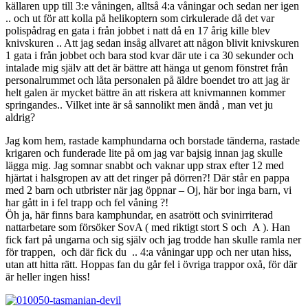
källaren upp till 3:e våningen, alltså 4:a våningar och sedan ner igen
.. och ut för att kolla på helikoptern som cirkulerade då det var
polispådrag en gata i från jobbet i natt då en 17 årig kille blev
knivskuren .. Att jag sedan insåg allvaret att någon blivit knivskuren
1 gata i från jobbet och bara stod kvar där ute i ca 30 sekunder och
intalade mig själv att det är bättre att hänga ut genom fönstret från
personalrummet och låta personalen på äldre boendet tro att jag är
helt galen är mycket bättre än att riskera att knivmannen kommer
springandes.. Vilket inte är så sannolikt men ändå , man vet ju
aldrig?
Jag kom hem, rastade kamphundarna och borstade tänderna, rastade
krigaren och funderade lite på om jag var bajsig innan jag skulle
lägga mig. Jag somnar snabbt och vaknar upp strax efter 12 med
hjärtat i halsgropen av att det ringer på dörren?! Där står en pappa
med 2 barn och utbrister när jag öppnar – Oj, här bor inga barn, vi
har gått in i fel trapp och fel våning ?!
Öh ja, här finns bara kamphundar, en asatrött och svinirriterad
nattarbetare som försöker SovA ( med riktigt stort S och A ). Han
fick fart på ungarna och sig själv och jag trodde han skulle ramla ner
för trappen, och där fick du .. 4:a våningar upp och ner utan hiss,
utan att hitta rätt. Hoppas fan du går fel i övriga trappor oxå, för där
är heller ingen hiss!