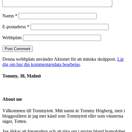
Namn
*
E-postadress
*
Webbplats
Denna webbplats använder Akismet för att minska skräppost.
Lär
dig om hur din kommentarsdata bearbetas
.
Tommy, 38, Malmö
About me
Välkommen till Tommytott. Mitt namn är Tommy Högberg, men i
bloggosfären är jag mer känd som Tommytott eller som vännerna
säger, Totten.
Jag älskar att fotografera och att röra om i grytan bland homofober