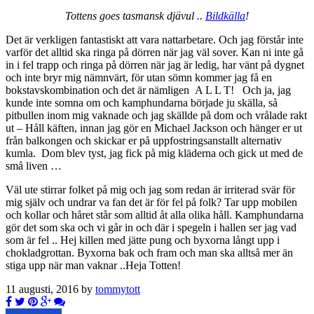
Tottens goes tasmansk djävul ..
Bildkälla
!
Det är verkligen fantastiskt att vara nattarbetare. Och jag förstår inte
varför det alltid ska ringa på dörren när jag väl sover. Kan ni inte gå
in i fel trapp och ringa på dörren när jag är ledig, har vänt på dygnet
och inte bryr mig nämnvärt, för utan sömn kommer jag få en
bokstavskombination och det är nämligen A L L T! Och ja, jag
kunde inte somna om och kamphundarna började ju skälla, så
pitbullen inom mig vaknade och jag skällde på dom och vrålade rakt
ut – Håll käften, innan jag gör en Michael Jackson och hänger er ut
från balkongen och skickar er på uppfostringsanstallt alternativ
kumla. Dom blev tyst, jag fick på mig kläderna och gick ut med de
små liven …
Väl ute stirrar folket på mig och jag som redan är irriterad svär för
mig själv och undrar va fan det är för fel på folk? Tar upp mobilen
och kollar och håret står som alltid åt alla olika håll. Kamphundarna
gör det som ska och vi går in och där i spegeln i hallen ser jag vad
som är fel .. Hej killen med jätte pung och byxorna långt upp i
chokladgrottan. Byxorna bak och fram och man ska alltså mer än
stiga upp när man vaknar ..Heja Totten!
11 augusti, 2016 by
tommytott