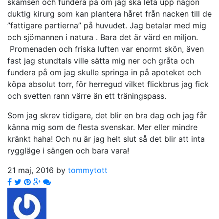
skamsen och fundera på om jag ska leta upp någon
duktig kirurg som kan plantera håret från nacken till de
”fattigare partierna” på huvudet. Jag betalar med mig
och sjömannen i natura . Bara det är värd en miljon.
Promenaden och friska luften var enormt skön, även
fast jag stundtals ville sätta mig ner och gråta och
fundera på om jag skulle springa in på apoteket och
köpa absolut torr, för herregud vilket flickbrus jag fick
och svetten rann värre än ett träningspass.
Som jag skrev tidigare, det blir en bra dag och jag får
känna mig som de flesta svenskar. Mer eller mindre
kränkt haha! Och nu är jag helt slut så det blir att inta
ryggläge i sängen och bara vara!
21 maj, 2016 by
tommytott