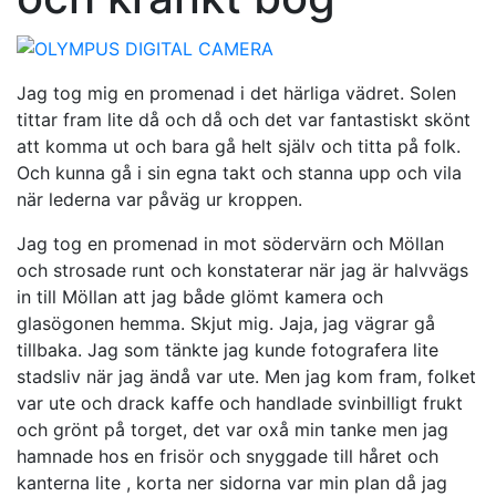
Jag tog mig en promenad i det härliga vädret. Solen
tittar fram lite då och då och det var fantastiskt skönt
att komma ut och bara gå helt själv och titta på folk.
Och kunna gå i sin egna takt och stanna upp och vila
när lederna var påväg ur kroppen.
Jag tog en promenad in mot södervärn och Möllan
och strosade runt och konstaterar när jag är halvvägs
in till Möllan att jag både glömt kamera och
glasögonen hemma. Skjut mig. Jaja, jag vägrar gå
tillbaka. Jag som tänkte jag kunde fotografera lite
stadsliv när jag ändå var ute. Men jag kom fram, folket
var ute och drack kaffe och handlade svinbilligt frukt
och grönt på torget, det var oxå min tanke men jag
hamnade hos en frisör och snyggade till håret och
kanterna lite , korta ner sidorna var min plan då jag