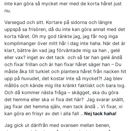
inte kan göra så mycket mer med de korta håret just
nu.
Varsegud och sitt. Kortare på sidorna och längre
uppspå sa frisören, då du inte kan göra annat med det
korta håret. Oh my god tänkte jag, jag får nog inga
komplimanger över mitt hår i dag inte haha. När det är
klart, bättre än vad jag förväntade mig sa han , gelé
eller vax? inget av det tack och så tar han gelé ändå
och fixar frillan och är han fixar håret säger han – Du
måste åka till turkiet och plantera håret från nacken hit
upp på huvudet, det kostar inte så mycket?! Jag blev
mållös och kände mig lite kränkt faktiskt och bara log.
Och då kommer nästa fråga – skägget, ska du göra
det hemma eller ska vi fixa det här? Jag svarar snällt,
jag fixar det hemma själv, men tack ändå .. Vi fixar, vi
kan göra en frisyr av det i alla fall ..
Nej tack haha!
Jag gick ut därifrån med svansen mellan benen,