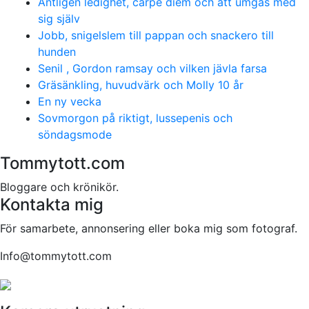
Äntligen ledighet, carpe diem och att umgås med
sig själv
Jobb, snigelslem till pappan och snackero till
hunden
Senil , Gordon ramsay och vilken jävla farsa
Gräsänkling, huvudvärk och Molly 10 år
En ny vecka
Sovmorgon på riktigt, lussepenis och
söndagsmode
Tommytott.com
Bloggare och krönikör.
Kontakta mig
För samarbete, annonsering eller boka mig som fotograf.
Info@tommytott.com