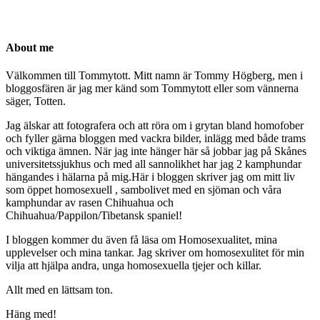
About me
Välkommen till Tommytott. Mitt namn är Tommy Högberg, men i
bloggosfären är jag mer känd som Tommytott eller som vännerna
säger, Totten.
Jag älskar att fotografera och att röra om i grytan bland homofober
och fyller gärna bloggen med vackra bilder, inlägg med både trams
och viktiga ämnen. När jag inte hänger här så jobbar jag på Skånes
universitetssjukhus och med all sannolikhet har jag 2 kamphundar
hängandes i hälarna på mig.Här i bloggen skriver jag om mitt liv
som öppet homosexuell , sambolivet med en sjöman och våra
kamphundar av rasen Chihuahua och
Chihuahua/Pappilon/Tibetansk spaniel!
I bloggen kommer du även få läsa om Homosexualitet, mina
upplevelser och mina tankar. Jag skriver om homosexulitet för min
vilja att hjälpa andra, unga homosexuella tjejer och killar.
Allt med en lättsam ton.
Häng med!