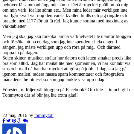
behöver få sammanhängande sömn. Det är mycket gnäll nu på mig
om min värk, för lite sömn etc.. Men mina leder mår verkligen inte
bra. Igår kväll var nog den värsta kvällen hitills och jag ringde och
pratade med 1177 för att få råd. Jag kunde somna med maxintag av
värktabletter.
Men jag ska, jag ska försöka lämna värkhelvetet lite utanför bloggen
och försöka att ha en dag som jag inte spenderar hela dagen i
sängen, jag måste verkligen upp och röra på mig. Och därmed
hoppa in på dagen.
Solen skiner, musiken strålar hur datorn och latten smakar precis lika
bra som alltid. Jag har mailat lite med sjömannen, vi har kontakt via
sms och mail då han har mycket att göra på jobb. I dag ska jag gå
igenom mailen, radera massa spam kommentarer och fotografera
månadens the fitnessbox som jag tänkte visa upp i dag.
Föresten, ni följer väl bloggen på Facebook? Om inte .. in och gilla
Tommytott där så blir jag lite extra glad!
22 maj, 2016 by
tommytott