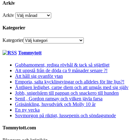
Arkiv
Arkiv
Kategorier
Kategorier
Tommytott
Gubbamoment, rediga rövhål & tack så stjärtligt
Att uppstå från de döda ca 9 månader senare ?!
Att håll sig ovanför ytan
Emporia, salta kycklingvingar och alldeles för lite ljus?!
Äntligen ledighet, carpe diem och att umgås med sig själv
Jobb, snigelslem till pappan och snackero till hunden
Senil , Gordon ramsay och vilken jävla farsa
Gräsänkling, huvudvärk och Molly 10 år
En ny vecka
Sovmorgon på riktigt, lussepenis och söndagsmode
Tommytott.com