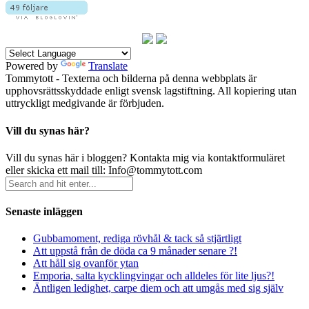
Powered by
Translate
Tommytott - Texterna och bilderna på denna webbplats är
upphovsrättsskyddade enligt svensk lagstiftning. All kopiering utan
uttryckligt medgivande är förbjuden.
Vill du synas här?
Vill du synas här i bloggen? Kontakta mig via kontaktformuläret
eller skicka ett mail till: Info@tommytott.com
Senaste inläggen
Gubbamoment, rediga rövhål & tack så stjärtligt
Att uppstå från de döda ca 9 månader senare ?!
Att håll sig ovanför ytan
Emporia, salta kycklingvingar och alldeles för lite ljus?!
Äntligen ledighet, carpe diem och att umgås med sig själv