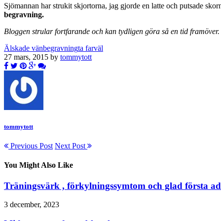
Sjömannan har strukit skjortorna, jag gjorde en latte och putsade sko
begravning.
Bloggen strular fortfarande och kan tydligen göra så en tid framöver. 
Älskade vän
begravning
ta farväl
27 mars, 2015 by
tommytott
tommytott
Previous Post
Next Post
You Might Also Like
Träningsvärk , förkylningssymtom och glad första a
3 december, 2023