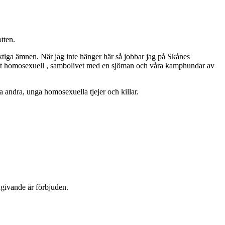
tten.
ktiga ämnen. När jag inte hänger här så jobbar jag på Skånes
ppet homosexuell , sambolivet med en sjöman och våra kamphundar av
 andra, unga homosexuella tjejer och killar.
dgivande är förbjuden.