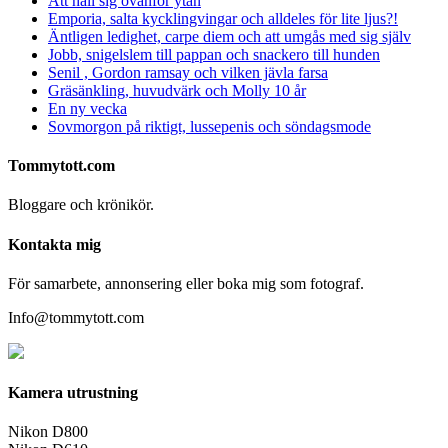
Att håll sig ovanför ytan
Emporia, salta kycklingvingar och alldeles för lite ljus?!
Äntligen ledighet, carpe diem och att umgås med sig själv
Jobb, snigelslem till pappan och snackero till hunden
Senil , Gordon ramsay och vilken jävla farsa
Gräsänkling, huvudvärk och Molly 10 år
En ny vecka
Sovmorgon på riktigt, lussepenis och söndagsmode
Tommytott.com
Bloggare och krönikör.
Kontakta mig
För samarbete, annonsering eller boka mig som fotograf.
Info@tommytott.com
Kamera utrustning
Nikon D800