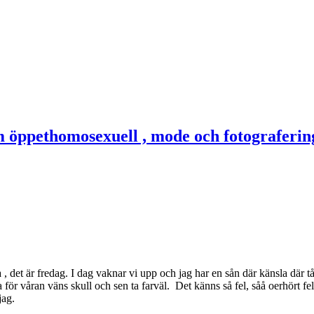
 , det är fredag. I dag vaknar vi upp och jag har en sån där känsla där 
r våran väns skull och sen ta farväl. Det känns så fel, såå oerhört fel. 
jag.