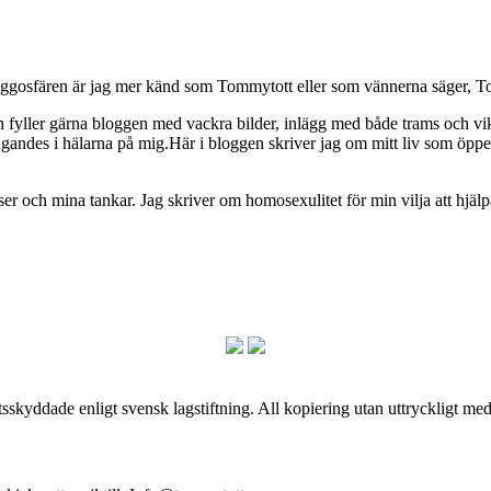
osfären är jag mer känd som Tommytott eller som vännerna säger, To
ch fyller gärna bloggen med vackra bilder, inlägg med både trams och vi
ngandes i hälarna på mig.Här i bloggen skriver jag om mitt liv som ö
och mina tankar. Jag skriver om homosexulitet för min vilja att hjälpa
skyddade enligt svensk lagstiftning. All kopiering utan uttryckligt me