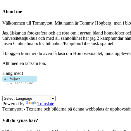
About me
Välkommen till Tommytott. Mitt namn är Tommy Högberg, men i blogg
Jag älskar att fotografera och att röra om i grytan bland homofober o
universitetssjukhus och med all sannolikhet har jag 2 kamphundar hä
rasen Chihuahua och Chihuahua/Pappilon/Tibetansk spaniel!
I bloggen kommer du även få läsa om Homosexualitet, mina upplevelser 
Allt med en lättsam ton.
Häng med!
Powered by
Translate
Tommytott - Texterna och bilderna på denna webbplats är upphovsrätts
Vill du synas här?