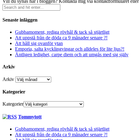
Vill du synas här i bloggen? Kontakta mig via kontaktformuläret eller
Senaste inläggen
Gubbamoment, rediga rövhål & tack så stjärtligt
Att uppstå från de döda ca 9 månader senare ?!
Att håll sig ovanför ytan
Emporia, salta kycklingvingar och alldeles för lite ljus?!
Äntligen ledighet, carpe diem och att umgås med sig själv
Arkiv
Arkiv
Kategorier
Kategorier
Tommytott
Gubbamoment, rediga rövhål & tack så stjärtligt
Att uppstå från de döda ca 9 månader senare ?!