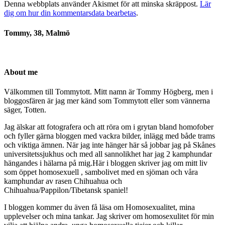
Denna webbplats använder Akismet för att minska skräppost.
Lär
dig om hur din kommentarsdata bearbetas
.
Tommy, 38, Malmö
About me
Välkommen till Tommytott. Mitt namn är Tommy Högberg, men i
bloggosfären är jag mer känd som Tommytott eller som vännerna
säger, Totten.
Jag älskar att fotografera och att röra om i grytan bland homofober
och fyller gärna bloggen med vackra bilder, inlägg med både trams
och viktiga ämnen. När jag inte hänger här så jobbar jag på Skånes
universitetssjukhus och med all sannolikhet har jag 2 kamphundar
hängandes i hälarna på mig.Här i bloggen skriver jag om mitt liv
som öppet homosexuell , sambolivet med en sjöman och våra
kamphundar av rasen Chihuahua och
Chihuahua/Pappilon/Tibetansk spaniel!
I bloggen kommer du även få läsa om Homosexualitet, mina
upplevelser och mina tankar. Jag skriver om homosexulitet för min