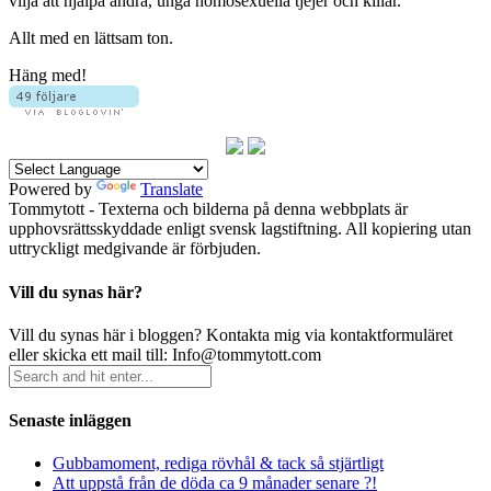
vilja att hjälpa andra, unga homosexuella tjejer och killar.
Allt med en lättsam ton.
Häng med!
Powered by
Translate
Tommytott - Texterna och bilderna på denna webbplats är
upphovsrättsskyddade enligt svensk lagstiftning. All kopiering utan
uttryckligt medgivande är förbjuden.
Vill du synas här?
Vill du synas här i bloggen? Kontakta mig via kontaktformuläret
eller skicka ett mail till: Info@tommytott.com
Senaste inläggen
Gubbamoment, rediga rövhål & tack så stjärtligt
Att uppstå från de döda ca 9 månader senare ?!