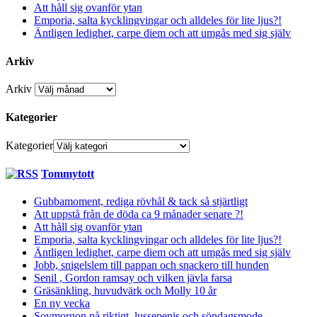
Att håll sig ovanför ytan
Emporia, salta kycklingvingar och alldeles för lite ljus?!
Äntligen ledighet, carpe diem och att umgås med sig själv
Arkiv
Arkiv
Kategorier
Kategorier
Tommytott
Gubbamoment, rediga rövhål & tack så stjärtligt
Att uppstå från de döda ca 9 månader senare ?!
Att håll sig ovanför ytan
Emporia, salta kycklingvingar och alldeles för lite ljus?!
Äntligen ledighet, carpe diem och att umgås med sig själv
Jobb, snigelslem till pappan och snackero till hunden
Senil , Gordon ramsay och vilken jävla farsa
Gräsänkling, huvudvärk och Molly 10 år
En ny vecka
Sovmorgon på riktigt, lussepenis och söndagsmode