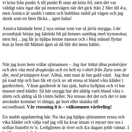
vi köra från punkt A till punkt B utan att köra fel, men det var
väldigt nära ögat där på motorvägen när det gick från 2 filer till 4:a,
men Annica är snabb i ratten och bubblan stabil på vägen och jag
skrek som en liten flicka .. igen haha!
Annica hämtade hem 2 nya ormar som var så jävla snygga. Lite
avundsjuk börjar jag faktiskt bli på hennes samling med trynsnokar,
men hej .. jag får ju hjälpa henne massor och i Maj månad flyttar
hon ju hem till Malmö igen så då blir det ännu bättre.
När jag kom hem vrålar sjömannen –
Jag har hittat dina polotröjor
och den vita med dragkedja och en helt ny t-shirt från Zara som är
din, med prislappen kvar.
Alltså, min man är fan guld värd. Jag drar
på road trip och han får ett ryck av att rensa ut bland våra kläder i
garderoben. Våran garderob är fan sjuk, halva hyllplan och vi har
massor med kläder. Så här snyggt har det aldrig varit bland våra t-
shirts och aldrig så få t-hirts heller. Nu rensas det det och det vi inte
använder kommer vi slänga, ge bort eller skänka till
secondhand.
Vår rensning it is – välkommen vårfeeling!
En snabb uppdatering här. Nu ska jag hjälpa sjömannen rensa och
vika kläder och välja vad jag vill ha kvar innan vi myser ner oss i
soffan framför tv´n. Ledigheten är över och 4:a dagars jobb väntar. 1