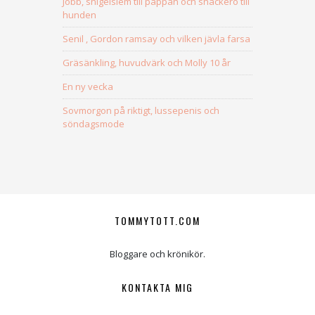
Jobb, snigelslem till pappan och snackero till
hunden
Senil , Gordon ramsay och vilken jävla farsa
Gräsänkling, huvudvärk och Molly 10 år
En ny vecka
Sovmorgon på riktigt, lussepenis och
söndagsmode
TOMMYTOTT.COM
Bloggare och krönikör.
KONTAKTA MIG