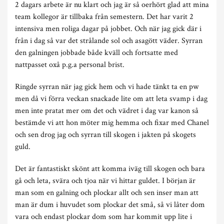
2 dagars arbete är nu klart och jag är så oerhört glad att mina
team kollegor är tillbaka från semestern. Det har varit 2
intensiva men roliga dagar på jobbet. Och när jag gick där i
från i dag så var det strålande sol och asagött väder. Syrran
den galningen jobbade både kväll och fortsatte med
nattpasset oxå p.g.a personal brist.
Ringde syrran när jag gick hem och vi hade tänkt ta en pw
men då vi förra veckan snackade lite om att leta svamp i dag
men inte pratat mer om det och vädret i dag var kanon så
bestämde vi att hon möter mig hemma och fixar med Chanel
och sen drog jag och syrran till skogen i jakten på skogets
guld.
Det är fantastiskt skönt att komma iväg till skogen och bara
gå och leta, svära och tjoa när vi hittar guldet. I början är
man som en galning och plockar allt och sen inser man att
man är dum i huvudet som plockar det små, så vi låter dom
vara och endast plockar dom som har kommit upp lite i