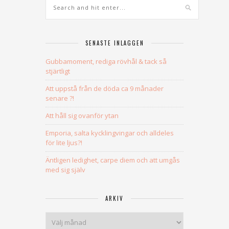
SENASTE INLÄGGEN
Gubbamoment, rediga rövhål & tack så
stjärtligt
Att uppstå från de döda ca 9 månader
senare ?!
Att håll sig ovanför ytan
Emporia, salta kycklingvingar och alldeles
för lite ljus?!
Äntligen ledighet, carpe diem och att umgås
med sig själv
ARKIV
Arkiv