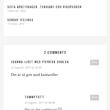
SISTA ARBETSDAGEN, TENSCARE OCH RIKSPUCKON
3 februari, 2022
SUNDAY FEELINGS
13 mars, 2016
2 COMMENTS
JOANNA-LIVET MED PSYKISK OHÄLSA
Reply
22 augusti, 2017 at 20:46
Det är så gott med kantareller
TOMMYTOTT
Reply
23 augusti, 2017 at 08:06
Det är det verkligen! 🙂