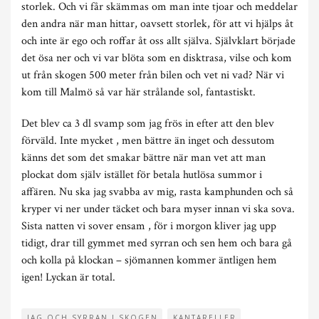
storlek. Och vi får skämmas om man inte tjoar och meddelar
den andra när man hittar, oavsett storlek, för att vi hjälps åt
och inte är ego och roffar åt oss allt själva. Självklart började
det ösa ner och vi var blöta som en disktrasa, vilse och kom
ut från skogen 500 meter från bilen och vet ni vad? När vi
kom till Malmö så var här strålande sol, fantastiskt.
Det blev ca 3 dl svamp som jag frös in efter att den blev
förväld. Inte mycket , men bättre än inget och dessutom
känns det som det smakar bättre när man vet att man
plockat dom själv istället för betala hutlösa summor i
affären. Nu ska jag svabba av mig, rasta kamphunden och så
kryper vi ner under täcket och bara myser innan vi ska sova.
Sista natten vi sover ensam , för i morgon kliver jag upp
tidigt, drar till gymmet med syrran och sen hem och bara gå
och kolla på klockan – sjömannen kommer äntligen hem
igen! Lyckan är total.
JAG OCH SYRRAN I SKOGEN
KANTARELLER