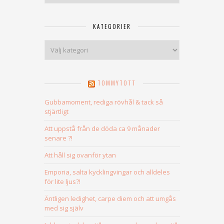
KATEGORIER
Kategorier
TOMMYTOTT
Gubbamoment, rediga rövhål & tack så
stjärtligt
Att uppstå från de döda ca 9 månader
senare ?!
Att håll sig ovanför ytan
Emporia, salta kycklingvingar och alldeles
för lite ljus?!
Äntligen ledighet, carpe diem och att umgås
med sig själv