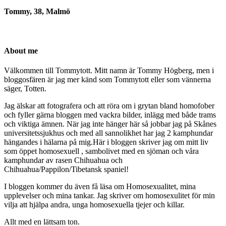
Tommy, 38, Malmö
About me
Välkommen till Tommytott. Mitt namn är Tommy Högberg, men i
bloggosfären är jag mer känd som Tommytott eller som vännerna
säger, Totten.
Jag älskar att fotografera och att röra om i grytan bland homofober
och fyller gärna bloggen med vackra bilder, inlägg med både trams
och viktiga ämnen. När jag inte hänger här så jobbar jag på Skånes
universitetssjukhus och med all sannolikhet har jag 2 kamphundar
hängandes i hälarna på mig.Här i bloggen skriver jag om mitt liv
som öppet homosexuell , sambolivet med en sjöman och våra
kamphundar av rasen Chihuahua och
Chihuahua/Pappilon/Tibetansk spaniel!
I bloggen kommer du även få läsa om Homosexualitet, mina
upplevelser och mina tankar. Jag skriver om homosexulitet för min
vilja att hjälpa andra, unga homosexuella tjejer och killar.
Allt med en lättsam ton.