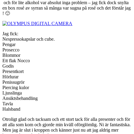
och för lite alkohol var absolut inga problem – jag fick dock snylta
en box rosé av syrran så många var sugna på rosé och det förstår jag
! 🙂
Jag fick:
Nespressokapslar och cube.
Pengar
Prosecco
Blommor
Ett flak Nocco
Godis
Presentkort
Hörlurar
Penissugrör
Piercing kulor
Ljusslinga
Ansiktsbehandling
Tavla
Halsband
Otroligt glad och tacksam och ett stort tack för alla presenter och för
att alla som kom och gjorde min kväll oförglömlig. Ni är fantastiska.
Men jag är slut i kroppen och känner just nu att jag aldrig mer