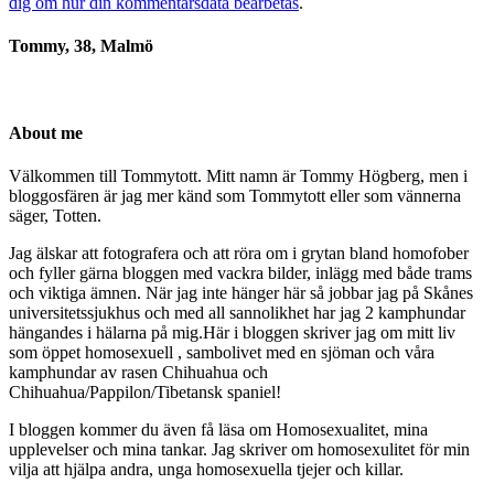
dig om hur din kommentarsdata bearbetas
.
Tommy, 38, Malmö
About me
Välkommen till Tommytott. Mitt namn är Tommy Högberg, men i
bloggosfären är jag mer känd som Tommytott eller som vännerna
säger, Totten.
Jag älskar att fotografera och att röra om i grytan bland homofober
och fyller gärna bloggen med vackra bilder, inlägg med både trams
och viktiga ämnen. När jag inte hänger här så jobbar jag på Skånes
universitetssjukhus och med all sannolikhet har jag 2 kamphundar
hängandes i hälarna på mig.Här i bloggen skriver jag om mitt liv
som öppet homosexuell , sambolivet med en sjöman och våra
kamphundar av rasen Chihuahua och
Chihuahua/Pappilon/Tibetansk spaniel!
I bloggen kommer du även få läsa om Homosexualitet, mina
upplevelser och mina tankar. Jag skriver om homosexulitet för min
vilja att hjälpa andra, unga homosexuella tjejer och killar.