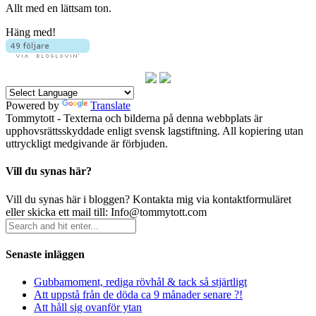
Allt med en lättsam ton.
Häng med!
Powered by
Translate
Tommytott - Texterna och bilderna på denna webbplats är
upphovsrättsskyddade enligt svensk lagstiftning. All kopiering utan
uttryckligt medgivande är förbjuden.
Vill du synas här?
Vill du synas här i bloggen? Kontakta mig via kontaktformuläret
eller skicka ett mail till: Info@tommytott.com
Senaste inläggen
Gubbamoment, rediga rövhål & tack så stjärtligt
Att uppstå från de döda ca 9 månader senare ?!
Att håll sig ovanför ytan