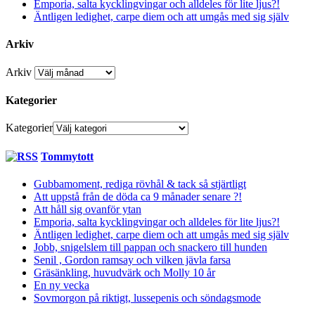
Emporia, salta kycklingvingar och alldeles för lite ljus?!
Äntligen ledighet, carpe diem och att umgås med sig själv
Arkiv
Arkiv
Kategorier
Kategorier
Tommytott
Gubbamoment, rediga rövhål & tack så stjärtligt
Att uppstå från de döda ca 9 månader senare ?!
Att håll sig ovanför ytan
Emporia, salta kycklingvingar och alldeles för lite ljus?!
Äntligen ledighet, carpe diem och att umgås med sig själv
Jobb, snigelslem till pappan och snackero till hunden
Senil , Gordon ramsay och vilken jävla farsa
Gräsänkling, huvudvärk och Molly 10 år
En ny vecka
Sovmorgon på riktigt, lussepenis och söndagsmode