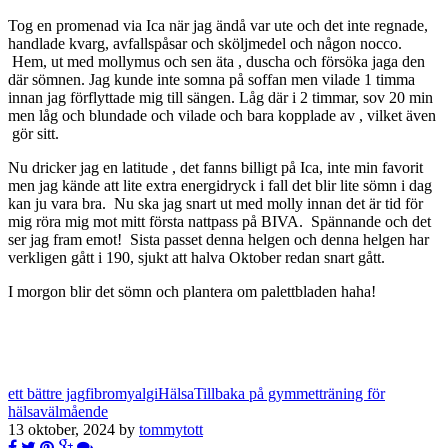
Tog en promenad via Ica när jag ändå var ute och det inte regnade,
handlade kvarg, avfallspåsar och sköljmedel och någon nocco.
Hem, ut med mollymus och sen äta , duscha och försöka jaga den
där sömnen. Jag kunde inte somna på soffan men vilade 1 timma
innan jag förflyttade mig till sängen. Låg där i 2 timmar, sov 20 min
men låg och blundade och vilade och bara kopplade av , vilket även
gör sitt.
Nu dricker jag en latitude , det fanns billigt på Ica, inte min favorit
men jag kände att lite extra energidryck i fall det blir lite sömn i dag
kan ju vara bra. Nu ska jag snart ut med molly innan det är tid för
mig röra mig mot mitt första nattpass på BIVA. Spännande och det
ser jag fram emot! Sista passet denna helgen och denna helgen har
verkligen gått i 190, sjukt att halva Oktober redan snart gått.
I morgon blir det sömn och plantera om palettbladen haha!
ett bättre jag
fibromyalgi
Hälsa
Tillbaka på gymmet
träning för
hälsa
välmående
13 oktober, 2024 by
tommytott