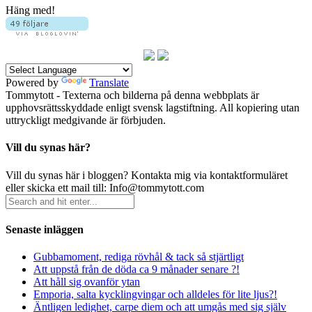
Häng med!
Powered by
Translate
Tommytott - Texterna och bilderna på denna webbplats är
upphovsrättsskyddade enligt svensk lagstiftning. All kopiering utan
uttryckligt medgivande är förbjuden.
Vill du synas här?
Vill du synas här i bloggen? Kontakta mig via kontaktformuläret
eller skicka ett mail till: Info@tommytott.com
Senaste inläggen
Gubbamoment, rediga rövhål & tack så stjärtligt
Att uppstå från de döda ca 9 månader senare ?!
Att håll sig ovanför ytan
Emporia, salta kycklingvingar och alldeles för lite ljus?!
Äntligen ledighet, carpe diem och att umgås med sig själv