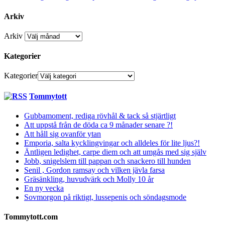
Arkiv
Arkiv
Kategorier
Kategorier
Tommytott
Gubbamoment, rediga rövhål & tack så stjärtligt
Att uppstå från de döda ca 9 månader senare ?!
Att håll sig ovanför ytan
Emporia, salta kycklingvingar och alldeles för lite ljus?!
Äntligen ledighet, carpe diem och att umgås med sig själv
Jobb, snigelslem till pappan och snackero till hunden
Senil , Gordon ramsay och vilken jävla farsa
Gräsänkling, huvudvärk och Molly 10 år
En ny vecka
Sovmorgon på riktigt, lussepenis och söndagsmode
Tommytott.com