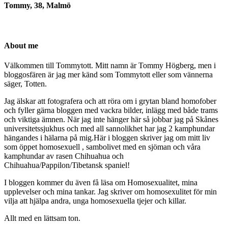
Tommy, 38, Malmö
About me
Välkommen till Tommytott. Mitt namn är Tommy Högberg, men i
bloggosfären är jag mer känd som Tommytott eller som vännerna
säger, Totten.
Jag älskar att fotografera och att röra om i grytan bland homofober
och fyller gärna bloggen med vackra bilder, inlägg med både trams
och viktiga ämnen. När jag inte hänger här så jobbar jag på Skånes
universitetssjukhus och med all sannolikhet har jag 2 kamphundar
hängandes i hälarna på mig.Här i bloggen skriver jag om mitt liv
som öppet homosexuell , sambolivet med en sjöman och våra
kamphundar av rasen Chihuahua och
Chihuahua/Pappilon/Tibetansk spaniel!
I bloggen kommer du även få läsa om Homosexualitet, mina
upplevelser och mina tankar. Jag skriver om homosexulitet för min
vilja att hjälpa andra, unga homosexuella tjejer och killar.
Allt med en lättsam ton.