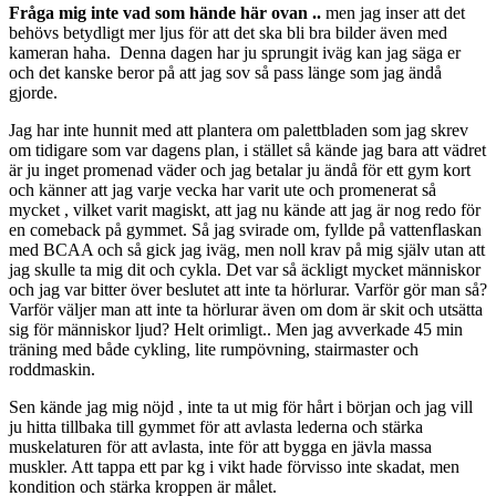
Fråga mig inte vad som hände här ovan ..
men jag inser att det
behövs betydligt mer ljus för att det ska bli bra bilder även med
kameran haha. Denna dagen har ju sprungit iväg kan jag säga er
och det kanske beror på att jag sov så pass länge som jag ändå
gjorde.
Jag har inte hunnit med att plantera om palettbladen som jag skrev
om tidigare som var dagens plan, i stället så kände jag bara att vädret
är ju inget promenad väder och jag betalar ju ändå för ett gym kort
och känner att jag varje vecka har varit ute och promenerat så
mycket , vilket varit magiskt, att jag nu kände att jag är nog redo för
en comeback på gymmet. Så jag svirade om, fyllde på vattenflaskan
med BCAA och så gick jag iväg, men noll krav på mig själv utan att
jag skulle ta mig dit och cykla. Det var så äckligt mycket människor
och jag var bitter över beslutet att inte ta hörlurar. Varför gör man så?
Varför väljer man att inte ta hörlurar även om dom är skit och utsätta
sig för människor ljud? Helt orimligt.. Men jag avverkade 45 min
träning med både cykling, lite rumpövning, stairmaster och
roddmaskin.
Sen kände jag mig nöjd , inte ta ut mig för hårt i början och jag vill
ju hitta tillbaka till gymmet för att avlasta lederna och stärka
muskelaturen för att avlasta, inte för att bygga en jävla massa
muskler. Att tappa ett par kg i vikt hade förvisso inte skadat, men
kondition och stärka kroppen är målet.