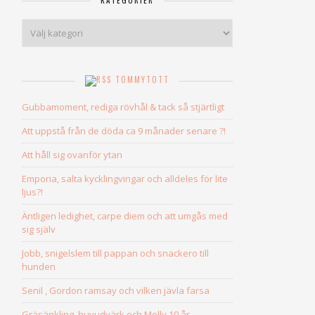
KATEGORIER
Kategorier
TOMMYTOTT
Gubbamoment, rediga rövhål & tack så stjärtligt
Att uppstå från de döda ca 9 månader senare ?!
Att håll sig ovanför ytan
Emporia, salta kycklingvingar och alldeles för lite
ljus?!
Äntligen ledighet, carpe diem och att umgås med
sig själv
Jobb, snigelslem till pappan och snackero till
hunden
Senil , Gordon ramsay och vilken jävla farsa
Gräsänkling, huvudvärk och Molly 10 år