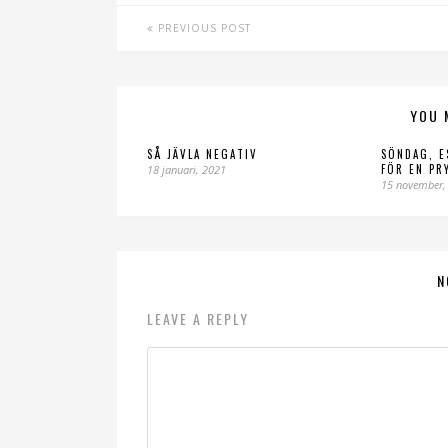
PREVIOUS POST
YOU 
SÅ JÄVLA NEGATIV
SÖNDAG, E
FÖR EN PR
18 januari, 2021
15 november,
N
LEAVE A REPLY