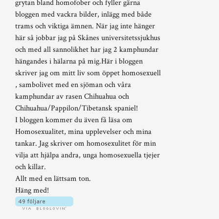
grytan bland homofober och fyller gärna
bloggen med vackra bilder, inlägg med både
trams och viktiga ämnen. När jag inte hänger
här så jobbar jag på Skånes universitetssjukhus
och med all sannolikhet har jag 2 kamphundar
hängandes i hälarna på mig.Här i bloggen
skriver jag om mitt liv som öppet homosexuell
, sambolivet med en sjöman och våra
kamphundar av rasen Chihuahua och
Chihuahua/Pappilon/Tibetansk spaniel!
I bloggen kommer du även få läsa om
Homosexualitet, mina upplevelser och mina
tankar. Jag skriver om homosexulitet för min
vilja att hjälpa andra, unga homosexuella tjejer
och killar.
Allt med en lättsam ton.
Häng med!