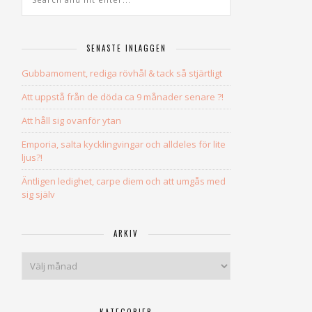
SENASTE INLÄGGEN
Gubbamoment, rediga rövhål & tack så stjärtligt
Att uppstå från de döda ca 9 månader senare ?!
Att håll sig ovanför ytan
Emporia, salta kycklingvingar och alldeles för lite
ljus?!
Äntligen ledighet, carpe diem och att umgås med
sig själv
ARKIV
Arkiv