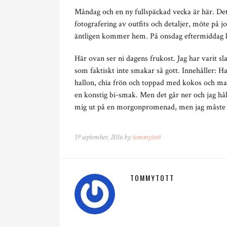
Måndag och en ny fullspäckad vecka är här. Det
fotografering av outfits och detaljer, möte på j
äntligen kommer hem. På onsdag eftermiddag k
Här ovan ser ni dagens frukost. Jag har varit sla
som faktiskt inte smakar så gott. Innehåller: H
hallon, chia frön och toppad med kokos och ma
en konstig bi-smak. Men det går ner och jag hålle
mig ut på en morgonpromenad, men jag måste lys
19 september, 2016 by
tommytott
TOMMYTOTT