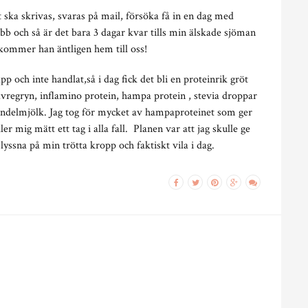
 ska skrivas, svaras på mail, försöka få in en dag med
obb och så är det bara 3 dagar kvar tills min älskade sjöman
ommer han äntligen hem till oss!
pp och inte handlat,så i dag fick det bli en proteinrik gröt
avregryn, inflamino protein, hampa protein , stevia droppar
ndelmjölk. Jag tog för mycket av hampaproteinet som ger
r mig mätt ett tag i alla fall. Planen var att jag skulle ge
sna på min trötta kropp och faktiskt vila i dag.