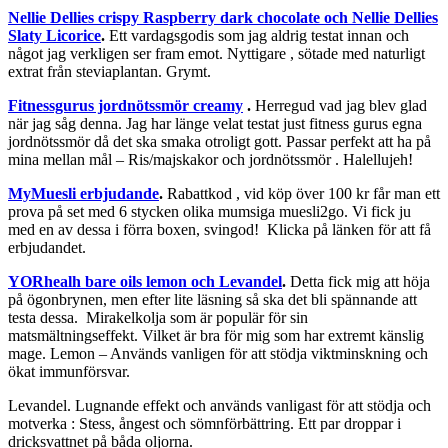
Nellie Dellies crispy Raspberry dark chocolate och Nellie Dellies
Slaty Licorice
.
Ett vardagsgodis som jag aldrig testat innan och
något jag verkligen ser fram emot. Nyttigare , sötade med naturligt
extrat från steviaplantan. Grymt.
Fitnessgurus jordnötssmör creamy
.
Herregud vad jag blev glad
när jag såg denna. Jag har länge velat testat just fitness gurus egna
jordnötssmör då det ska smaka otroligt gott. Passar perfekt att ha på
mina mellan mål – Ris/majskakor och jordnötssmör . Halellujeh!
MyMuesli erbjudande
.
Rabattkod , vid köp över 100 kr får man ett
prova på set med 6 stycken olika mumsiga muesli2go. Vi fick ju
med en av dessa i förra boxen, svingod! Klicka på länken för att få
erbjudandet.
YORhealh bare oils lemon och Levandel
.
Detta fick mig att höja
på ögonbrynen, men efter lite läsning så ska det bli spännande att
testa dessa. Mirakelkolja som är populär för sin
matsmältningseffekt. Vilket är bra för mig som har extremt känslig
mage. Lemon – Används vanligen för att stödja viktminskning och
ökat immunförsvar.
Levandel. Lugnande effekt och används vanligast för att stödja och
motverka : Stess, ångest och sömnförbättring. Ett par droppar i
dricksvattnet på båda oljorna.