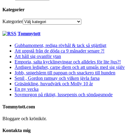
Kategorier
Kategorier
Tommytott
Gubbamoment, rediga rövhål & tack så stjärtligt
Att uppstå från de döda ca 9 månader senare ?!
Att håll sig ovanför ytan
Emporia, salta kycklingvingar och alldeles för lite ljus?!
Äntligen ledighet, carpe diem och att umgås med sig själv
Jobb, snigelslem till pappan och snackero till hunden
Senil , Gordon ramsay och vilken jävla farsa
Gräsänkling, huvudvärk och Molly 10 år
En ny vecka
Sovmorgon på riktigt, lussepenis och söndagsmode
Tommytott.com
Bloggare och krönikör.
Kontakta mig