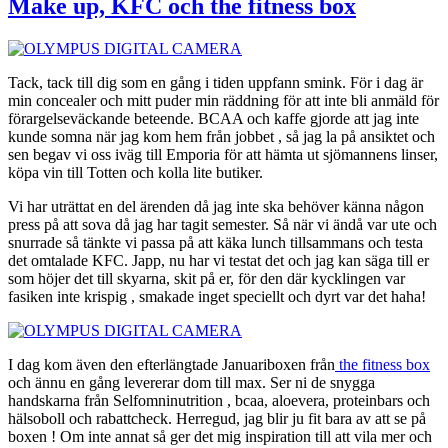
Make up, KFC och the fitness box
Tack, tack till dig som en gång i tiden uppfann smink. För i dag är
min concealer och mitt puder min räddning för att inte bli anmäld för
förargelseväckande beteende. BCAA och kaffe gjorde att jag inte
kunde somna när jag kom hem från jobbet , så jag la på ansiktet och
sen begav vi oss iväg till Emporia för att hämta ut sjömannens linser,
köpa vin till Totten och kolla lite butiker.
Vi har uträttat en del ärenden då jag inte ska behöver känna någon
press på att sova då jag har tagit semester. Så när vi ändå var ute och
snurrade så tänkte vi passa på att käka lunch tillsammans och testa
det omtalade KFC. Japp, nu har vi testat det och jag kan säga till er
som höjer det till skyarna, skit på er, för den där kycklingen var
fasiken inte krispig , smakade inget speciellt och dyrt var det haha!
I dag kom även den efterlängtade Januariboxen från
the fitness box
och ännu en gång levererar dom till max. Ser ni de snygga
handskarna från Selfomninutrition , bcaa, aloevera, proteinbars och
hälsoboll och rabattcheck. Herregud, jag blir ju fit bara av att se på
boxen ! Om inte annat så ger det mig inspiration till att vila mer och