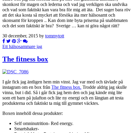
skonkost för magen och lederna och vad jag verkligen ska undvika
och vad som faktiskt kan vara bra för mig att äta. Det suger bara röv
att det ska kosta så mycket att försöka äta mer hälsosamt och
skonsamt för kroppen .. Kan dom inte byta priserna på snabbmaten
och det som faktiskt är bra? Sverige … kan ni göra något rätt?
30 december, 2015 by
tommytott
Ett hälsosammare jag
The fitness box
I går fick jag äntligen hem min vinst. Jag var med och tävlade på
instagram om en box från
The fitness box.
Trodde aldrig jag skulle
vinna, but i did. Så i går fick jag hem den och jag kände mig lite
som ett barn på julafton och lite ny energi och en längtan att testa
produkterna och faktiskt ta mig till gymmet väcktes.
Boxen innehöll dessa produkter:
Self omninutrition- Red energy.
Smartshaker-