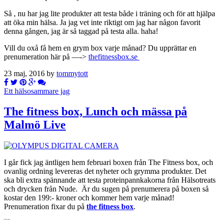
Så , nu har jag lite produkter att testa både i träning och för att hjälpa
att öka min hälsa. Ja jag vet inte riktigt om jag har någon favorit
denna gången, jag är så taggad på testa alla. haha!
Vill du oxå få hem en grym box varje månad? Du upprättar en
prenumeration här på —->
thefitnessbox.se
23 maj, 2016 by
tommytott
Ett hälsosammare jag
The fitness box, Lunch och mässa på
Malmö Live
I går fick jag äntligen hem februari boxen från The Fitness box, och
ovanlig ordning levereras det nyheter och grymma produkter. Det
ska bli extra spännande att testa proteinpannkakorna från Hälsotreats
och drycken från Nude. Är du sugen på prenumerera på boxen så
kostar den 199:- kroner och kommer hem varje månad!
Prenumeration fixar du på
the fitness box
.