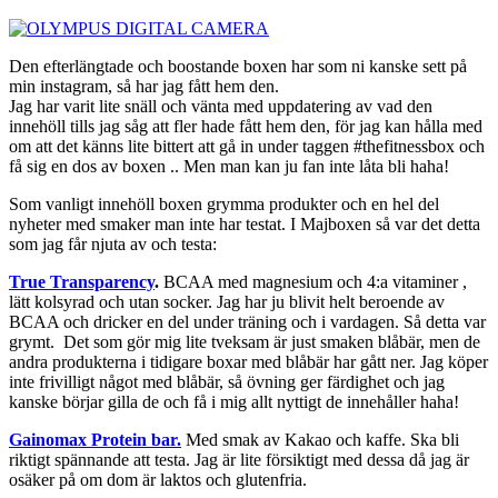
Den efterlängtade och boostande boxen har som ni kanske sett på
min instagram, så har jag fått hem den.
Jag har varit lite snäll och vänta med uppdatering av vad den
innehöll tills jag såg att fler hade fått hem den, för jag kan hålla med
om att det känns lite bittert att gå in under taggen #thefitnessbox och
få sig en dos av boxen .. Men man kan ju fan inte låta bli haha!
Som vanligt innehöll boxen grymma produkter och en hel del
nyheter med smaker man inte har testat. I Majboxen så var det detta
som jag får njuta av och testa:
True Transparency
.
BCAA med magnesium och 4:a vitaminer ,
lätt kolsyrad och utan socker. Jag har ju blivit helt beroende av
BCAA och dricker en del under träning och i vardagen. Så detta var
grymt. Det som gör mig lite tveksam är just smaken blåbär, men de
andra produkterna i tidigare boxar med blåbär har gått ner. Jag köper
inte frivilligt något med blåbär, så övning ger färdighet och jag
kanske börjar gilla de och få i mig allt nyttigt de innehåller haha!
Gainomax Protein bar.
Med smak av Kakao och kaffe. Ska bli
riktigt spännande att testa. Jag är lite försiktigt med dessa då jag är
osäker på om dom är laktos och glutenfria.