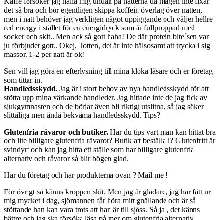
Kaffe försöker jag hålla mig undan på nätterna då magen inte fixar
det så bra och bör egentligen skippa koffein överlag över natten,
men i natt behöver jag verkligen något uppiggande och väljer hellre
red energy i stället för en energidryck som är fullproppad med
socker och skit.. Men ack så gott haha! De där protein bite´sen var
ju förbjudet gott.. Okej, Totten, det är inte hälsosamt att trycka i sig
massor. 1-2 per natt är ok!
Sen vill jag göra en efterlysning till mina kloka läsare och er företag
som tittar in.
Handledsskydd.
Jag är i stort behov av nya handledsskydd för att
stötta upp mina värkande handleder. Jag hittade inte de jag fick av
sjukgymnasten och de börjar även bli riktigt utslitna, så jag söker
slittåliga men ändå bekväma handledsskydd. Tips?
Glutenfria råvaror och butiker.
Har du tips vart man kan hittat bra
och lite billigare glutenfria råvaror? Butik att beställa i? Glutenfritt är
svindyrt och kan jag hitta ett ställe som har billigare glutenfria
alternativ och råvaror så blir bögen glad.
Har du företag och har produkterna ovan ? Mail me !
För övrigt så känns kroppen skit. Men jag är gladare, jag har fått ur
mig mycket i dag, sjömannen får höra mitt gnällande och är så
stöttande han kan vara trots att han är till sjöss. Så ja , det känns
bättre och jag ska försöka läsa på mer om glutenfria alternativ,