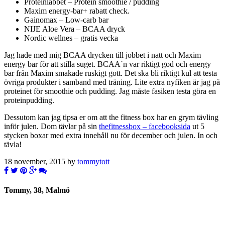
Proteinlabbet – Protein smoothie / pudding
Maxim energy-bar+ rabatt check.
Gainomax – Low-carb bar
NIJE Aloe Vera – BCAA dryck
Nordic wellnes – gratis vecka
Jag hade med mig BCAA drycken till jobbet i natt och Maxim
energy bar för att stilla suget. BCAA´n var riktigt god och energy
bar från Maxim smakade ruskigt gott. Det ska bli riktigt kul att testa
övriga produkter i samband med träning. Lite extra nyfiken är jag på
proteinet för smoothie och pudding. Jag måste fasiken testa göra en
proteinpudding.
Dessutom kan jag tipsa er om att the fitness box har en grym tävling
inför julen. Dom tävlar på sin
thefitnessbox – facebooksida
ut 5
stycken boxar med extra innehåll nu för december och julen. In och
tävla!
18 november, 2015 by
tommytott
Tommy, 38, Malmö