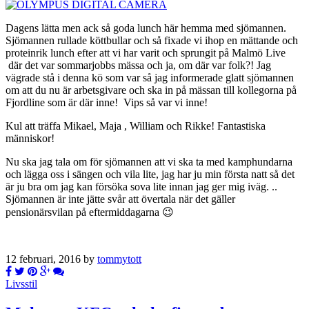
Dagens lätta men ack så goda lunch här hemma med sjömannen.
Sjömannen rullade köttbullar och så fixade vi ihop en mättande och
proteinrik lunch efter att vi har varit och sprungit på Malmö Live
där det var sommarjobbs mässa och ja, om där var folk?! Jag
vägrade stå i denna kö som var så jag informerade glatt sjömannen
om att du nu är arbetsgivare och ska in på mässan till kollegorna på
Fjordline som är där inne! Vips så var vi inne!
Kul att träffa Mikael, Maja , William och Rikke! Fantastiska
människor!
Nu ska jag tala om för sjömannen att vi ska ta med kamphundarna
och lägga oss i sängen och vila lite, jag har ju min första natt så det
är ju bra om jag kan försöka sova lite innan jag ger mig iväg. ..
Sjömannen är inte jätte svår att övertala när det gäller
pensionärsvilan på eftermiddagarna 😉
12 februari, 2016 by
tommytott
Livsstil