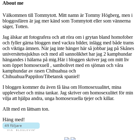
About me
Välkommen till Tommytott. Mitt namn är Tommy Högberg, men i
bloggosfären är jag mer känd som Tommytott eller som vännerna
säger, Totten.
Jag älskar att fotografera och att röra om i grytan bland homofober
och fyller gärna bloggen med vackra bilder, inlägg med både trams
och viktiga ämnen. När jag inte hänger här så jobbar jag på Skånes
universitetssjukhus och med all sannolikhet har jag 2 kamphundar
hängandes i hälarna på mig.Här i bloggen skriver jag om mitt liv
som öppet homosexuell , sambolivet med en sjöman och våra
kamphundar av rasen Chihuahua och
Chihuahua/Pappilon/Tibetansk spaniel!
I bloggen kommer du även få läsa om Homosexualitet, mina
upplevelser och mina tankar. Jag skriver om homosexulitet för min
vilja att hjälpa andra, unga homosexuella tjejer och killar.
Allt med en lättsam ton.
Häng med!