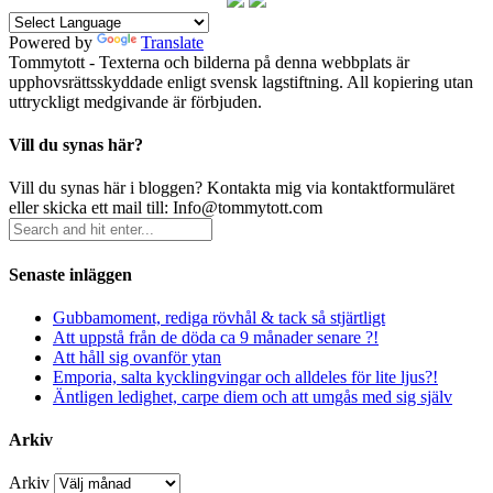
Powered by
Translate
Tommytott - Texterna och bilderna på denna webbplats är
upphovsrättsskyddade enligt svensk lagstiftning. All kopiering utan
uttryckligt medgivande är förbjuden.
Vill du synas här?
Vill du synas här i bloggen? Kontakta mig via kontaktformuläret
eller skicka ett mail till: Info@tommytott.com
Senaste inläggen
Gubbamoment, rediga rövhål & tack så stjärtligt
Att uppstå från de döda ca 9 månader senare ?!
Att håll sig ovanför ytan
Emporia, salta kycklingvingar och alldeles för lite ljus?!
Äntligen ledighet, carpe diem och att umgås med sig själv
Arkiv
Arkiv