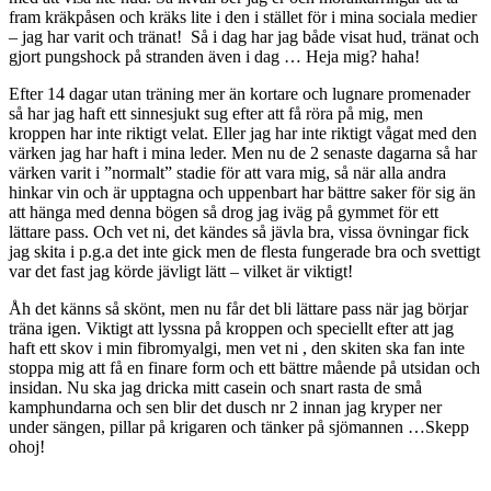
fram kräkpåsen och kräks lite i den i stället för i mina sociala medier
– jag har varit och tränat! Så i dag har jag både visat hud, tränat och
gjort pungshock på stranden även i dag … Heja mig? haha!
Efter 14 dagar utan träning mer än kortare och lugnare promenader
så har jag haft ett sinnesjukt sug efter att få röra på mig, men
kroppen har inte riktigt velat. Eller jag har inte riktigt vågat med den
värken jag har haft i mina leder. Men nu de 2 senaste dagarna så har
värken varit i ”normalt” stadie för att vara mig, så när alla andra
hinkar vin och är upptagna och uppenbart har bättre saker för sig än
att hänga med denna bögen så drog jag iväg på gymmet för ett
lättare pass. Och vet ni, det kändes så jävla bra, vissa övningar fick
jag skita i p.g.a det inte gick men de flesta fungerade bra och svettigt
var det fast jag körde jävligt lätt – vilket är viktigt!
Åh det känns så skönt, men nu får det bli lättare pass när jag börjar
träna igen. Viktigt att lyssna på kroppen och speciellt efter att jag
haft ett skov i min fibromyalgi, men vet ni , den skiten ska fan inte
stoppa mig att få en finare form och ett bättre mående på utsidan och
insidan. Nu ska jag dricka mitt casein och snart rasta de små
kamphundarna och sen blir det dusch nr 2 innan jag kryper ner
under sängen, pillar på krigaren och tänker på sjömannen …Skepp
ohoj!