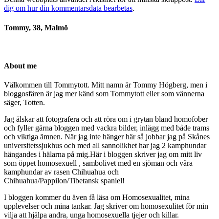
dig om hur din kommentarsdata bearbetas
.
Tommy, 38, Malmö
About me
Välkommen till Tommytott. Mitt namn är Tommy Högberg, men i
bloggosfären är jag mer känd som Tommytott eller som vännerna
säger, Totten.
Jag älskar att fotografera och att röra om i grytan bland homofober
och fyller gärna bloggen med vackra bilder, inlägg med både trams
och viktiga ämnen. När jag inte hänger här så jobbar jag på Skånes
universitetssjukhus och med all sannolikhet har jag 2 kamphundar
hängandes i hälarna på mig.Här i bloggen skriver jag om mitt liv
som öppet homosexuell , sambolivet med en sjöman och våra
kamphundar av rasen Chihuahua och
Chihuahua/Pappilon/Tibetansk spaniel!
I bloggen kommer du även få läsa om Homosexualitet, mina
upplevelser och mina tankar. Jag skriver om homosexulitet för min
vilja att hjälpa andra, unga homosexuella tjejer och killar.