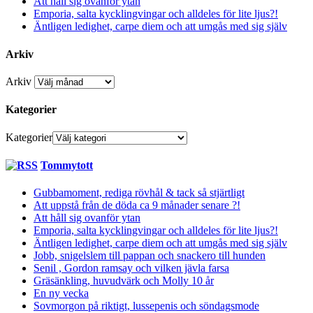
Att håll sig ovanför ytan
Emporia, salta kycklingvingar och alldeles för lite ljus?!
Äntligen ledighet, carpe diem och att umgås med sig själv
Arkiv
Arkiv
Kategorier
Kategorier
Tommytott
Gubbamoment, rediga rövhål & tack så stjärtligt
Att uppstå från de döda ca 9 månader senare ?!
Att håll sig ovanför ytan
Emporia, salta kycklingvingar och alldeles för lite ljus?!
Äntligen ledighet, carpe diem och att umgås med sig själv
Jobb, snigelslem till pappan och snackero till hunden
Senil , Gordon ramsay och vilken jävla farsa
Gräsänkling, huvudvärk och Molly 10 år
En ny vecka
Sovmorgon på riktigt, lussepenis och söndagsmode