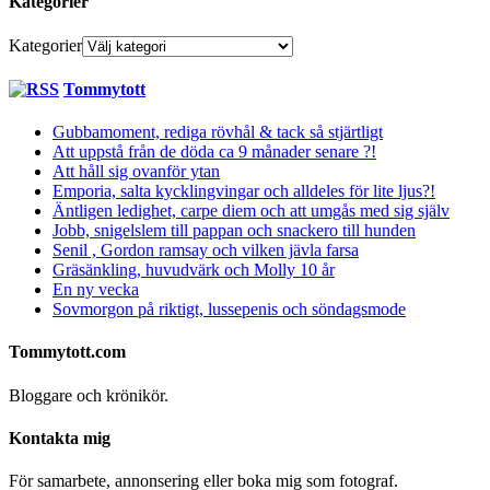
Kategorier
Kategorier
Tommytott
Gubbamoment, rediga rövhål & tack så stjärtligt
Att uppstå från de döda ca 9 månader senare ?!
Att håll sig ovanför ytan
Emporia, salta kycklingvingar och alldeles för lite ljus?!
Äntligen ledighet, carpe diem och att umgås med sig själv
Jobb, snigelslem till pappan och snackero till hunden
Senil , Gordon ramsay och vilken jävla farsa
Gräsänkling, huvudvärk och Molly 10 år
En ny vecka
Sovmorgon på riktigt, lussepenis och söndagsmode
Tommytott.com
Bloggare och krönikör.
Kontakta mig
För samarbete, annonsering eller boka mig som fotograf.