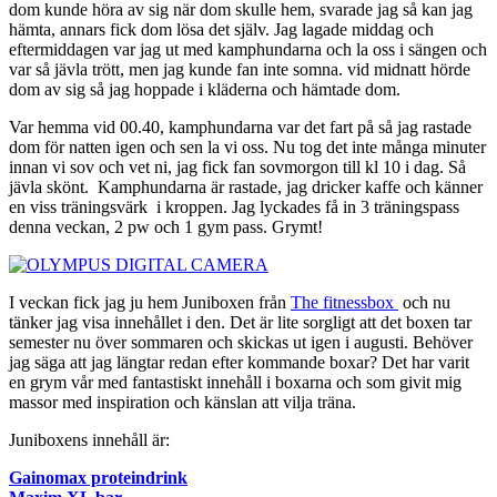
dom kunde höra av sig när dom skulle hem, svarade jag så kan jag
hämta, annars fick dom lösa det själv. Jag lagade middag och
eftermiddagen var jag ut med kamphundarna och la oss i sängen och
var så jävla trött, men jag kunde fan inte somna. vid midnatt hörde
dom av sig så jag hoppade i kläderna och hämtade dom.
Var hemma vid 00.40, kamphundarna var det fart på så jag rastade
dom för natten igen och sen la vi oss. Nu tog det inte många minuter
innan vi sov och vet ni, jag fick fan sovmorgon till kl 10 i dag. Så
jävla skönt. Kamphundarna är rastade, jag dricker kaffe och känner
en viss träningsvärk i kroppen. Jag lyckades få in 3 träningspass
denna veckan, 2 pw och 1 gym pass. Grymt!
I veckan fick jag ju hem Juniboxen från
The fitnessbox
och nu
tänker jag visa innehållet i den. Det är lite sorgligt att det boxen tar
semester nu över sommaren och skickas ut igen i augusti. Behöver
jag säga att jag längtar redan efter kommande boxar? Det har varit
en grym vår med fantastiskt innehåll i boxarna och som givit mig
massor med inspiration och känslan att vilja träna.
Juniboxens innehåll är:
Gainomax proteindrink