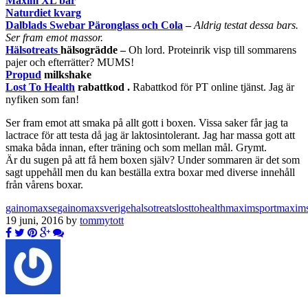
Maxim XL bar
Naturdiet kvarg
Dalblads Swebar Päronglass och Cola
–
Aldrig testat dessa bars.
Ser fram emot massor.
Hälsotreats
hälsogrädde –
Oh lord. Proteinrik visp till sommarens
pajer och efterrätter? MUMS!
Propud
milkshake
Lost To Health
rabattkod .
Rabattkod för PT online tjänst. Jag är
nyfiken som fan!
Ser fram emot att smaka på allt gott i boxen. Vissa saker får jag ta
lactrace för att testa då jag är laktosintolerant. Jag har massa gott att
smaka båda innan, efter träning och som mellan mål. Grymt.
Är du sugen på att få hem boxen själv? Under sommaren är det som
sagt uppehåll men du kan beställa extra boxar med diverse innehåll
från vårens boxar.
gainomaxse
gainomaxsverige
halsotreats
losttohealth
maximsport
maxims
19 juni, 2016 by
tommytott