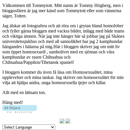
Välkommen till Tommytott. Mitt namn är Tommy Högberg, men i
bloggosfären är jag mer känd som Tommytott eller som vännerna
säger, Totten.
Jag älskar att fotografera och att röra om i grytan bland homofober
och fyller gärna bloggen med vackra bilder, inlägg med både trams
och viktiga ämnen. När jag inte hänger här så jobbar jag på Skånes
universitetssjukhus och med all sannolikhet har jag 2 kamphundar
hängandes i hälarna på mig.Här i bloggen skriver jag om mitt liv
som öppet homosexuell , sambolivet med en sjöman och våra
kamphundar av rasen Chihuahua och
Chihuahua/Pappilon/Tibetansk spaniel!
I bloggen kommer du även få läsa om Homosexualitet, mina
upplevelser och mina tankar. Jag skriver om homosexulitet för min
vilja att hjälpa andra, unga homosexuella tjejer och killar.
Allt med en lättsam ton.
Häng med!